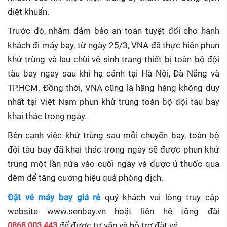
diệt khuẩn.
Trước đó, nhằm đảm bảo an toàn tuyệt đối cho hành
khách đi máy bay, từ ngày 25/3, VNA đã thực hiện phun
khử trùng và lau chùi vệ sinh trang thiết bị toàn bộ đội
tàu bay ngay sau khi hạ cánh tại Hà Nội, Đà Nẵng và
TP.HCM. Đồng thời, VNA cũng là hãng hàng không duy
nhất tại Việt Nam phun khử trùng toàn bộ đội tàu bay
khai thác trong ngày.
Bên cạnh việc khử trùng sau mỗi chuyến bay, toàn bộ
đội tàu bay đã khai thác trong ngày sẽ được phun khử
trùng một lần nữa vào cuối ngày và được ủ thuốc qua
đêm để tăng cường hiệu quả phòng dịch.
Đặt vé máy bay giá rẻ
quý khách vui lòng truy cập
website www.senbay.vn hoặt liên hệ tổng đài
0868.003.443
để được tư vấn và hỗ trợ đặt vé.