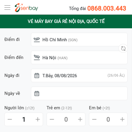
0868.003.443
Tổng đài
VÉ MÁY BAY GIÁ RẺ NỘI ĐỊA, QUỐC TẾ
Điểm đi
Hồ Chí Minh
(SGN)
Điểm đến
Hà Nội
(HAN)
Ngày đi
T.Bảy, 08/08/2026
(26/06 ÂL)
Ngày về
Người lớn
Trẻ em
Em bé
(≥12t)
(2-12t)
(<2t)
1
0
0