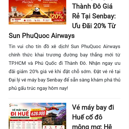
Thành Đô Giá
Rẻ Tại Senbay:
Ưu Đãi 20% Từ
Sun PhuQuoc Airways
Tin vui cho tín đồ xê dịch! Sun PhuQuoc Airways
chính thức khai trương đường bay thẳng mới từ
TP.HCM và Phú Quốc đi Thành Đô. Nhận ngay ưu
đãi giảm 20% giá vé khi đặt chỗ sớm. Đặt vé rẻ tại
Đại lý vé máy bay Senbay để sẵn sàng khám phá thủ
phủ gấu trúc ngay hôm nay!
Vé máy bay đi
Huế cố đô
mộng mơ: Hệ