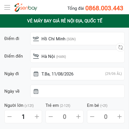
0868.003.443
Tổng đài
VÉ MÁY BAY GIÁ RẺ NỘI ĐỊA, QUỐC TẾ
Điểm đi
Hồ Chí Minh
(SGN)
Điểm đến
Hà Nội
(HAN)
Ngày đi
T.Ba, 11/08/2026
(29/06 ÂL)
Ngày về
Người lớn
Trẻ em
Em bé
(≥12t)
(2-12t)
(<2t)
1
0
0