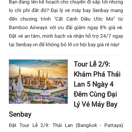
Bạn đang lên kế hoạch cho chuyến đi sắp tới nhưng
lo chi phí đắt đỏ? Đại lý vé máy bay Senbay mang
đến chương trình "Cất Cánh Diều Ước Mơ" từ
Bamboo Airways với ưu đãi giảm ngay 8% giá vé.
Đặt vé an tâm, minh bạch và nhận hỗ trợ 24/7 ngay
tại Senbay.vn để không bỏ lỡ cơ hội bay giá rẻ này!
Tour Lễ 2/9:
Khám Phá Thái
Lan 5 Ngày 4
Đêm Cùng Đại
Lý Vé Máy Bay
Senbay
Đặt Tour Lễ 2/9: Thái Lan (Bangkok - Pattaya)