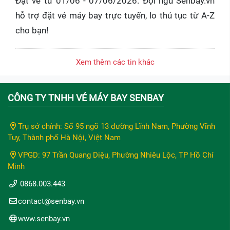
Đặt vé từ 01/06 - 07/06/2026. Đội ngũ Senbay.vn
hỗ trợ đặt vé máy bay trực tuyến, lo thủ tục từ A-Z
cho bạn!
Xem thêm các tin khác
CÔNG TY TNHH VÉ MÁY BAY SENBAY
Trụ sở chính: Số 95 ngõ 13 đường Lĩnh Nam, Phường Vĩnh
Tuy, Thành phố Hà Nội, Việt Nam
VPGD: 97 Trần Quang Diệu, Phường Nhiêu Lộc, TP Hồ Chí
Minh
0868.003.443
contact@senbay.vn
www.senbay.vn