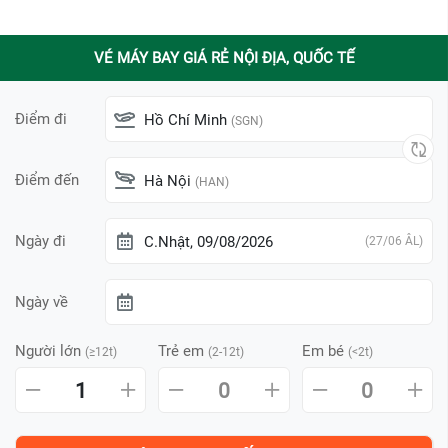
VÉ MÁY BAY GIÁ RẺ NỘI ĐỊA, QUỐC TẾ
Điểm đi
Hồ Chí Minh
(SGN)
Điểm đến
Hà Nội
(HAN)
Ngày đi
C.Nhật, 09/08/2026
(27/06 ÂL)
Ngày về
Người lớn
Trẻ em
Em bé
(≥12t)
(2-12t)
(<2t)
1
0
0