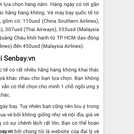
i lựa chọn hàng năm. Hàng ngày có tới gần
ác hãng hàng không. Vé máy bay quốc tế từ
, gồm có: 110usd (China Southern Airlines),
es), 307usd (Thai Airways), 333usd (Malaysia
đi Quảng Châu khởi hành từ TP HCM dao động
lines) đến 450usd (Malaysia Airlines).
ại Senbay.vn
c tế có rất nhiều hãng hàng không khai thác
giá khác nhau cho bạn lựa chọn. Bạn không
ì vẫn có thể chọn cho mình 1 chỗ ngồi ưng ý
khác.
ngày bay. Tuy nhiên bạn cũng nên lưu ý trong
mua vé bởi không giống như vé nội địa, giá vé
 có sự chênh lệch rất lớn. Bạn có thể hoàn
bay.vn
bởi chúng tôi là website của đại lý vé