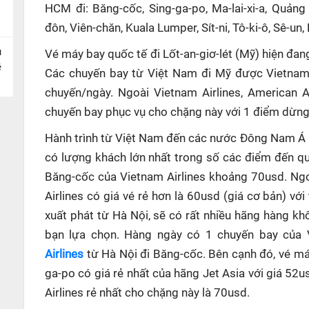
HCM đi: Băng-cốc, Sing-ga-po, Ma-lai-xi-a, Quảng
đôn, Viên-chăn, Kuala Lumper, Sít-ni, Tô-ki-ô, Sê-un,
u
Vé máy bay quốc tế đi Lốt-an-giơ-lét (Mỹ) hiện đan
ề
Các chuyến bay từ Việt Nam đi Mỹ được Vietnam 
chuyến/ngày. Ngoài Vietnam Airlines, American Ai
chuyến bay phục vụ cho chặng này với 1 điểm dừng (
Hành trình từ Việt Nam đến các nước Đông Nam Á n
có lượng khách lớn nhất trong số các điểm đến q
Băng-cốc của Vietnam Airlines khoảng 70usd. Ngo
Airlines có giá vé rẻ hơn là 60usd (giá cơ bản) vớ
xuất phát từ Hà Nội, sẽ có rất nhiều hãng hàng kh
bạn lựa chọn. Hàng ngày có 1 chuyến bay của 
Airlines
từ Hà Nội đi Băng-cốc. Bên cạnh đó, vé má
ga-po có giá rẻ nhất của hãng Jet Asia với giá 52u
Airlines rẻ nhất cho chặng này là 70usd.