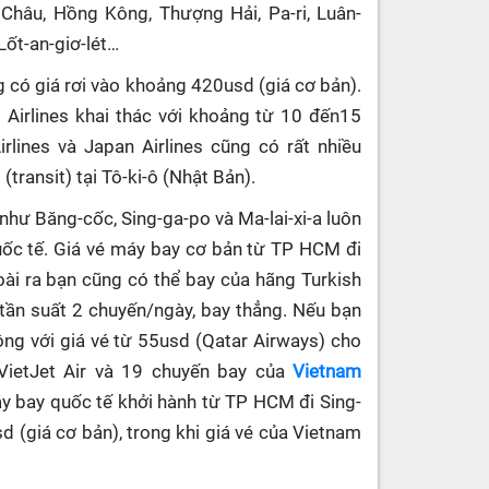
 Châu, Hồng Kông, Thượng Hải, Pa-ri, Luân-
 Lốt-an-giơ-lét…
g có giá rơi vào khoảng 420usd (giá cơ bản).
Airlines khai thác với khoảng từ 10 đến15
rlines và Japan Airlines cũng có rất nhiều
transit) tại Tô-ki-ô (Nhật Bản).
hư Băng-cốc, Sing-ga-po và Ma-lai-xi-a luôn
uốc tế. Giá vé máy bay cơ bản từ TP HCM đi
ài ra bạn cũng có thể bay của hãng Turkish
i tần suất 2 chuyến/ngày, bay thẳng. Nếu bạn
ông với giá vé từ 55usd (Qatar Airways) cho
VietJet Air và 19 chuyến bay của
Vietnam
y bay quốc tế khởi hành từ TP HCM đi Sing-
sd (giá cơ bản), trong khi giá vé của Vietnam