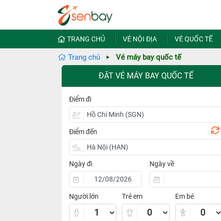
TRANG CHỦ
VÉ NỘI ĐỊA
VÉ QUỐC TẾ
Trang chủ
Vé máy bay quốc tế
ĐẶT VÉ MÁY BAY QUỐC TẾ
Điểm đi
Điểm đến
Ngày đi
Ngày về
Người lớn
Trẻ em
Em bé