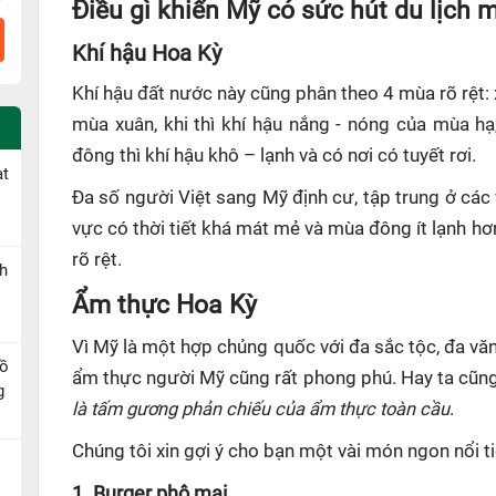
Điều gì khiến Mỹ có sức hút du lịch m
Khí hậu Hoa Kỳ
Khí hậu đất nước này cũng phân theo 4 mùa rõ rệt: xu
mùa xuân, khi thì khí hậu nắng - nóng của mùa hạ
đông thì khí hậu khô – lạnh và có nơi có tuyết rơi.
ạt
Đa số người Việt sang Mỹ định cư, tập trung ở các 
vực có thời tiết khá mát mẻ và mùa đông ít lạnh h
rõ rệt.
h
Ẩm thực Hoa Kỳ
Vì Mỹ là một hợp chủng quốc với đa sắc tộc, đa vă
Hồ
ẩm thực người Mỹ cũng rất phong phú. Hay ta cũng 
g
là tấm gương phản chiếu của ẩm thực toàn cầu
.
Chúng tôi xin gợi ý cho bạn một vài món ngon nổi t
1.
Burger phô mai