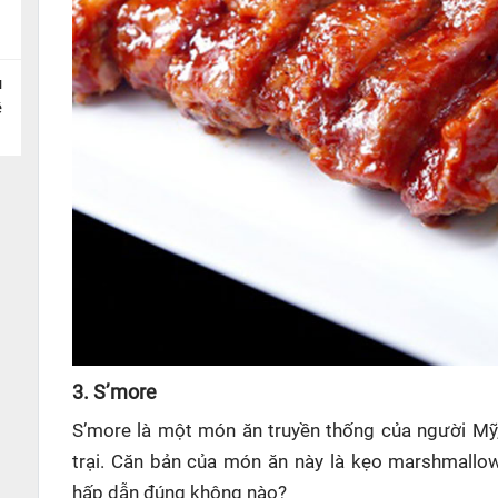
u
ề
3.
S’more
S’more là một món ăn truyền thống của người Mỹ
trại. Căn bản của món ăn này là kẹo marshmallow
hấp dẫn đúng không nào?