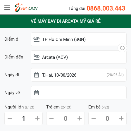
0868.003.443
Tổng đài
VÉ MÁY BAY ĐI ARCATA MỸ GIÁ RẺ
Điểm đi
TP Hồ Chí Minh (SGN)
Điểm đến
Arcata (ACV)
Ngày đi
T.Hai, 10/08/2026
(28/06 ÂL)
Ngày về
Người lớn
Trẻ em
Em bé
(≥12t)
(2-12t)
(<2t)
1
0
0