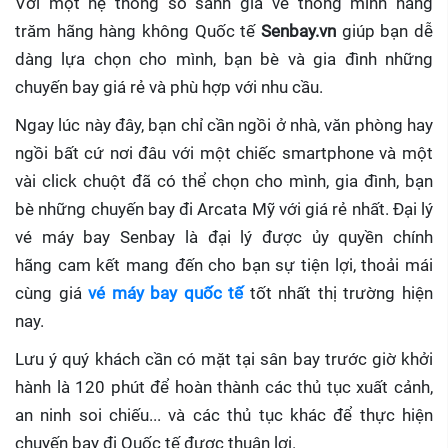
Với một hệ thống so sánh giá vé thông minh hàng
trăm hãng hàng không Quốc tế
Senbay.vn
giúp
bạn dễ
dàng lựa chọn cho mình, bạn bè và gia đình những
chuyến bay giá rẻ và phù hợp với nhu cầu.
Ngay lúc này đây, bạn chỉ cần ngồi ở nhà, văn phòng hay
ngồi bất cứ nơi đâu với một chiếc smartphone và một
vài click chuột đã có thể chọn cho mình, gia đình, bạn
bè những chuyến bay đi Arcata Mỹ với giá rẻ nhất. Đại lý
vé máy bay Senbay
là đại lý được ủy quyền chính
hãng cam kết mang đến cho bạn sự tiện lợi, thoải mái
cùng giá
vé máy bay quốc tế
tốt nhất thị trường hiện
nay.
Lưu ý quý khách cần có mặt tại sân bay trước giờ khởi
hành là 120 phút để hoàn thành các thủ tục xuất cảnh,
an ninh soi chiếu... và các thủ tục khác để thực hiện
chuyến bay đi Quốc tế được thuận lợi.