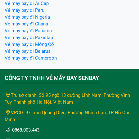
Vé máy bay đi Ai Cập
Vé máy bay đi Peru
Vé máy bay đi Nigeria
Vé máy bay đi Ghana
Vé máy bay đi Panama
Vé máy bay đi Pakistan
Vé máy bay đi Mông Cổ
Vé máy bay đi Belarus
Vé máy bay đi Cameroon
CÔNG TY TNHH VÉ MÁY BAY SENBAY
Trụ sở chính: Số 95 ngõ 13 đường Lĩnh Nam, Phường Vĩnh
Tuy, Thành phố Hà Nội, Việt Nam
VPGD: 97 Trần Quang Diệu, Phường Nhiêu Lộc, TP Hồ Chí
Minh
0868.003.443