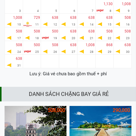
1,130
1,008
3
4
5
6
7
8
9
1,008
729
638
638
638
638
508
10
11
12
13
14
15
16
508
508
500
638
638
508
508
17
18
19
20
21
22
23
508
500
508
638
1,008
868
638
24
25
26
27
28
29
30
638
31
Lưu ý: Giá vé chưa bao gồm thuế + phí
DANH SÁCH CHẶNG BAY GIÁ RẺ
508,000
290,000