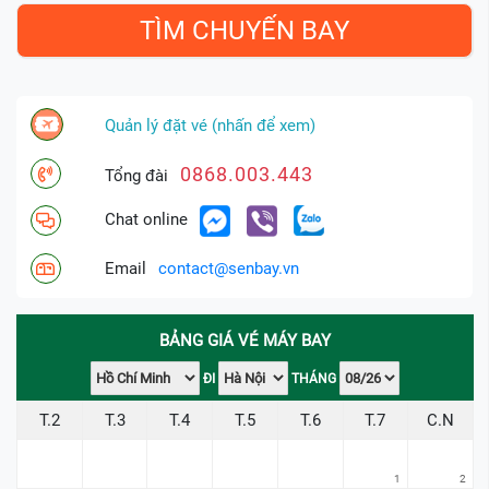
Quản lý đặt vé (nhấn để xem)
0868.003.443
Tổng đài
Chat online
Email
contact@senbay.vn
BẢNG GIÁ VÉ MÁY BAY
ĐI
THÁNG
T.2
T.3
T.4
T.5
T.6
T.7
C.N
1
2