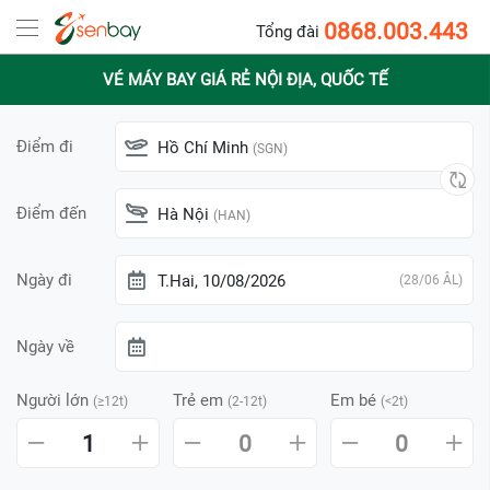
0868.003.443
Tổng đài
VÉ MÁY BAY GIÁ RẺ NỘI ĐỊA, QUỐC TẾ
Điểm đi
Hồ Chí Minh
(SGN)
Điểm đến
Hà Nội
(HAN)
Ngày đi
T.Hai, 10/08/2026
(28/06 ÂL)
Ngày về
Người lớn
Trẻ em
Em bé
(≥12t)
(2-12t)
(<2t)
1
0
0