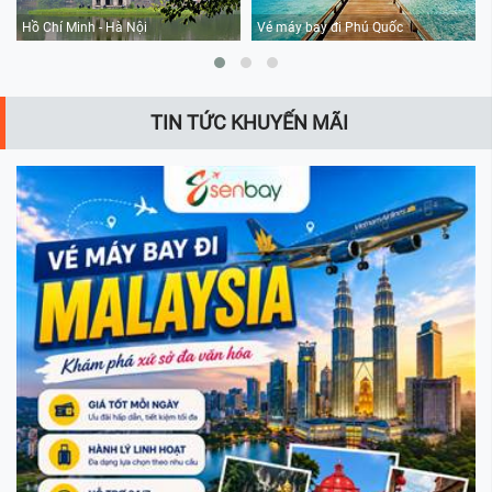
Hồ Chí Minh - Hà Nội
Vé máy bay đi Phú Quốc
TIN TỨC KHUYẾN MÃI