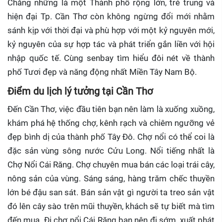
Chẳng những là một Thành phố rộng lớn, trẻ trung và
hiện đại Tp. Cần Thơ còn không ngừng đổi mới nhằm
sánh kịp với thời đại và phù hợp với một kỷ nguyên mới,
kỷ nguyên của sự hợp tác và phát triển gắn liền với hội
nhập quốc tế. Cùng senbay tìm hiểu đôi nét về thành
phố Tươi đẹp và năng động nhất Miền Tây Nam Bộ.
Điểm du lịch lý tưởng tại Cần Thơ
Đến Cần Thơ, việc đầu tiên bạn nên làm là xuống xuồng,
khám phá hệ thống chợ, kênh rạch và chiêm ngưỡng vẻ
đẹp bình dị của thành phố Tây Đô. Chợ nổi có thể coi là
đặc sản vùng sông nước Cửu Long. Nổi tiếng nhất là
Chợ Nổi Cái Răng. Chợ chuyên mua bán các loại trái cây,
nông sản của vùng. Sáng sáng, hàng trăm chếc thuyền
lớn bé đậu san sát. Bán sản vật gì người ta treo sản vật
đó lên cây sào trên mũi thuyền, khách sẽ tự biết mà tìm
đến mua. Đi chợ nổi Cái Răng bạn nên đi sớm, xuất phát