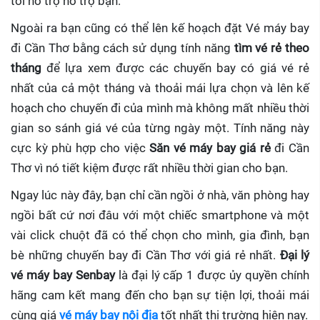
tôi hỗ trợ hỗ trợ bạn.
Ngoài ra bạn cũng có thể lên kế hoạch đặt Vé máy bay
đi Cần Thơ bằng cách sử dụng tính năng
tìm vé rẻ theo
tháng
để lựa xem được các chuyến bay có giá vé rẻ
nhất của cả một tháng và thoải mái lựa chọn và lên kế
hoạch cho chuyến đi của mình mà không mất nhiều thời
gian so sánh giá vé của từng ngày một. Tính năng này
cực kỳ phù hợp cho việc
Săn vé máy bay giá rẻ
đi Cần
Thơ
vì nó tiết kiệm được rất nhiều thời gian cho bạn.
Ngay lúc này đây, bạn chỉ cần ngồi ở nhà, văn phòng hay
ngồi bất cứ nơi đâu với một chiếc smartphone và một
vài click chuột đã có thể chọn cho mình, gia đình, bạn
bè những chuyến bay đi Cần Thơ với giá rẻ nhất.
Đại lý
vé máy bay Senbay
là đại lý cấp 1 được ủy quyền chính
hãng cam kết mang đến cho bạn sự tiện lợi, thoải mái
cùng giá
vé máy bay nội địa
tốt nhất thị trường hiện nay.