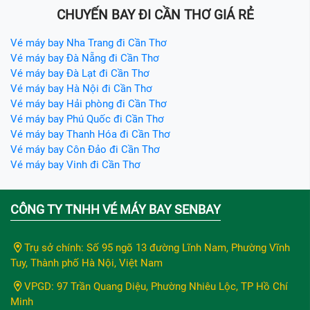
CHUYẾN BAY ĐI CẦN THƠ GIÁ RẺ
Vé máy bay Nha Trang đi Cần Thơ
Vé máy bay Đà Nẵng đi Cần Thơ
Vé máy bay Đà Lạt đi Cần Thơ
Vé máy bay Hà Nội đi Cần Thơ
Vé máy bay Hải phòng đi Cần Thơ
Vé máy bay Phú Quốc đi Cần Thơ
Vé máy bay Thanh Hóa đi Cần Thơ
Vé máy bay Côn Đảo đi Cần Thơ
Vé máy bay Vinh đi Cần Thơ
CÔNG TY TNHH VÉ MÁY BAY SENBAY
Trụ sở chính: Số 95 ngõ 13 đường Lĩnh Nam, Phường Vĩnh
Tuy, Thành phố Hà Nội, Việt Nam
VPGD: 97 Trần Quang Diệu, Phường Nhiêu Lộc, TP Hồ Chí
Minh