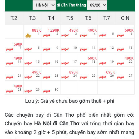
đi Cần Thơ tháng
T.2
T.3
T.4
T.5
T.6
T.7
C.N
883K
1,290K
490K
490K
690K
1
2
3
4
5
6
690K
7
8
9
10
11
12
13
490K
690K
490K
14
15
16
17
18
19
20
490K
890K
690K
21
22
23
24
25
26
27
490K
28
29
30
Lưu ý: Giá vé chưa bao gồm thuế + phí
Các chuyến bay đi Cần Thơ phổ biến nhất gồm có:
Chuyến bay
Hà Nội đi Cần Thơ
với tổng thời gian bay
vào khoảng 2 giờ + 5 phút, chuyến bay sớm nhất mang