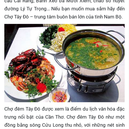
cầu Cái Răng; Bánh Xèo bà Mười Xiềm; cháo sò huyết
đường Lý Tự Trọng… Nếu bạn muốn mua sắm hãy đến
Chợ Tây Đô – trung tâm buôn bán lớn của tình Nam Bộ.
Chợ đêm Tây Đô được xem là điểm du lịch văn hóa đặc
trưng nổi bật của Cần Thơ. Chợ đêm Tây Đô như một
đồng bằng sông Cửu Long thu nhỏ, với những nét sinh