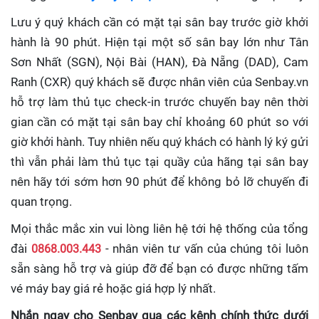
Lưu ý quý khách cần có mặt tại sân bay trước giờ khởi
hành là 90 phút. Hiện tại một số sân bay lớn như Tân
Sơn Nhất (SGN), Nội Bài (HAN), Đà Nẵng (DAD), Cam
Ranh (CXR) quý khách sẽ được nhân viên của Senbay.vn
hỗ trợ làm thủ tục check-in trước chuyến bay nên thời
gian cần có mặt tại sân bay chỉ khoảng 60 phút so với
giờ khởi hành. Tuy nhiên nếu quý khách có hành lý ký gửi
thì vẫn phải làm thủ tục tại quầy của hãng tại sân bay
nên hãy tới sớm hơn 90 phút để không bỏ lỡ chuyến đi
quan trọng.
Mọi thắc mắc xin vui lòng liên hệ tới hệ thống của tổng
đài
0868.003.443
- nhân viên tư vấn của chúng tôi luôn
sẵn sàng hỗ trợ và giúp đỡ để bạn có được những tấm
vé máy bay giá rẻ hoặc giá hợp lý nhất.
Nhắn ngay cho Senbay qua các kênh chính thức dưới