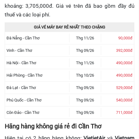
khoảng: 3,705,000đ. Giá vé trên đã bao gồm đầy đủ
thuế và các loại phí.
GIÁ VÉ MÁY BAY RẺ NHẤT THEO CHẶNG
Đà Nẵng
-
Cần Thơ
Thg 11/26
90,000đ
Vinh
-
Cần Thơ
Thg 09/26
392,000đ
Hà Nội
-
Cần Thơ
Thg 11/26
490,000đ
Hải Phòng
-
Cần Thơ
Thg 10/26
490,000đ
Đà Lạt
-
Cần Thơ
Thg 09/26
529,000đ
Phú Quốc
-
Cần Thơ
Thg 09/26
540,000đ
Côn Đảo
-
Cần Thơ
Thg 09/26
711,000đ
Hãng hàng không giá rẻ đi Cần Thơ
Hiện tại có 2 hãng hàng không:
VietjetAir
và
Vietnam