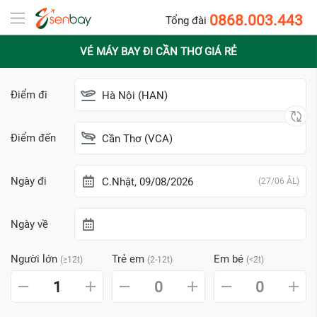
0868.003.443
Tổng đài
VÉ MÁY BAY ĐI CẦN THƠ GIÁ RẺ
Điểm đi
Hà Nội (HAN)
Điểm đến
Cần Thơ (VCA)
Ngày đi
C.Nhật, 09/08/2026
(27/06 ÂL)
Ngày về
Người lớn
Trẻ em
Em bé
(≥12t)
(2-12t)
(<2t)
1
0
0