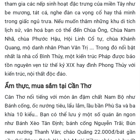
tham gia các nếp sinh hoạt đặc trưng của miền Tây như
be mương, tát cá, nghe đàn ca vọng cổ hay thả mình
trong giấc ngủ trưa. Nếu muốn thăm những khu di tích
lịch sử, văn hoá bạn có thể đến Chùa Ông, Chùa Nam
Nhã, chùa Phước Hậu, Hội Linh Cổ tự, chùa Khánh
Quang, mộ danh nhân Phan Văn Trị …. Trong đó nổi bật
nhất là nhà cổ Bình Thủy, một kiến trúc Pháp được bảo
tồn nguyên vẹn từ thế kỷ XIX hay đình Phong Thủy với
kiến trúc, nội thất độc đáo.
Ẩm thực, mua sắm tại Cần Thơ
Cân Thơ nổi tiếng với món ăn đậm chất Nam Bộ như
Bánh cống, ốc nướng tiêu, lẩu lắm, lầu bần Phù Sa và ba
khía 10 kiểu… Bạn có thể lưu ý một số quán ăn ngon
như Bánh Xèo Tân Định; bánh cống Nguyễn Trãi; Bún
nem nướng Thanh Vân; cháo Quãng 22.000đ/bát gần