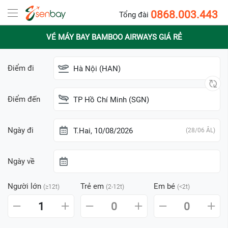
0868.003.443
Tổng đài
VÉ MÁY BAY BAMBOO AIRWAYS GIÁ RẺ
Điểm đi
Hà Nội (HAN)
Điểm đến
TP Hồ Chí Minh (SGN)
Ngày đi
T.Hai, 10/08/2026
(28/06 ÂL)
Ngày về
Người lớn
Trẻ em
Em bé
(≥12t)
(2-12t)
(<2t)
1
0
0