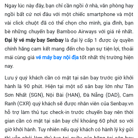
Ngay lúc này đây, bạn chỉ cần ngồi ở nhà, văn phòng hay
ngồi bất cứ nơi đâu với một chiếc smartphone và một
vài click chuột đã có thể chọn cho mình, gia đình, bạn
bè những chuyến bay Bamboo Airways với giá rẻ nhất.
Đại lý vé máy bay Senbay
là đại lý cấp 1 được ủy quyền
chính hãng cam kết mang đến cho bạn sự tiện lợi, thoải
mái cùng giá
vé máy bay nội địa
tốt nhất thị trường hiện
nay.
Lưu ý quý khách cần có mặt tại sân bay trước giờ khởi
hành là 90 phút. Hiện tại một số sân bay lớn như Tân
Sơn Nhất (SGN), Nội Bài (HAN), Đà Nẵng (DAD), Cam
Ranh (CXR) quý khách sẽ được nhân viên của Senbay.vn
hỗ trợ làm thủ tục check-in trước chuyến bay nên thời
gian cần có mặt tại sân bay chỉ khoảng 60 phút so với
giờ khởi hành. Tuy nhiên nếu quý khách có hành lý ký gửi