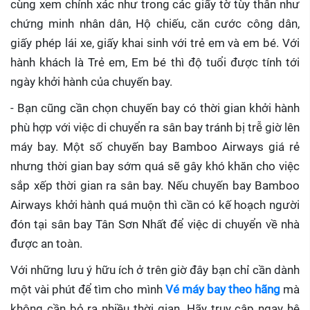
cùng xem chính xác như trong các giấy tờ tùy thân như
chứng minh nhân dân, Hộ chiếu, căn cước công dân,
giấy phép lái xe, giấy khai sinh với trẻ em và em bé. Với
hành khách là Trẻ em, Em bé thì độ tuổi được tính tới
ngày khởi hành của chuyến bay.
- Bạn cũng cần chọn chuyến bay có thời gian khởi hành
phù hợp với việc di chuyển ra sân bay tránh bị trễ giờ lên
máy bay. Một số chuyến bay Bamboo Airways giá rẻ
nhưng thời gian bay sớm quá sẽ gây khó khăn cho việc
sắp xếp thời gian ra sân bay. Nếu chuyến bay Bamboo
Airways khởi hành quá muộn thì cần có kế hoạch người
đón tại sân bay Tân Sơn Nhất để việc di chuyển về nhà
được an toàn.
Với những lưu ý hữu ích ở trên giờ đây bạn chỉ cần dành
một vài phút để tìm cho mình
Vé máy bay theo hãng
mà
không cần bỏ ra nhiều thời gian. Hãy truy cập ngay hệ