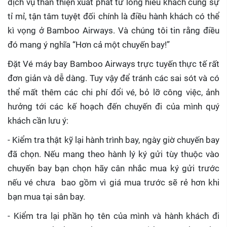
dịch vụ thân thiện xuất phát từ lòng hiếu khách cùng sự
tỉ mỉ, tận tâm tuyệt đối chính là điều hành khách có thể
kì vọng ở Bamboo Airways. Và chúng tôi tin rằng điều
đó mang ý nghĩa “Hơn cả một chuyến bay!”
Đặt Vé máy bay Bamboo Airways trực tuyến
thực tế rất
đơn giản và dễ dàng. Tuy vậy để tránh các sai sót và có
thể mất thêm các chi phí đổi vé, bỏ lỡ công việc, ảnh
hưởng tới các kế hoạch đến chuyến đi của mình quý
khách cần lưu ý:
- Kiểm tra thật kỹ lại hành trình bay, ngày giờ chuyến bay
đã chọn. Nếu mang theo hành lý ký gửi tùy thuộc vào
chuyến bay bạn chọn hãy cân nhắc mua ký gửi trước
nếu vé chưa bao gồm vì giá mua trước sẽ rẻ hơn khi
bạn mua tại sân bay.
- Kiểm tra lại phần họ tên của mình và hành khách đi