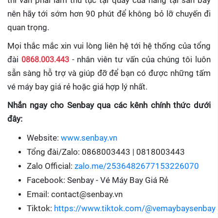
thì vẫn phải làm thủ tục tại quầy của hãng tại sân bay
nên hãy tới sớm hơn 90 phút để không bỏ lỡ chuyến đi
quan trọng.
Mọi thắc mắc xin vui lòng liên hệ tới hệ thống của tổng
đài
0868.003.443
- nhân viên tư vấn của chúng tôi luôn
sẵn sàng hỗ trợ và giúp đỡ để bạn có được những tấm
vé máy bay giá rẻ hoặc giá hợp lý nhất.
Nhắn ngay cho Senbay qua các kênh chính thức dưới
đây:
Website:
www.senbay.vn
Tổng đài/Zalo: 0868003443 | 0818003443
Zalo Official:
zalo.me/2536482677153226070
Facebook: Senbay - Vé Máy Bay Giá Rẻ
Email: contact@senbay.vn
Tiktok:
https://www.tiktok.com/@vemaybaysenbay