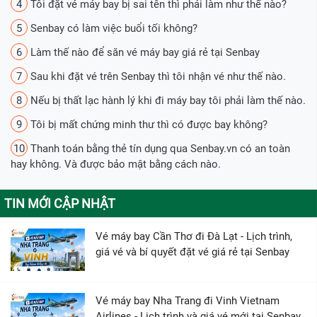
4
Tôi đặt vé máy bay bị sai tên thì phải làm như thế nào?
5
Senbay có làm việc buổi tối không?
6
Làm thế nào để săn vé máy bay giá rẻ tại Senbay
7
Sau khi đặt vé trên Senbay thì tôi nhận vé như thế nào.
8
Nếu bị thất lạc hành lý khi đi máy bay tôi phải làm thế nào.
9
Tôi bị mất chứng minh thư thì có được bay không?
10
Thanh toán bằng thẻ tín dụng qua Senbay.vn có an toàn
hay không. Và được bảo mật bằng cách nào.
TIN MỚI CẬP NHẬT
Vé máy bay Cần Thơ đi Đà Lạt - Lịch trình,
giá vé và bí quyết đặt vé giá rẻ tại Senbay
Vé máy bay Nha Trang đi Vinh Vietnam
Airlines - Lịch trình và giá vé mới tại Senbay