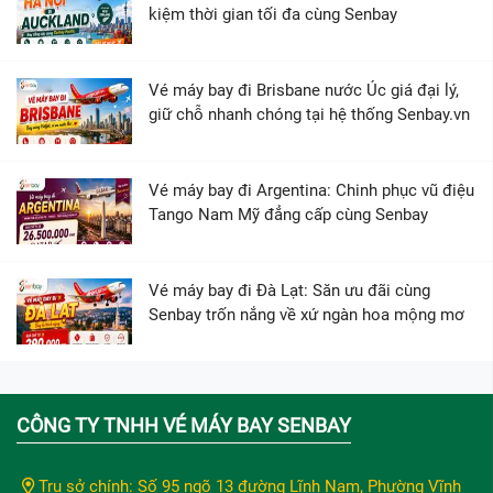
kiệm thời gian tối đa cùng Senbay
Vé máy bay đi Brisbane nước Úc giá đại lý,
giữ chỗ nhanh chóng tại hệ thống Senbay.vn
Vé máy bay đi Argentina: Chinh phục vũ điệu
Tango Nam Mỹ đẳng cấp cùng Senbay
Vé máy bay đi Đà Lạt: Săn ưu đãi cùng
Senbay trốn nắng về xứ ngàn hoa mộng mơ
CÔNG TY TNHH VÉ MÁY BAY SENBAY
Trụ sở chính: Số 95 ngõ 13 đường Lĩnh Nam, Phường Vĩnh