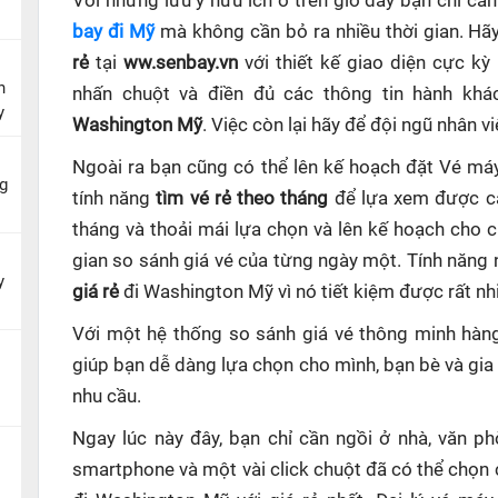
Với những lưu ý hữu ích ở trên giờ đây bạn chỉ c
bay đi Mỹ
mà không cần bỏ ra nhiều thời gian. Hã
rẻ
tại
ww.senbay.vn
với thiết kế giao diện cực kỳ
n
nhấn chuột và điền đủ các thông tin hành khá
y
Washington Mỹ
. Việc còn lại hãy để đội ngũ nhân v
Ngoài ra bạn cũng có thể lên kế hoạch đặt Vé m
g
tính năng
tìm vé rẻ theo tháng
để lựa xem được cá
tháng và thoải mái lựa chọn và lên kế hoạch cho 
gian so sánh giá vé của từng ngày một. Tính năng
y
giá rẻ
đi Washington Mỹ
vì nó tiết kiệm được rất nh
Với một hệ thống so sánh giá vé thông minh hà
giúp
bạn dễ dàng lựa chọn cho mình, bạn bè và gia
nhu cầu.
Ngay lúc này đây, bạn chỉ cần ngồi ở nhà, văn p
smartphone và một vài click chuột đã có thể chọn 