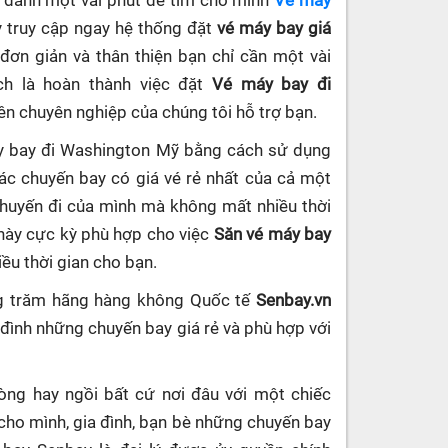
ần dành một vài phút để tìm cho mình
Vé máy
y truy cập ngay hệ thống đặt
vé máy bay giá
 đơn giản và thân thiện bạn chỉ cần một vài
ch là hoàn thành việc đặt
Vé máy bay đi
iên chuyên nghiệp của chúng tôi hỗ trợ bạn.
áy bay đi Washington Mỹ bằng cách sử dụng
c chuyến bay có giá vé rẻ nhất của cả một
chuyến đi của mình mà không mất nhiều thời
 này cực kỳ phù hợp cho việc
Săn vé máy bay
iều thời gian cho bạn.
ng trăm hãng hàng không Quốc tế
Senbay.vn
 đình những chuyến bay giá rẻ và phù hợp với
hòng hay ngồi bất cứ nơi đâu với một chiếc
cho mình, gia đình, bạn bè những chuyến bay