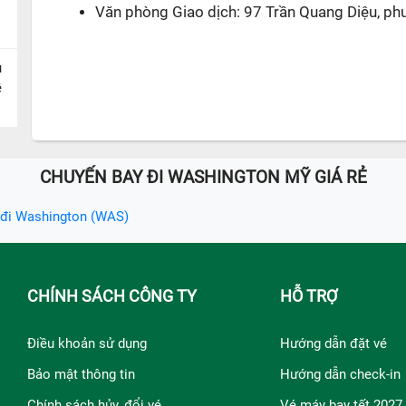
Văn phòng Giao dịch: 97 Trần Quang Diệu, ph
u
ề
CHUYẾN BAY ĐI WASHINGTON MỸ GIÁ RẺ
 đi Washington (WAS)
CHÍNH SÁCH CÔNG TY
HỖ TRỢ
Điều khoản sử dụng
Hướng dẫn đặt vé
Bảo mật thông tin
Hướng dẫn check-in
Chính sách hủy, đổi vé
Vé máy bay tết 2027