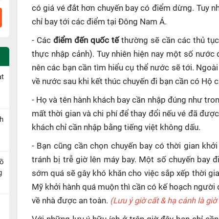
có giá vé đắt hơn chuyến bay có điểm dừng. Tuy n
chỉ bay tới các điểm tại Đông Nam Á.
- Các
điểm đến quốc tế
thường sẽ cần các thủ tục
thực nhập cảnh). Tuy nhiên hiện nay một số nước 
nên các bạn cần tìm hiểu cụ thể nước sẽ tới. Ngoài
ạt
về nước sau khi kết thúc chuyến đi bạn cần có Hộ ch
- Họ và tên hành khách bay cần nhập đúng như tron
mất thời gian và chi phí để thay đổi nếu vé đã đượ
h
khách chỉ cần nhập bằng tiếng việt không dấu.
- Bạn cũng cần chọn chuyến bay có thời gian khởi
tránh bị trễ giờ lên máy bay. Một số chuyến bay 
Hồ
g
sớm quá sẽ gây khó khăn cho việc sắp xếp thời gi
Mỹ khởi hành quá muộn thì cần có kế hoạch người đó
về nhà được an toàn.
(Lưu ý giờ cất & hạ cánh là gi