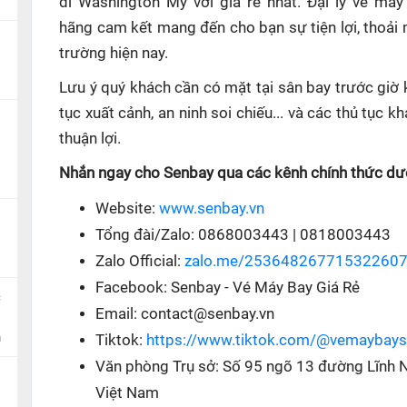
đi Washington Mỹ với giá rẻ nhất. Đại lý vé má
hãng cam kết mang đến cho bạn sự tiện lợi, thoải
trường hiện nay.
Lưu ý quý khách cần có mặt tại sân bay trước giờ 
tục xuất cảnh, an ninh soi chiếu... và các thủ tục
thuận lợi.
Nhắn ngay cho Senbay qua các kênh chính thức dướ
Website:
www.senbay.vn
Tổng đài/Zalo: 0868003443 | 0818003443
Zalo Official:
zalo.me/25364826771532260
Facebook: Senbay - Vé Máy Bay Giá Rẻ
c
Email: contact@senbay.vn
n
Tiktok:
https://www.tiktok.com/@vemaybay
Văn phòng Trụ sở: Số 95 ngõ 13 đường Lĩnh 
Việt Nam