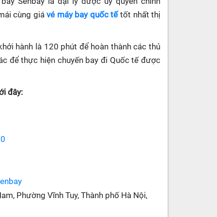
y bay Senbay
là đại lý được ủy quyền chính
 mái cùng giá
vé máy bay quốc tế
tốt nhất thị
khởi hành là 120 phút để hoàn thành các thủ
 khác để thực hiện chuyến bay đi Quốc tế được
i đây:
70
senbay
Nam, Phường Vĩnh Tuy, Thành phố Hà Nội,