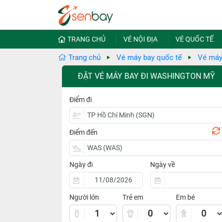
TRANG CHỦ
VÉ NỘI ĐỊA
VÉ QUỐC TẾ
Trang chủ
Vé máy bay quốc tế
Vé máy
ĐẶT VÉ MÁY BAY ĐI WASHINGTON MỸ
Điểm đi
Điểm đến
Ngày đi
Ngày về
Người lớn
Trẻ em
Em bé