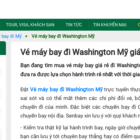
TOUR, VISA, KHÁCH SẠN
TIN TỨC
TIN KHUYẾN MẠI
 bay đi Mỹ
Vé máy bay đi Washington Mỹ
Vé máy bay đi Washington Mỹ giá
Bạn đang tìm mua vé máy bay giá rẻ đi Washingt
đưa ra được lựa chọn hành trình rẻ nhất với thời gi
Đặt
Vé máy bay đi Washington Mỹ
trực tuyến thực
sai sót và có thể mất thêm các chi phí đổi vé, b
chuyến đi của mình. Đặc biệt các chuyến bay đi 
chuyến bay nội địa. Senbay xin lưu ý với quý khách 
- Kiểm tra thật kỹ lại hành trình bay, ngày giờ ch
bạn cần lưu ý tới chuyên bay thẳng hay có điểm q