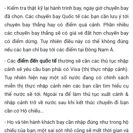
- Kiểm tra thật kỹ lại hành trình bay, ngày giờ chuyến bay
đã chọn. Các chuyến bay Quốc tế các bạn cần lưu ý tới
chuyên bay thẳng hay có điểm quá cảnh. Phần nhiều
các chuyến bay thẳng sẽ có giá vé đắt hơn chuyến bay
có điểm dừng. Tuy nhiên điều này có thể không đúng
nếu các bạn chỉ bay tới các điểm tại Đông Nam Á.
- Các
điểm đến quốc tế
thường sẽ cần các thủ tục nhập
cảnh sẽ yêu cầu bạn phải có Visa (thị thực nhập cảnh).
Tuy nhiên hiện nay một số nước đang có chính sách
miễn thị thực nhập cảnh nên các bạn cần tìm hiểu cụ
thể nước sẽ tới. Ngoài ra để làm thủ tục xuất cảnh &
nhập cảnh trở về nước sau khi kết thúc chuyến đi bạn
cần có Hộ chiếu...
- Họ và tên hành khách bay cần nhập đúng như trong hộ
chiếu của bạn, một sai sót nhỏ cũng sẽ mất thời gian và