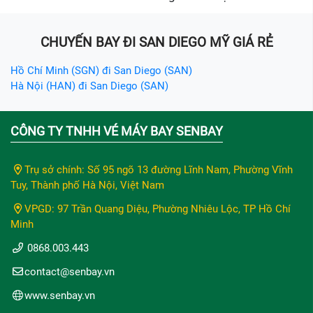
CHUYẾN BAY ĐI SAN DIEGO MỸ GIÁ RẺ
Hồ Chí Minh (SGN) đi San Diego (SAN)
Hà Nội (HAN) đi San Diego (SAN)
CÔNG TY TNHH VÉ MÁY BAY SENBAY
Trụ sở chính: Số 95 ngõ 13 đường Lĩnh Nam, Phường Vĩnh
Tuy, Thành phố Hà Nội, Việt Nam
VPGD: 97 Trần Quang Diệu, Phường Nhiêu Lộc, TP Hồ Chí
Minh
0868.003.443
contact@senbay.vn
www.senbay.vn