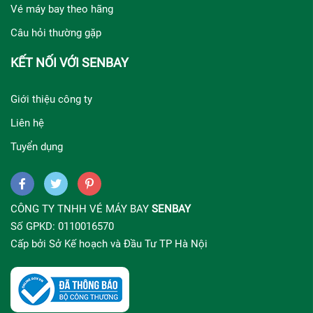
Vé máy bay theo hãng
Câu hỏi thường gặp
KẾT NỐI VỚI SENBAY
Giới thiệu công ty
Liên hệ
Tuyển dụng
CÔNG TY TNHH VÉ MÁY BAY
SENBAY
Số GPKD: 0110016570
Cấp bởi Sở Kế hoạch và Đầu Tư TP Hà Nội