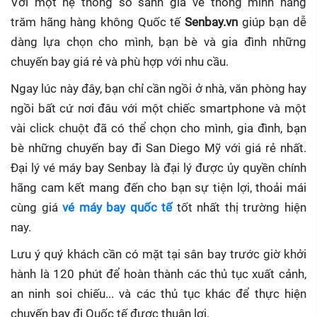
Với một hệ thống so sánh giá vé thông minh hàng
trăm hãng hàng không Quốc tế
Senbay.vn
giúp
bạn dễ
dàng lựa chọn cho mình, bạn bè và gia đình những
chuyến bay giá rẻ và phù hợp với nhu cầu.
Ngay lúc này đây, bạn chỉ cần ngồi ở nhà, văn phòng hay
ngồi bất cứ nơi đâu với một chiếc smartphone và một
vài click chuột đã có thể chọn cho mình, gia đình, bạn
bè những chuyến bay đi San Diego Mỹ với giá rẻ nhất.
Đại lý vé máy bay Senbay
là đại lý được ủy quyền chính
hãng cam kết mang đến cho bạn sự tiện lợi, thoải mái
cùng giá
vé máy bay quốc tế
tốt nhất thị trường hiện
nay.
Lưu ý quý khách cần có mặt tại sân bay trước giờ khởi
hành là 120 phút để hoàn thành các thủ tục xuất cảnh,
an ninh soi chiếu... và các thủ tục khác để thực hiện
chuyến bay đi Quốc tế được thuận lợi.