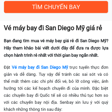
Vé máy bay đi San Diego Mỹ giá rẻ
Bạn đang tìm mua vé máy bay giá rẻ đi San Diego Mỹ?
Hãy tham khảo bài viết dưới đây để đưa ra được lựa
chọn hành trình rẻ nhất với thời gian bay ngắn nhất.
Đặt
Vé máy bay đi San Diego Mỹ
trực tuyến thực đơn
giản và dễ dàng. Tuy vậy để tránh các sai sót và có
thể mất thêm các chi phí đổi vé, bỏ lỡ công việc, ảnh
hưởng tới các kế hoạch chuyến đi của mình. Đặc biệt
các chuyến bay đi Quốc tế sẽ có nhiều thủ tục hơn so
với các chuyến bay nội địa. Senbay xin lưu ý với quý
khách những thông tin sau đây: