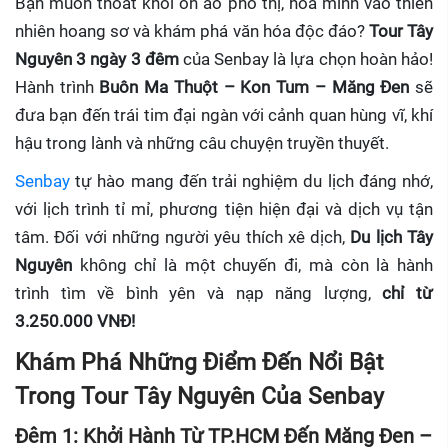
Bạn muốn thoát khỏi ồn ào phố thị, hòa mình vào thiên
nhiên hoang sơ và khám phá văn hóa độc đáo?
Tour Tây
Nguyên 3 ngày 3 đêm
của Senbay là lựa chọn hoàn hảo!
Hành trình
Buôn Ma Thuột – Kon Tum – Măng Đen
sẽ
đưa bạn đến trái tim đại ngàn với cảnh quan hùng vĩ, khí
hậu trong lành và những câu chuyện truyền thuyết.
Senbay
tự hào mang đến trải nghiệm du lịch đáng nhớ,
với lịch trình tỉ mỉ, phương tiện hiện đại và dịch vụ tận
tâm. Đối với những người yêu thích xê dịch,
Du lịch Tây
Nguyên
không chỉ là một chuyến đi, mà còn là hành
trình tìm về bình yên và nạp năng lượng,
chỉ từ
3.250.000 VNĐ!
Khám Phá Những
Điểm Đến Nổi Bật
Trong Tour Tây Nguyên Của Senbay
Đêm 1: Khởi Hành Từ TP.HCM Đến Măng Đen –