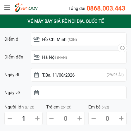
0868.003.443
Tổng đài
VÉ MÁY BAY GIÁ RẺ NỘI ĐỊA, QUỐC TẾ
Điểm đi
Hồ Chí Minh
(SGN)
Điểm đến
Hà Nội
(HAN)
Ngày đi
T.Ba, 11/08/2026
(29/06 ÂL)
Ngày về
Người lớn
Trẻ em
Em bé
(≥12t)
(2-12t)
(<2t)
1
0
0