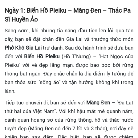
Ngày 1: Biển Hồ Pleiku – Măng Đen – Thác Pa
Sĩ Huyền Ảo
Sáng sớm, khi những tia nắng đầu tiên len lỏi qua tán
cây, bạn sẽ đặt chân đến Gia Lai và thưởng thức món
Phở Khô Gia Lai
trứ danh. Sau đó, hành trình sẽ đưa bạn
đến với
Biển Hồ Pleiku
(Hồ T’Nưng) – "Hạt Ngọc của
Pleiku" với vẻ đẹp lãng mạn, được bao bọc bởi rừng
thông bạt ngàn. Đây chắc chắn là địa điểm lý tưởng để
bạn thỏa sức "sống ảo" và tận hưởng không khí trong
lành.
Tiếp tục chuyến đi, bạn sẽ đến với
Măng Đen
– "Đà Lạt
thứ hai của Việt Nam". Với khí hậu mát mẻ quanh năm,
cảnh quan hoang sơ của rừng thông, hồ và thác nước
tuyệt đẹp (Măng Đen có đến 7 hồ và 3 thác), nơi đây sẽ
khiến bạn say đắm. Đặc biệt, bạn sẽ được chiêm