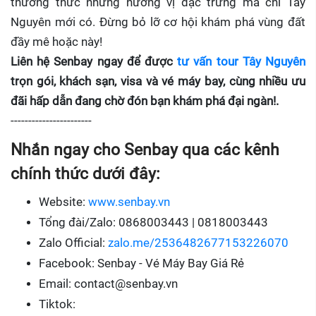
thưởng thức những hương vị đặc trưng mà chỉ Tây
Nguyên mới có. Đừng bỏ lỡ cơ hội khám phá vùng đất
đầy mê hoặc này!
Liên hệ Senbay ngay để được
tư vấn tour Tây Nguyên
trọn gói, khách sạn, visa và vé máy bay, cùng nhiều ưu
đãi hấp dẫn đang chờ đón bạn khám phá đại ngàn!.
-----------------------
Nhắn ngay cho Senbay qua các kênh
chính thức dưới đây
:
Website:
www.senbay.vn
Tổng đài/Zalo: 0868003443 | 0818003443
Zalo Official:
zalo.me/2536482677153226070
Facebook: Senbay - Vé Máy Bay Giá Rẻ
Email: contact@senbay.vn
Tiktok: