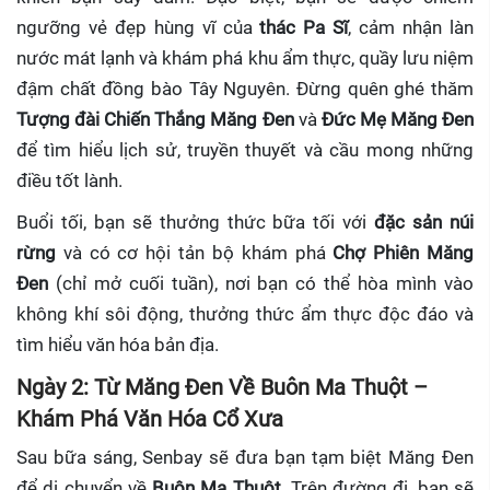
ngưỡng vẻ đẹp hùng vĩ của
thác Pa Sĩ
, cảm nhận làn
nước mát lạnh và khám phá khu ẩm thực, quầy lưu niệm
đậm chất đồng bào Tây Nguyên. Đừng quên ghé thăm
Tượng đài Chiến Thắng Măng Đen
và
Đức Mẹ Măng Đen
để tìm hiểu lịch sử, truyền thuyết và cầu mong những
điều tốt lành.
Buổi tối, bạn sẽ thưởng thức bữa tối với
đặc sản núi
rừng
và có cơ hội tản bộ khám phá
Chợ Phiên Măng
Đen
(chỉ mở cuối tuần), nơi bạn có thể hòa mình vào
không khí sôi động, thưởng thức ẩm thực độc đáo và
tìm hiểu văn hóa bản địa.
Ngày 2: Từ Măng Đen Về Buôn Ma Thuột –
Khám Phá Văn Hóa Cổ Xưa
Sau bữa sáng, Senbay sẽ đưa bạn tạm biệt Măng Đen
để di chuyển về
Buôn Ma Thuột
. Trên đường đi, bạn sẽ