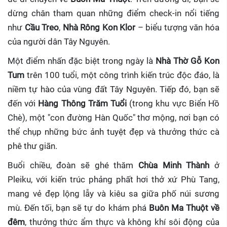
dừng chân tham quan những điểm check-in nổi tiếng
như
Cầu Treo
,
Nhà Rông Kon Klor
– biểu tượng văn hóa
của người dân Tây Nguyên.
Một điểm nhấn đặc biệt trong ngày là
Nhà Thờ Gỗ Kon
Tum
trên 100 tuổi, một công trình kiến trúc độc đáo, là
niềm tự hào của vùng đất Tây Nguyên. Tiếp đó, bạn sẽ
đến với
Hàng Thông Trăm Tuổi
(trong khu vực Biển Hồ
Chè), một "con đường Hàn Quốc" thơ mộng, nơi bạn có
thể chụp những bức ảnh tuyệt đẹp và thưởng thức cà
phê thư giãn.
Buổi chiều, đoàn sẽ ghé thăm
Chùa Minh Thành
ở
Pleiku, với kiến trúc phảng phất hơi thở xứ Phù Tang,
mang vẻ đẹp lộng lẫy và kiêu sa giữa phố núi sương
mù. Đến tối, bạn sẽ tự do khám phá
Buôn Ma Thuột về
đêm
, thưởng thức ẩm thực và không khí sôi động của