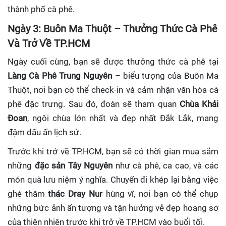
thành phố cà phê.
Ngày 3: Buôn Ma Thuột – Thưởng Thức Cà Phê
Và Trở Về TP.HCM
Ngày cuối cùng, bạn sẽ được thưởng thức cà phê tại
Làng Cà Phê Trung Nguyên
– biểu tượng của Buôn Ma
Thuột, nơi bạn có thể check-in và cảm nhận văn hóa cà
phê đặc trưng. Sau đó, đoàn sẽ tham quan
Chùa Khải
Đoan
, ngôi chùa lớn nhất và đẹp nhất Đắk Lắk, mang
đậm dấu ấn lịch sử.
Trước khi trở về TP.HCM, bạn sẽ có thời gian mua sắm
những
đặc sản Tây Nguyên
như cà phê, ca cao, và các
món quà lưu niệm ý nghĩa. Chuyến đi khép lại bằng việc
ghé thăm
thác Dray Nur
hùng vĩ, nơi bạn có thể chụp
những bức ảnh ấn tượng và tận hưởng vẻ đẹp hoang sơ
của thiên nhiên trước khi trở về TP.HCM vào buổi tối.