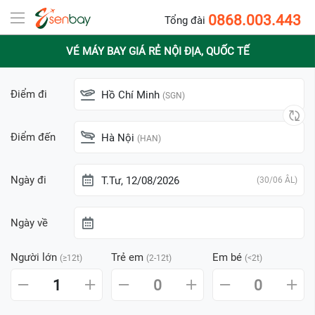
0868.003.443
Tổng đài
VÉ MÁY BAY GIÁ RẺ NỘI ĐỊA, QUỐC TẾ
Điểm đi
Hồ Chí Minh
(SGN)
Điểm đến
Hà Nội
(HAN)
Ngày đi
T.Tư, 12/08/2026
(30/06 ÂL)
Ngày về
Người lớn
Trẻ em
Em bé
(≥12t)
(2-12t)
(<2t)
1
0
0