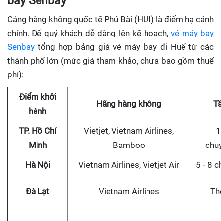
bay Senbay
Cảng hàng không quốc tế Phú Bài (HUI) là điểm hạ cánh
chính. Để quý khách dễ dàng lên kế hoạch,
vé máy bay
Senbay
tổng hợp bảng giá vé máy bay đi Huế từ các
thành phố lớn (mức giá tham khảo, chưa bao gồm thuế
phí):
Điểm khởi
Hãng hàng không
Tầ
hành
TP. Hồ Chí
Vietjet, Vietnam Airlines,
1
Minh
Bamboo
chu
Hà Nội
Vietnam Airlines, Vietjet Air
5 - 8 
Đà Lạt
Vietnam Airlines
Th