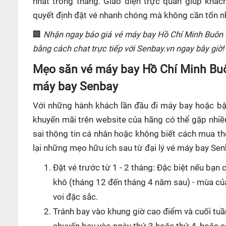
nhất trong tháng. Giao diện trực quan giúp khá
quyết định đặt vé nhanh chóng mà không cần tốn nh
🏢
Nhận ngay báo giá vé máy bay Hồ Chí Minh Buôn 
bằng cách chat trực tiếp với Senbay.vn ngay bây giờ!
Mẹo săn vé máy bay Hồ Chí Minh Bu
máy bay Senbay
Với những hành khách lần đầu đi máy bay hoặc bận
khuyến mãi trên website của hãng có thể gặp nhiều
sai thông tin cá nhân hoặc không biết cách mua th
lại những mẹo hữu ích sau từ đại lý vé máy bay Sen
Đặt vé trước từ 1 - 2 tháng: Đặc biệt nếu bạn
khô (tháng 12 đến tháng 4 năm sau) - mùa của 
voi đặc sắc.
Tránh bay vào khung giờ cao điểm và cuối tuần