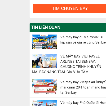
TÌM CHUYẾN BAY
TIN LIÊN QUAN
Vé máy bay đi Malaysia: Bí
kíp săn vé giá rẻ cùng Senba
VÉ MÁY BAY VIETRAVEL
ARLINES TẠI SENBAY:
CHƯƠNG TRÌNH KHUYẾN
MÃI BAY NÂNG TẦM, GIÁ VỪA TẦM
Vé máy bay Vietjet Air khuyế
mãi giảm 20% toàn mạng ba
tại Senbay
Vé máy bay Phú Quốc đi Ho