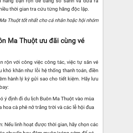
ch hàng bận rộn dễ dàng so sánh và đưa ra
iều thời gian tra cứu từng hãng độc lập.
Ma Thuột tốt nhất cho cá nhân hoặc hội nhóm
ôn Ma Thuột ưu đãi cùng vé
 rộn với công việc công tác, việc tự săn vé
 khó khăn như lỗi hệ thống thanh toán, điền
êm hành lý ký gửi sao cho tiết kiệm. Hãy lưu
bay:
 có ý định đi du lịch Buôn Ma Thuột vào mùa
hoa cà phê nở trắng trời và các lễ hội đua
: Nếu linh hoạt được thời gian, hãy chọn các