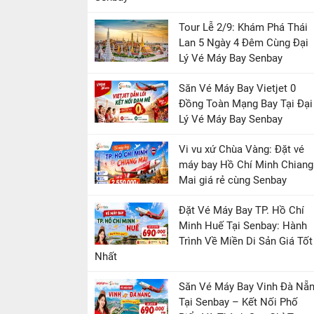
Tour Lễ 2/9: Khám Phá Thái
Lan 5 Ngày 4 Đêm Cùng Đại
Lý Vé Máy Bay Senbay
Săn Vé Máy Bay Vietjet 0
Đồng Toàn Mạng Bay Tại Đại
Lý Vé Máy Bay Senbay
Vi vu xứ Chùa Vàng: Đặt vé
máy bay Hồ Chí Minh Chiang
Mai giá rẻ cùng Senbay
Đặt Vé Máy Bay TP. Hồ Chí
Minh Huế Tại Senbay: Hành
Trình Về Miền Di Sản Giá Tốt
Nhất
Săn Vé Máy Bay Vinh Đà Nẵ
Tại Senbay – Kết Nối Phố