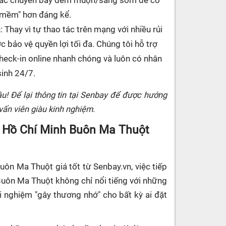
 các chuyến bay đêm muộn/sáng sớm để có
"mềm" hơn đáng kể.
: Thay vì tự thao tác trên mạng với nhiều rủi
 bảo vệ quyền lợi tối đa. Chúng tôi hỗ trợ
 check-in online nhanh chóng và luôn có nhân
sinh 24/7.
âu! Để lại thông tin tại Senbay để được hướng
 vấn viên giàu kinh nghiệm.
 Hồ Chí Minh Buôn Ma Thuột
ôn Ma Thuột giá tốt từ Senbay.vn, việc tiếp
. Buôn Ma Thuột không chỉ nổi tiếng với những
i nghiệm "gây thương nhớ" cho bất kỳ ai đặt