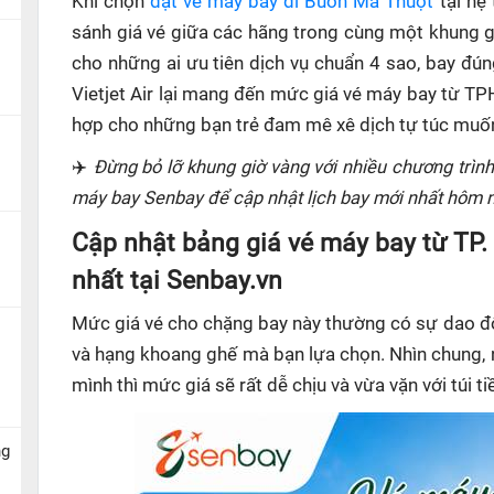
Khi chọn
đặt vé máy bay đi Buôn Ma Thuột
tại hệ
sánh giá vé giữa các hãng trong cùng một khung gi
cho những ai ưu tiên dịch vụ chuẩn 4 sao, bay đúng
Vietjet Air lại mang đến mức giá vé máy bay từ T
hợp cho những bạn trẻ đam mê xê dịch tự túc muốn t
✈️
Đừng bỏ lỡ khung giờ vàng với nhiều chương trình
máy bay Senbay để cập nhật lịch bay mới nhất hôm n
Cập nhật bảng giá vé máy bay từ TP
nhất tại Senbay.vn
Mức giá vé cho chặng bay này thường có sự dao độ
và hạng khoang ghế mà bạn lựa chọn. Nhìn chung, 
mình thì mức giá sẽ rất dễ chịu và vừa vặn với túi ti
ng