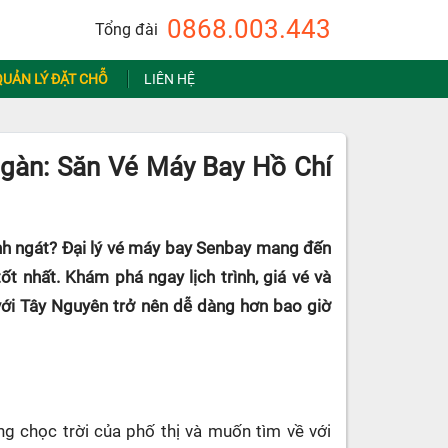
0868.003.443
Tổng đài
QUẢN LÝ ĐẶT CHỖ
LIÊN HỆ
Ngàn: Săn Vé Máy Bay Hồ Chí
nh ngát? Đại lý vé máy bay Senbay mang đến
 nhất. Khám phá ngay lịch trình, giá vé và
với Tây Nguyên trở nên dễ dàng hơn bao giờ
g chọc trời của phố thị và muốn tìm về với