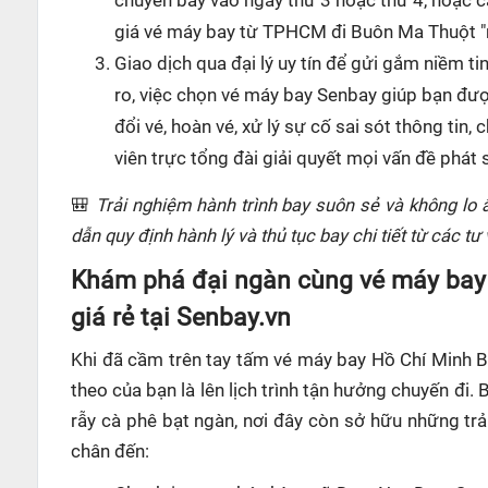
chuyến bay vào ngày thứ 3 hoặc thứ 4, hoặc
giá vé máy bay từ TPHCM đi Buôn Ma Thuột 
Giao dịch qua đại lý uy tín để gửi gắm niềm tin
ro, việc chọn vé máy bay Senbay giúp bạn được
đổi vé, hoàn vé, xử lý sự cố sai sót thông tin,
viên trực tổng đài giải quyết mọi vấn đề phát 
🎒
Trải nghiệm hành trình bay suôn sẻ và không lo 
dẫn quy định hành lý và thủ tục bay chi tiết từ các tư
Khám phá đại ngàn cùng vé máy bay
giá rẻ tại Senbay.vn
Khi đã cầm trên tay tấm vé máy bay Hồ Chí Minh Bu
theo của bạn là lên lịch trình tận hưởng chuyến đi
rẫy cà phê bạt ngàn, nơi đây còn sở hữu những trả
chân đến: