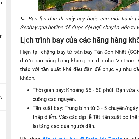
h
📞
Bạn lần đầu đi máy bay hoặc cần một hành trì
Senbay qua hotline để được đội ngũ chuyên viên tư vấ
ừ
Lịch trình bay của các hãng hàng khô
Hiện tại, chặng bay từ sân bay Tân Sơn Nhất (S
được các hãng hàng không nội địa như Vietnam Ai
thác với tần suất khá đều đặn để phục vụ nhu cầ
khách.
Thời gian bay: Khoảng 55 - 60 phút. Bạn vừa 
%
xuống cao nguyên.
Tần suất bay: Trung bình từ 3 - 5 chuyến/ngà
thấp điểm. Vào các dịp lễ Tết, tần suất có thể
lại tăng cao của người dân.