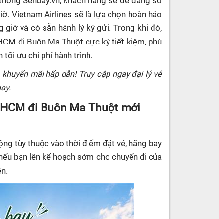
 thống Senbay.vn, khách hàng sẽ dễ dàng so
ờ. Vietnam Airlines sẽ là lựa chọn hoàn hảo
 giờ và có sẵn hành lý ký gửi. Trong khi đó,
PHCM đi Buôn Ma Thuột cực kỳ tiết kiệm, phù
ối ưu chi phí hành trình.
 khuyến mãi hấp dẫn! Truy cập ngay đại lý vé
ay.
. HCM đi Buôn Ma Thuột mới
ng tùy thuộc vào thời điểm đặt vé, hãng bay
nếu bạn lên kế hoạch sớm cho chuyến đi của
ền.