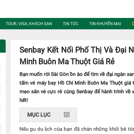
TOUR, VISA, KHÁCH SẠN
TIN TỨC
TIN KHUYẾN MẠI
Senbay Kết Nối Phố Thị Và Đại 
Minh Buôn Ma Thuột Giá Rẻ
Bạn muốn rời Sài Gòn ồn ào để tìm về đại ngàn xa
tấm vé máy bay Hồ Chí Minh Buôn Ma Thuột giá tốt
mẹo săn vé cực rẻ cùng Senbay để hành trình về 
hết!
MỤC LỤC
Nếu gu du lịch của bạn đã chán những khối bê tôn