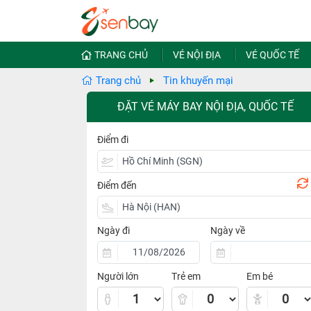
TRANG CHỦ
VÉ NỘI ĐỊA
VÉ QUỐC TẾ
Trang chủ
Tin khuyến mại
ĐẶT VÉ MÁY BAY NỘI ĐỊA, QUỐC TẾ
Điểm đi
Điểm đến
Ngày đi
Ngày về
Người lớn
Trẻ em
Em bé