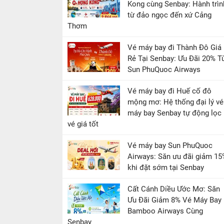
Kong cùng Senbay: Hành trìn
từ đảo ngọc đến xứ Cảng
Thơm
Vé máy bay đi Thành Đô Giá
Rẻ Tại Senbay: Ưu Đãi 20% T
Sun PhuQuoc Airways
Vé máy bay đi Huế cố đô
mộng mơ: Hệ thống đại lý vé
máy bay Senbay tự động lọc
vé giá tốt
Vé máy bay Sun PhuQuoc
Airways: Săn ưu đãi giảm 15
khi đặt sớm tại Senbay
Cất Cánh Diều Ước Mơ: Săn
Ưu Đãi Giảm 8% Vé Máy Bay
Bamboo Airways Cùng
Senbay