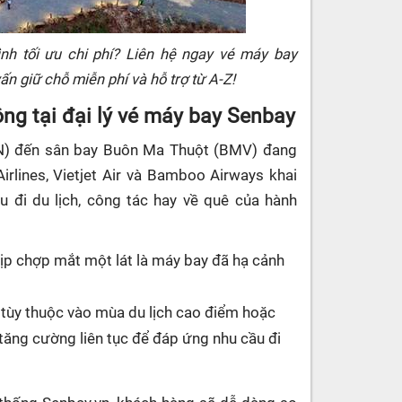
nh tối ưu chi phí? Liên hệ ngay vé máy bay
n giữ chỗ miễn phí và hỗ trợ từ A-Z!
ng tại đại lý vé máy bay Senbay
GN) đến sân bay Buôn Ma Thuột (BMV) đang
rlines, Vietjet Air và Bamboo Airways khai
u đi du lịch, công tác hay về quê của hành
kịp chợp mắt một lát là máy bay đã hạ cảnh
y tùy thuộc vào mùa du lịch cao điểm hoặc
 tăng cường liên tục để đáp ứng nhu cầu đi