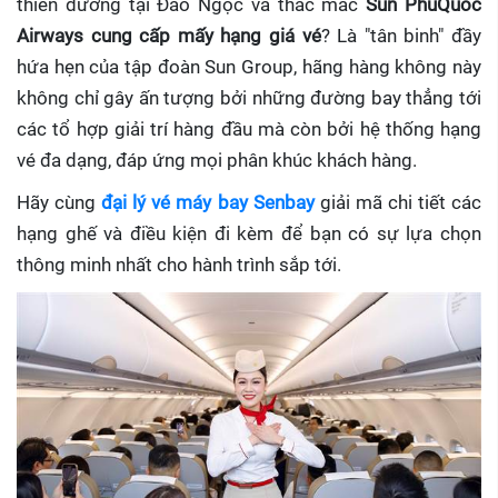
thiên đường tại Đảo Ngọc và thắc mắc
Sun PhuQuoc
Airways cung cấp mấy hạng giá vé
? Là "tân binh" đầy
hứa hẹn của tập đoàn Sun Group, hãng hàng không này
không chỉ gây ấn tượng bởi những đường bay thẳng tới
các tổ hợp giải trí hàng đầu mà còn bởi hệ thống hạng
vé đa dạng, đáp ứng mọi phân khúc khách hàng.
Hãy cùng
đại lý vé máy bay Senba
y
giải mã chi tiết các
hạng ghế và điều kiện đi kèm để bạn có sự lựa chọn
thông minh nhất cho hành trình sắp tới.