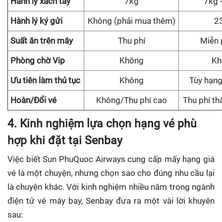
Hành lý xách tay
7kg
7kg 
Hành lý ký gửi
Không (phải mua thêm)
2
Suất ăn trên mây
Thu phí
Miễn 
Phòng chờ Vip
Không
Kh
Ưu tiên làm thủ tục
Không
Tùy hạng
Hoàn/Đổi vé
Không/Thu phí cao
Thu phí th
4. Kinh nghiệm lựa chọn hạng vé phù
hợp khi đặt tại Senbay
Việc biết Sun PhuQuoc Airways cung cấp mấy hạng giá
vé là một chuyện, nhưng chọn sao cho đúng nhu cầu lại
là chuyện khác. Với kinh nghiệm nhiều năm trong ngành
điện tử vé máy bay, Senbay đưa ra một vài lời khuyên
sau: