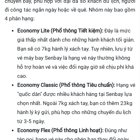
chuyến bay, phù hợp với đại đa số khách du lịch, người
đi công tác ngắn ngày hoặc về quê. Nhóm này bao gồm
4 phân hạng:
Economy Lite (Phổ thông Tiết kiệm):
Đây là mức
giá thấp nhất dành cho những hành khách tối giản.
Bạn sẽ có 7kg hành lý xách tay. Tuy nhiên, lưu ý từ
vé máy bay Senbay là hạng vé này thường không
hỗ trợ hoàn vé và việc đổi ngày giờ sẽ chịu phí khá
cao.
Economy Classic (Phổ thông Tiêu chuẩn):
Hạng vé
"quốc dân" được nhiều khách hàng tại Senbay lựa
chọn nhất. Ngoài 7kg xách tay, bạn có thêm 23kg
hành lý ký gửi, phù hợp cho những chuyến du lịch
từ 3-5 ngày.
Economy Flex (Phổ thông Linh hoạt):
Đúng như
tên gọi, hạng vé này cho phép bạn thay đổi ngày