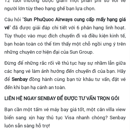
12 tuổi thường được giảm một phần phí so với vé
người lớn tùy theo hạng ghế bạn lựa chọn.
Câu hỏi "
Sun PhuQuoc Airways cung cấp mấy hạng giá
vé
" đã được giải đáp chi tiết với 6 phân hạng linh hoạt.
Tùy thuộc vào mục đích chuyến đi và điều kiện kinh tế,
bạn hoàn toàn có thể tìm thấy một chỗ ngồi ưng ý trên
những chuyên cơ hiện đại của Sun Group.
Đừng để những rắc rối về thủ tục hay sự nhầm lẫn giữa
các hạng vé làm ảnh hưởng đến chuyến đi của bạn. Hãy
để
Senbay
đồng hành cùng bạn từ khâu tư vấn, đặt vé
đến khi bạn hạ cánh an toàn.
LIÊN HỆ NGAY SENBAY ĐỂ ĐƯỢC TƯ VẤN TRỌN GÓI
Bạn cần một tấm vé máy bay giá tốt, một căn villa view
biển sang xịn hay thủ tục Visa nhanh chóng? Senbay
luôn sẵn sàng hỗ trợ!