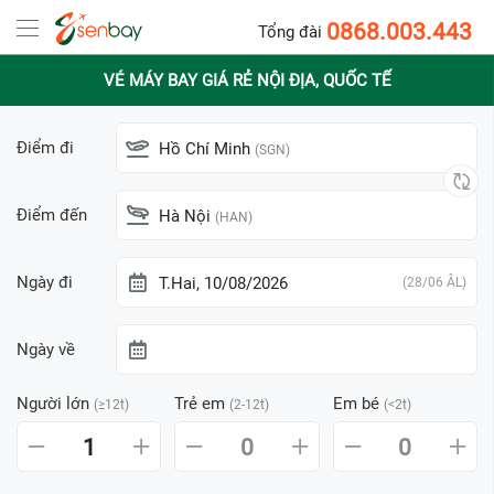
0868.003.443
Tổng đài
VÉ MÁY BAY GIÁ RẺ NỘI ĐỊA, QUỐC TẾ
Điểm đi
Hồ Chí Minh
(SGN)
Điểm đến
Hà Nội
(HAN)
Ngày đi
T.Hai, 10/08/2026
(28/06 ÂL)
Ngày về
Người lớn
Trẻ em
Em bé
(≥12t)
(2-12t)
(<2t)
1
0
0