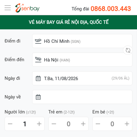
0868.003.443
Tổng đài
VÉ MÁY BAY GIÁ RẺ NỘI ĐỊA, QUỐC TẾ
Điểm đi
Hồ Chí Minh
(SGN)
Điểm đến
Hà Nội
(HAN)
Ngày đi
T.Ba, 11/08/2026
(29/06 ÂL)
Ngày về
Người lớn
Trẻ em
Em bé
(≥12t)
(2-12t)
(<2t)
1
0
0