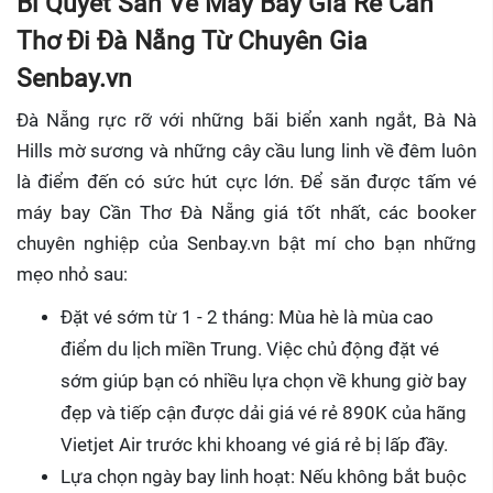
Bí Quyết Săn Vé Máy Bay Giá Rẻ Cần
Thơ Đi Đà Nẵng Từ Chuyên Gia
Senbay.vn
Đà Nẵng rực rỡ với những bãi biển xanh ngắt, Bà Nà
Hills mờ sương và những cây cầu lung linh về đêm luôn
là điểm đến có sức hút cực lớn. Để săn được tấm vé
máy bay Cần Thơ Đà Nẵng giá tốt nhất, các booker
chuyên nghiệp của Senbay.vn bật mí cho bạn những
mẹo nhỏ sau:
Đặt vé sớm từ 1 - 2 tháng: Mùa hè là mùa cao
điểm du lịch miền Trung. Việc chủ động đặt vé
sớm giúp bạn có nhiều lựa chọn về khung giờ bay
đẹp và tiếp cận được dải giá vé rẻ 890K của hãng
Vietjet Air trước khi khoang vé giá rẻ bị lấp đầy.
Lựa chọn ngày bay linh hoạt: Nếu không bắt buộc