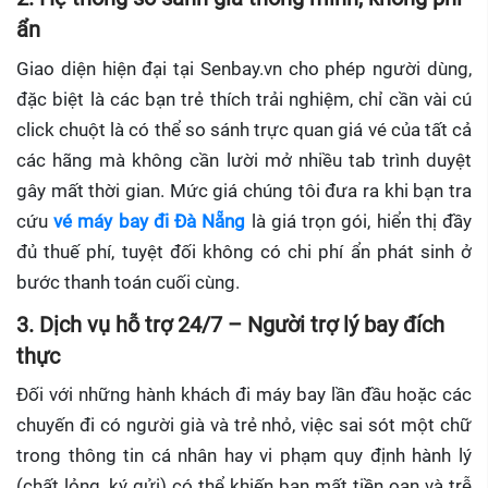
ẩn
Giao diện hiện đại tại Senbay.vn cho phép người dùng,
đặc biệt là các bạn trẻ thích trải nghiệm, chỉ cần vài cú
click chuột là có thể so sánh trực quan giá vé của tất cả
các hãng mà không cần lười mở nhiều tab trình duyệt
gây mất thời gian. Mức giá chúng tôi đưa ra khi bạn tra
cứu
vé máy bay đi Đà Nẵng
là giá trọn gói, hiển thị đầy
đủ thuế phí, tuyệt đối không có chi phí ẩn phát sinh ở
bước thanh toán cuối cùng.
3. Dịch vụ hỗ trợ 24/7 – Người trợ lý bay đích
thực
Đối với những hành khách đi máy bay lần đầu hoặc các
chuyến đi có người già và trẻ nhỏ, việc sai sót một chữ
trong thông tin cá nhân hay vi phạm quy định hành lý
(chất lỏng, ký gửi) có thể khiến bạn mất tiền oan và trễ