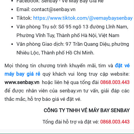
Facebook: Senbay - Vé Máy Bay Giá Rẻ
Email: contact@senbay.vn
Tiktok:
https://www.tiktok.com/@vemaybaysenbay
Văn phòng Trụ sở: Số 95 ngõ 13 đường Lĩnh Nam,
Phường Vĩnh Tuy, Thành phố Hà Nội, Việt Nam
Văn phòng Giao dịch: 97 Trần Quang Diệu, phường
Nhiêu Lộc, Thành phố Hồ Chí Minh.
Mọi thông tin chương trình khuyến mãi, tìm và
đặt vé
máy bay giá rẻ
quý khách vui lòng truy cập website:
www.senbay.vn
hoặc liên hệ qua tổng đài
0868.003.443
để được nhân viên của senbay.vn tư vấn, giải đáp các
thắc mắc, hỗ trợ báo giá vé đặt vé.
CÔNG TY TNHH VÉ MÁY BAY SENBAY
Tổng đài hỗ trợ và đặt vé:
0868.003.443