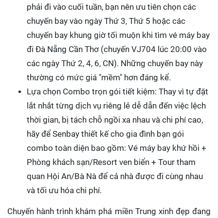
phải đi vào cuối tuần, bạn nên ưu tiên chọn các
chuyến bay vào ngày Thứ 3, Thứ 5 hoặc các
chuyến bay khung giờ tối muộn khi tìm vé máy bay
đi Đà Nẵng Cần Thơ (chuyến VJ704 lúc 20:00 vào
các ngày Thứ 2, 4, 6, CN). Những chuyến bay này
thường có mức giá "mềm" hơn đáng kể.
Lựa chọn Combo trọn gói tiết kiệm: Thay vì tự đặt
lắt nhắt từng dịch vụ riêng lẻ dễ dẫn đến việc lệch
thời gian, bị tách chỗ ngồi xa nhau và chi phí cao,
hãy để Senbay thiết kế cho gia đình bạn gói
combo toàn diện bao gồm: Vé máy bay khứ hồi +
Phòng khách sạn/Resort ven biển + Tour tham
quan Hội An/Bà Nà để cả nhà được đi cùng nhau
và tối ưu hóa chi phí.
Chuyến hành trình khám phá miền Trung xinh đẹp đang