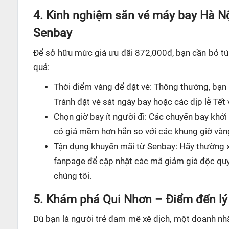
4. Kinh nghiệm săn vé máy bay Hà Nộ
Senbay
Để sở hữu mức giá ưu đãi 872,000đ, bạn cần bỏ túi
quả:
Thời điểm vàng để đặt vé: Thông thường, bạn 
Tránh đặt vé sát ngày bay hoặc các dịp lễ Tết v
Chọn giờ bay ít người đi: Các chuyến bay kh
có giá mềm hơn hẳn so với các khung giờ vàn
Tận dụng khuyến mãi từ Senbay: Hãy thường x
fanpage để cập nhật các mã giảm giá độc quyề
chúng tôi.
5. Khám phá Qui Nhơn – Điểm đến lý
Dù bạn là người trẻ đam mê xê dịch, một doanh nhâ