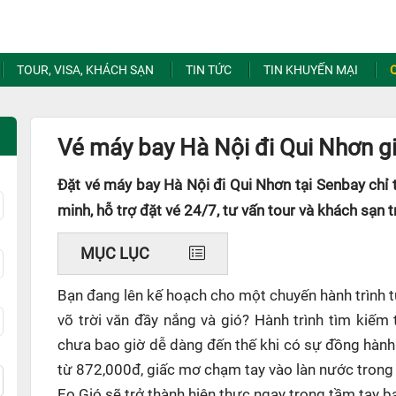
TOUR, VISA, KHÁCH SẠN
TIN TỨC
TIN KHUYẾN MẠI
Vé máy bay Hà Nội đi Qui Nhơn gi
Đặt vé máy bay Hà Nội đi Qui Nhơn tại Senbay chỉ
minh, hỗ trợ đặt vé 24/7, tư vấn tour và khách sạn t
MỤC LỤC
Bạn đang lên kế hoạch cho một chuyến hành trình t
võ trời văn đầy nắng và gió? Hành trình tìm kiế
chưa bao giờ dễ dàng đến thế khi có sự đồng hành
từ 872,000đ, giấc mơ chạm tay vào làn nước trong
Eo Gió sẽ trở thành hiện thực ngay trong tầm tay b