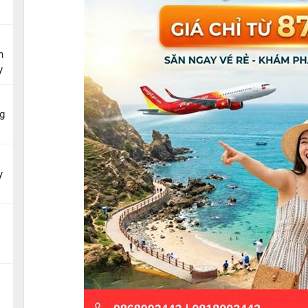
n
y
g
y