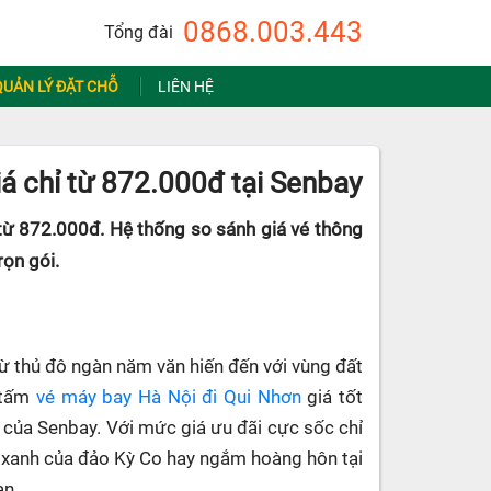
0868.003.443
Tổng đài
QUẢN LÝ ĐẶT CHỖ
LIÊN HỆ
á chỉ từ 872.000đ tại Senbay
 từ 872.000đ. Hệ thống so sánh giá vé thông
rọn gói.
ừ thủ đô ngàn năm văn hiến đến với vùng đất
m tấm
vé máy bay Hà Nội đi Qui Nhơn
giá tốt
 của Senbay. Với mức giá ưu đãi cực sốc chỉ
 xanh của đảo Kỳ Co hay ngắm hoàng hôn tại
ạn.