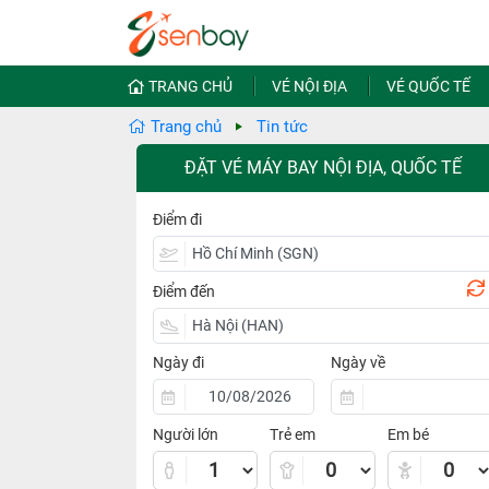
TRANG CHỦ
VÉ NỘI ĐỊA
VÉ QUỐC TẾ
Trang chủ
Tin tức
ĐẶT VÉ MÁY BAY NỘI ĐỊA, QUỐC TẾ
Điểm đi
Điểm đến
Ngày đi
Ngày về
Người lớn
Trẻ em
Em bé