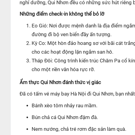
nghỉ dưỡng, Qui Nhơn đều có những sức hút riêng b
Những điểm check-in không thể bỏ lỡ
Eo Gió: Nơi được mệnh danh là địa điểm ngắ
đường đi bộ ven biển đầy ấn tượng.
Kỳ Co: Một hòn đảo hoang sơ với bãi cát trắng
cho các hoạt động lặn ngắm san hô.
Tháp Đôi: Công trình kiến trúc Chăm Pa cổ kí
cho một nền văn hóa rực rỡ.
Ẩm thực Qui Nhơn đánh thức vị giác
Đã có tấm vé máy bay Hà Nội đi Qui Nhơn, bạn nhất
Bánh xèo tôm nhảy rau mầm.
Bún chả cá Qui Nhơn đậm đà.
Nem nướng, chả tré rơm đặc sản làm quà.