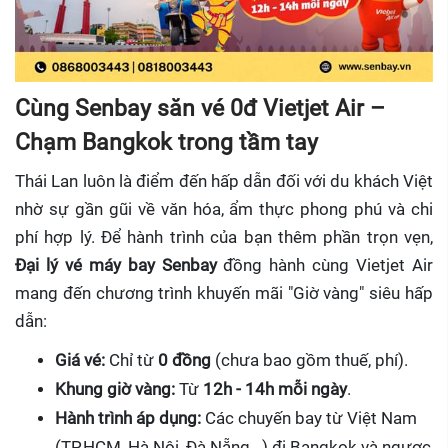
Cùng Senbay săn vé 0đ Vietjet Air –
Chạm Bangkok trong tầm tay
Thái Lan luôn là điểm đến hấp dẫn đối với du khách Việt
nhờ sự gần gũi về văn hóa, ẩm thực phong phú và chi
phí hợp lý. Để hành trình của bạn thêm phần trọn vẹn,
Đại lý vé máy bay Senbay
đồng hành cùng Vietjet Air
mang đến chương trình khuyến mãi "Giờ vàng" siêu hấp
dẫn:
Giá vé:
Chỉ từ
0 đồng
(chưa bao gồm thuế, phí).
Khung giờ vàng:
Từ
12h - 14h mỗi ngày
.
Hành trình áp dụng:
Các chuyến bay từ Việt Nam
(TP.HCM, Hà Nội, Đà Nẵng...) đi Bangkok và ngược