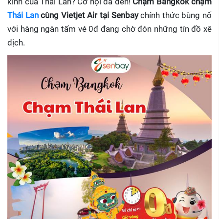
kính của Thái Lan? Cơ hội đã đến!
Chạm Bangkok chạm
Thái Lan
cùng Vietjet Air tại Senbay
chính thức bùng nổ
với hàng ngàn tấm vé 0đ đang chờ đón những tín đồ xê
dịch.