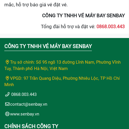
mắc, hỗ trợ báo giá vé đặt vé.
CÔNG TY TNHH VÉ MÁY BAY SENBAY
Tổng đài hỗ trợ và đặt vé:
0868.003.443
CÔNG TY TNHH VÉ MÁY BAY SENBAY
Trụ sở chính: Số 95 ngõ 13 đường Lĩnh Nam, Phường Vĩnh
Tuy, Thành phố Hà Nội, Việt Nam
VPGD: 97 Trần Quang Diệu, Phường Nhiêu Lộc, TP Hồ Chí
Minh
0868.003.443
contact@senbay.vn
www.senbay.vn
CHÍNH SÁCH CÔNG TY