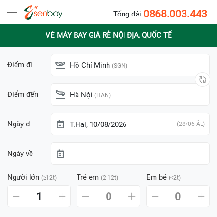
0868.003.443
Tổng đài
VÉ MÁY BAY GIÁ RẺ NỘI ĐỊA, QUỐC TẾ
Điểm đi
Hồ Chí Minh
(SGN)
Điểm đến
Hà Nội
(HAN)
Ngày đi
T.Hai, 10/08/2026
(28/06 ÂL)
Ngày về
Người lớn
Trẻ em
Em bé
(≥12t)
(2-12t)
(<2t)
1
0
0