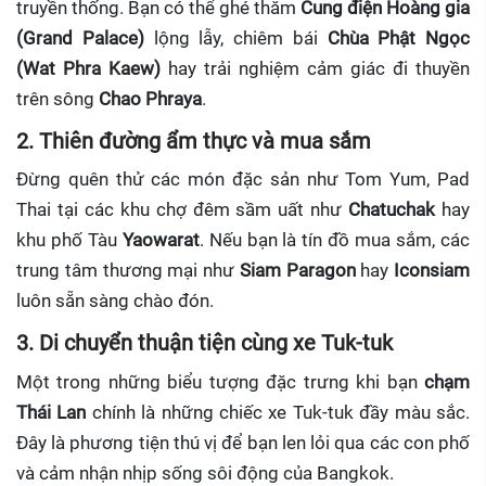
truyền thống. Bạn có thể ghé thăm
Cung điện Hoàng gia
(Grand Palace)
lộng lẫy, chiêm bái
Chùa Phật Ngọc
(Wat Phra Kaew)
hay trải nghiệm cảm giác đi thuyền
trên sông
Chao Phraya
.
2. Thiên đường ẩm thực và mua sắm
Đừng quên thử các món đặc sản như Tom Yum, Pad
Thai tại các khu chợ đêm sầm uất như
Chatuchak
hay
khu phố Tàu
Yaowarat
. Nếu bạn là tín đồ mua sắm, các
trung tâm thương mại như
Siam Paragon
hay
Iconsiam
luôn sẵn sàng chào đón.
3. Di chuyển thuận tiện cùng xe Tuk-tuk
Một trong những biểu tượng đặc trưng khi bạn
chạm
Thái Lan
chính là những chiếc xe Tuk-tuk đầy màu sắc.
Đây là phương tiện thú vị để bạn len lỏi qua các con phố
và cảm nhận nhịp sống sôi động của Bangkok.