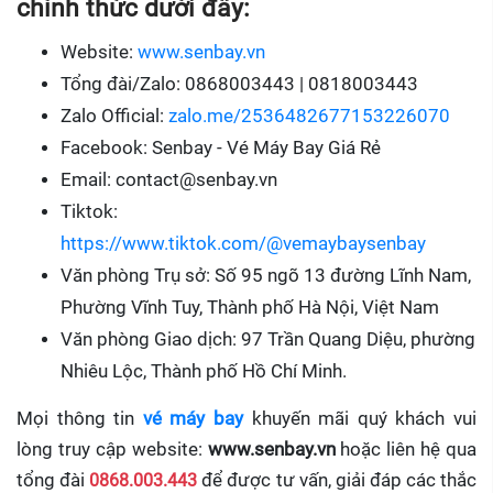
chính thức dưới đây:
Website:
www.senbay.vn
Tổng đài/Zalo: 0868003443 | 0818003443
Zalo Official:
zalo.me/2536482677153226070
Facebook: Senbay - Vé Máy Bay Giá Rẻ
Email: contact@senbay.vn
Tiktok:
https://www.tiktok.com/@vemaybaysenbay
Văn phòng Trụ sở: Số 95 ngõ 13 đường Lĩnh Nam,
Phường Vĩnh Tuy, Thành phố Hà Nội, Việt Nam
Văn phòng Giao dịch: 97 Trần Quang Diệu, phường
Nhiêu Lộc, Thành phố Hồ Chí Minh.
Mọi thông tin
vé máy bay
khuyến mãi quý khách vui
lòng truy cập website:
www.senbay.vn
hoặc liên hệ qua
tổng đài
0868.003.443
để được tư vấn, giải đáp các thắc