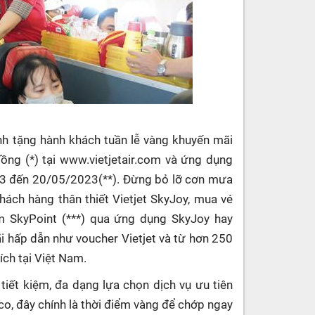
nh tặng hành khách tuần lễ vàng khuyến mãi
ng (*) tại www.vietjetair.com và ứng dụng
20/3 đến 20/05/2023(**). Đừng bỏ lỡ cơn mưa
khách hàng thân thiết Vietjet SkyJoy, mua vé
ểm SkyPoint (***) qua ứng dụng SkyJoy hay
ãi hấp dẫn như voucher Vietjet và từ hơn 250
ích tại Việt Nam.
 tiết kiệm, đa dạng lựa chọn dịch vụ ưu tiên
co, đây chính là thời điểm vàng để chớp ngay