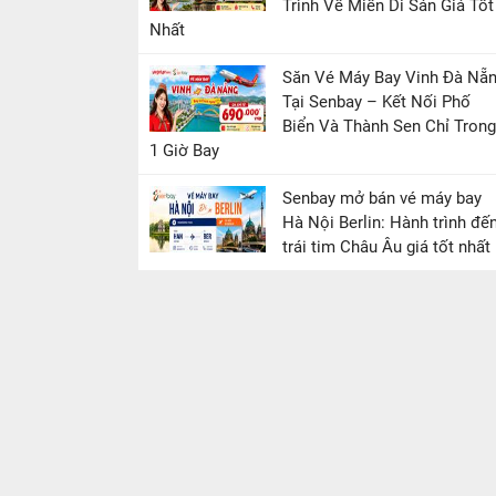
Trình Về Miền Di Sản Giá Tốt
Nhất
Săn Vé Máy Bay Vinh Đà Nẵ
Tại Senbay – Kết Nối Phố
Biển Và Thành Sen Chỉ Trong
1 Giờ Bay
Senbay mở bán vé máy bay
Hà Nội Berlin: Hành trình đế
trái tim Châu Âu giá tốt nhất