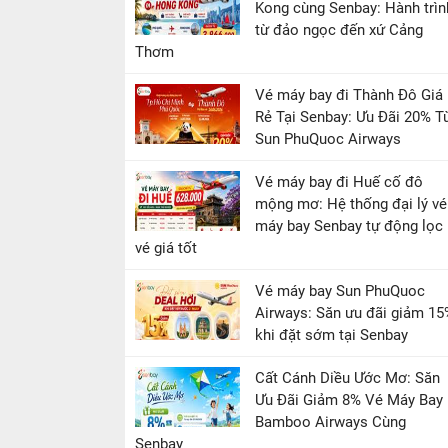
Kong cùng Senbay: Hành trìn
từ đảo ngọc đến xứ Cảng
Thơm
Vé máy bay đi Thành Đô Giá
Rẻ Tại Senbay: Ưu Đãi 20% T
Sun PhuQuoc Airways
Vé máy bay đi Huế cố đô
mộng mơ: Hệ thống đại lý vé
máy bay Senbay tự động lọc
vé giá tốt
Vé máy bay Sun PhuQuoc
Airways: Săn ưu đãi giảm 15
khi đặt sớm tại Senbay
Cất Cánh Diều Ước Mơ: Săn
Ưu Đãi Giảm 8% Vé Máy Bay
Bamboo Airways Cùng
Senbay