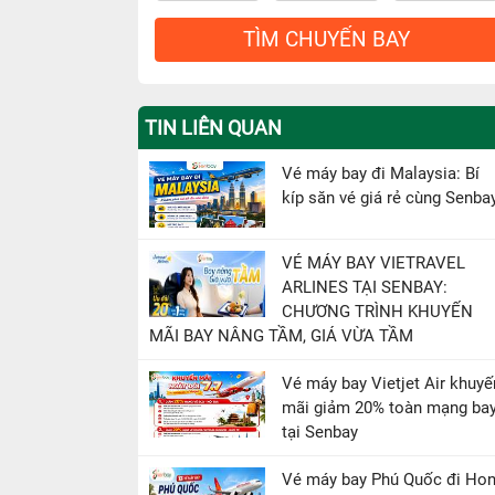
TÌM CHUYẾN BAY
TIN LIÊN QUAN
Vé máy bay đi Malaysia: Bí
kíp săn vé giá rẻ cùng Senba
VÉ MÁY BAY VIETRAVEL
ARLINES TẠI SENBAY:
CHƯƠNG TRÌNH KHUYẾN
MÃI BAY NÂNG TẦM, GIÁ VỪA TẦM
Vé máy bay Vietjet Air khuyế
mãi giảm 20% toàn mạng ba
tại Senbay
Vé máy bay Phú Quốc đi Ho