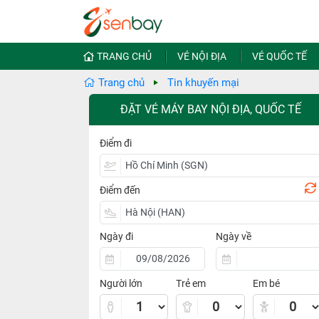
TRANG CHỦ
VÉ NỘI ĐỊA
VÉ QUỐC TẾ
Trang chủ
Tin khuyến mại
ĐẶT VÉ MÁY BAY NỘI ĐỊA, QUỐC TẾ
Điểm đi
Điểm đến
Ngày đi
Ngày về
Người lớn
Trẻ em
Em bé