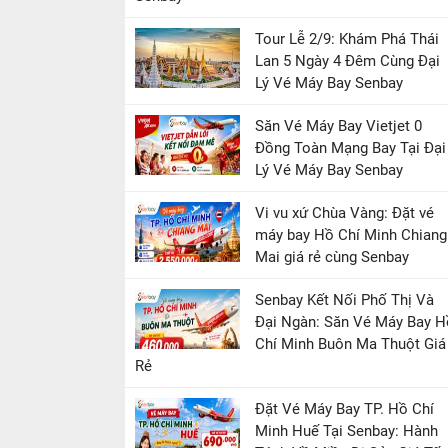
Tour Lễ 2/9: Khám Phá Thái
Lan 5 Ngày 4 Đêm Cùng Đại
Lý Vé Máy Bay Senbay
Săn Vé Máy Bay Vietjet 0
Đồng Toàn Mạng Bay Tại Đại
Lý Vé Máy Bay Senbay
Vi vu xứ Chùa Vàng: Đặt vé
máy bay Hồ Chí Minh Chiang
Mai giá rẻ cùng Senbay
Senbay Kết Nối Phố Thị Và
Đại Ngàn: Săn Vé Máy Bay H
Chí Minh Buôn Ma Thuột Giá
Rẻ
Đặt Vé Máy Bay TP. Hồ Chí
Minh Huế Tại Senbay: Hành