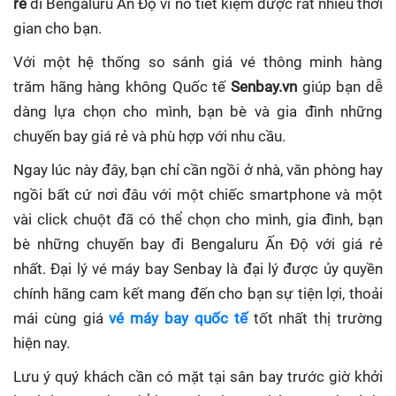
rẻ
đi Bengaluru Ấn Độ
vì nó tiết kiệm được rất nhiều thời
gian cho bạn.
Với một hệ thống so sánh giá vé thông minh hàng
trăm hãng hàng không Quốc tế
Senbay.vn
giúp
bạn dễ
dàng lựa chọn cho mình, bạn bè và gia đình những
chuyến bay giá rẻ và phù hợp với nhu cầu.
Ngay lúc này đây, bạn chỉ cần ngồi ở nhà, văn phòng hay
ngồi bất cứ nơi đâu với một chiếc smartphone và một
vài click chuột đã có thể chọn cho mình, gia đình, bạn
bè những chuyến bay đi Bengaluru Ấn Độ với giá rẻ
nhất. Đại lý vé máy bay Senbay
là đại lý được ủy quyền
chính hãng cam kết mang đến cho bạn sự tiện lợi, thoải
mái cùng giá
vé máy bay quốc tế
tốt nhất thị trường
hiện nay.
Lưu ý quý khách cần có mặt tại sân bay trước giờ khởi