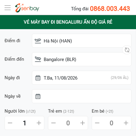
0868.003.443
Tổng đài
VÉ MÁY BAY ĐI BENGALURU ẤN ĐỘ GIÁ RẺ
Điểm đi
Hà Nội (HAN)
Điểm đến
Bangalore (BLR)
Ngày đi
T.Ba, 11/08/2026
(29/06 ÂL)
Ngày về
Người lớn
Trẻ em
Em bé
(≥12t)
(2-12t)
(<2t)
1
0
0