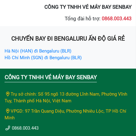
CÔNG TY TNHH VÉ MÁY BAY SENBAY
Tổng đài hỗ trợ:
0868.003.443
CHUYẾN BAY ĐI BENGALURU ẤN ĐỘ GIÁ RẺ
Hà Nội (HAN) đi Bengaluru (BLR)
Hồ Chí Minh (SGN) đi Bengaluru (BLR)
CÔNG TY TNHH VÉ MÁY BAY SENBAY
Trụ sở chính: Số 95 ngõ 13 đường Lĩnh Nam, Phường Vĩnh
Tuy, Thành phố Hà Nội, Việt Nam
VPGD: 97 Trần Quang Diệu, Phường Nhiêu Lộc, TP Hồ Chí
Minh
0868.003.443