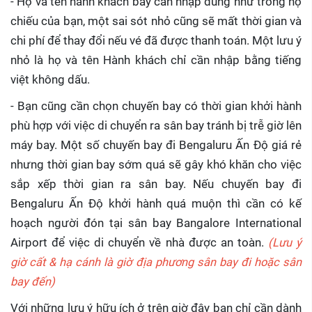
- Họ và tên hành khách bay cần nhập đúng như trong hộ
chiếu của bạn, một sai sót nhỏ cũng sẽ mất thời gian và
chi phí để thay đổi nếu vé đã được thanh toán. Một lưu ý
nhỏ là họ và tên Hành khách chỉ cần nhập bằng tiếng
việt không dấu.
- Bạn cũng cần chọn chuyến bay có thời gian khởi hành
phù hợp với việc di chuyển ra sân bay tránh bị trễ giờ lên
máy bay. Một số chuyến bay đi Bengaluru Ấn Độ giá rẻ
nhưng thời gian bay sớm quá sẽ gây khó khăn cho việc
sắp xếp thời gian ra sân bay. Nếu chuyến bay đi
Bengaluru Ấn Độ khởi hành quá muộn thì cần có kế
hoạch người đón tại sân bay Bangalore International
Airport để việc di chuyển về nhà được an toàn.
(Lưu ý
giờ cất & hạ cánh là giờ địa phương sân bay đi hoặc sân
bay đến)
Với những lưu ý hữu ích ở trên giờ đây bạn chỉ cần dành