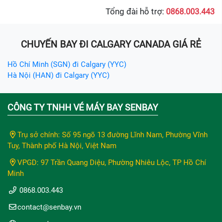
Tổng đài hỗ trợ:
0868.003.443
CHUYẾN BAY ĐI CALGARY CANADA GIÁ RẺ
Hồ Chí Minh (SGN) đi Calgary (YYC)
Hà Nội (HAN) đi Calgary (YYC)
CÔNG TY TNHH VÉ MÁY BAY SENBAY
Trụ sở chính: Số 95 ngõ 13 đường Lĩnh Nam, Phường Vĩnh
Tuy, Thành phố Hà Nội, Việt Nam
VPGD: 97 Trần Quang Diệu, Phường Nhiêu Lộc, TP Hồ Chí
Minh
0868.003.443
contact@senbay.vn