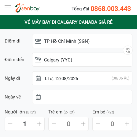
0868.003.443
Tổng đài
VÉ MÁY BAY ĐI CALGARY CANADA GIÁ RẺ
Điểm đi
TP Hồ Chí Minh (SGN)
Điểm đến
Calgary (YYC)
Ngày đi
T.Tư, 12/08/2026
(30/06 ÂL)
Ngày về
Người lớn
Trẻ em
Em bé
(≥12t)
(2-12t)
(<2t)
1
0
0