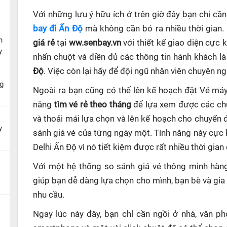
Với những lưu ý hữu ích ở trên giờ đây bạn chỉ c
bay đi Ấn Độ
mà không cần bỏ ra nhiều thời gian.
n
giá rẻ
tại
ww.senbay.vn
với thiết kế giao diện cực 
y
nhấn chuột và điền đủ các thông tin hành khách là
Độ
. Việc còn lại hãy để đội ngũ nhân viên chuyên ng
g
Ngoài ra bạn cũng có thể lên kế hoạch đặt Vé máy
năng
tìm vé rẻ theo tháng
để lựa xem được các chu
và thoải mái lựa chọn và lên kế hoạch cho chuyến 
y
sánh giá vé của từng ngày một. Tính năng này cực
Delhi Ấn Độ
vì nó tiết kiệm được rất nhiều thời gian
Với một hệ thống so sánh giá vé thông minh hà
giúp
bạn dễ dàng lựa chọn cho mình, bạn bè và gia
nhu cầu.
Ngay lúc này đây, bạn chỉ cần ngồi ở nhà, văn p