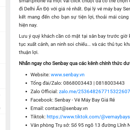
smartphone và một vài click chuột đã có thể chọn 
đi Delhi Ấn Độ với giá rẻ nhất. Đại lý vé máy bay S
kết mang đến cho bạn sự tiện lợi, thoải mái cùng
hiện nay.
Lưu ý quý khách cần có mặt tại sân bay trước giờ 
tục xuất cảnh, an ninh soi chiếu... và các thủ tục
thuận lợi.
Nhắn ngay cho Senbay qua các kênh chính thức dướ
Website:
www.senbay.vn
Tổng đài/Zalo: 0868003443 | 0818003443
Zalo Official:
zalo.me/25364826771532260
c
Facebook: Senbay - Vé Máy Bay Giá Rẻ
n
Email: contact@senbay.vn
Tiktok:
https://www.tiktok.com/@vemaybay
Văn phòng Trụ sở: Số 95 ngõ 13 đường Lĩnh 