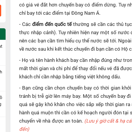
có giá vé đắt hơn chuyến bay có điểm dừng. Tuy n
chỉ bay tới các điểm tại Đông Nam Á.
- Các
điểm đến quốc tế
thường sẽ cần các thủ tục
thực nhập cảnh). Tuy nhiên hiện nay một số nước 
nên các bạn cần tìm hiểu cụ thể nước sẽ tới. Ngoài
ạt
về nước sau khi kết thúc chuyến đi bạn cần có Hộ ch
- Họ và tên hành khách bay cần nhập đúng như tron
mất thời gian và chi phí để thay đổi nếu vé đã đượ
h
khách chỉ cần nhập bằng tiếng việt không dấu.
- Bạn cũng cần chọn chuyến bay có thời gian khởi
tránh bị trễ giờ lên máy bay. Một số chuyến bay đ
Hồ
g
quá sẽ gây khó khăn cho việc sắp xếp thời gian ra
hành quá muộn thì cần có kế hoạch người đón tại sâ
chuyển về nhà được an toàn.
(Lưu ý giờ cất & hạ c
đến)