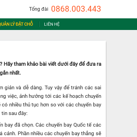
0868.003.443
Tổng đài
QUẢN LÝ ĐẶT CHỖ
LIÊN HỆ
? Hãy tham khảo bài viết dưới đây để đưa ra
ngắn nhất.
n giản và dễ dàng. Tuy vậy để tránh các sai
công việc, ảnh hưởng tới các kế hoạch chuyến
ẽ có nhiều thủ tục hơn so với các chuyến bay
 tin sau đây:
uyến bay đã chọn. Các chuyến bay Quốc tế các
uá cảnh. Phần nhiều các chuyến bay thẳng sẽ