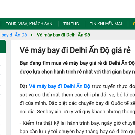
TOUR, VISA, KHÁCH SẠN
TIN TỨC
TIN KHUYẾN MẠI
 bay đi Ấn Độ
Vé máy bay đi Delhi Ấn Độ
Vé máy bay đi Delhi Ấn Độ giá rẻ
Bạn đang tìm mua vé máy bay giá rẻ đi Delhi Ấn Độ
được lựa chọn hành trình rẻ nhất với thời gian bay 
Đặt
Vé máy bay đi Delhi Ấn Độ
trực tuyến thực đơ
sót và có thể mất thêm các chi phí đổi vé, bỏ lỡ 
đi của mình. Đặc biệt các chuyến bay đi Quốc tế s
nội địa. Senbay xin lưu ý với quý khách những thông
- Kiểm tra thật kỹ lại hành trình bay, ngày giờ ch
bạn cần lưu ý tới chuyên bay thẳng hay có điểm q