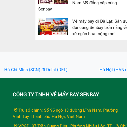
Nam Mỹ đẳng cấp cùng
Senbay
Vé máy bay đi Đà Lạt: Săn ư
đãi cùng Senbay trốn nắng v
xứ ngàn hoa mộng mơ
Hồ Chí Minh (SGN) đi Delhi (DEL)
Hà Nội (HAN) 
CÔNG TY TNHH VÉ MÁY BAY SENBAY
Trụ sở chính: Số 95 ngõ 13 đường Lĩnh Nam, Phường
Vĩnh Tuy, Thành phố Hà Nội, Việt Nam
VPGD: 97 Trần Quang Diệu, Phường Nhiêu Lộc, TP Hồ Chí