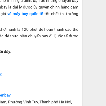
cho mình, gia đình, bạn bè những chuyến bay
enbay
là đại lý được ủy quyền chính hãng cam
 giá
vé máy bay quốc tế
tốt nhất thị trường
khởi hành là 120 phút để hoàn thành các thủ
 khác để thực hiện chuyến bay đi Quốc tế được
i đây:
70
senbay
Nam, Phường Vĩnh Tuy, Thành phố Hà Nội,