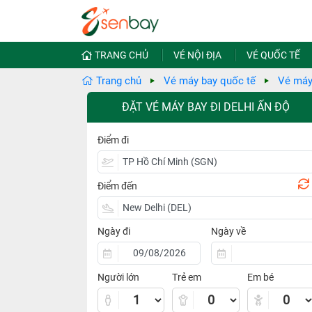
TRANG CHỦ
VÉ NỘI ĐỊA
VÉ QUỐC TẾ
Trang chủ
Vé máy bay quốc tế
Vé máy
ĐẶT VÉ MÁY BAY ĐI DELHI ẤN ĐỘ
Điểm đi
Điểm đến
Ngày đi
Ngày về
Người lớn
Trẻ em
Em bé