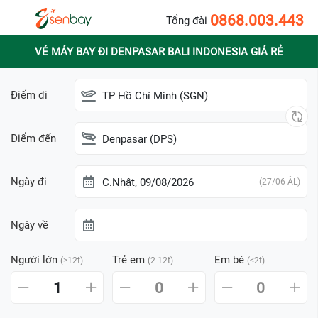
0868.003.443
Tổng đài
VÉ MÁY BAY ĐI DENPASAR BALI INDONESIA GIÁ RẺ
Điểm đi
TP Hồ Chí Minh (SGN)
Điểm đến
Denpasar (DPS)
Ngày đi
C.Nhật, 09/08/2026
(27/06 ÂL)
Ngày về
Người lớn
Trẻ em
Em bé
(≥12t)
(2-12t)
(<2t)
1
0
0