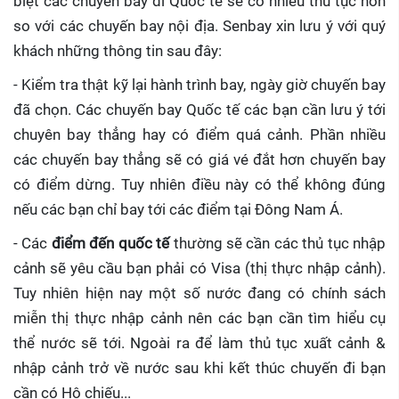
biệt các chuyến bay đi Quốc tế sẽ có nhiều thủ tục hơn
so với các chuyến bay nội địa. Senbay xin lưu ý với quý
khách những thông tin sau đây:
- Kiểm tra thật kỹ lại hành trình bay, ngày giờ chuyến bay
đã chọn. Các chuyến bay Quốc tế các bạn cần lưu ý tới
chuyên bay thẳng hay có điểm quá cảnh. Phần nhiều
các chuyến bay thẳng sẽ có giá vé đắt hơn chuyến bay
có điểm dừng. Tuy nhiên điều này có thể không đúng
nếu các bạn chỉ bay tới các điểm tại Đông Nam Á.
- Các
điểm đến quốc tế
thường sẽ cần các thủ tục nhập
cảnh sẽ yêu cầu bạn phải có Visa (thị thực nhập cảnh).
Tuy nhiên hiện nay một số nước đang có chính sách
miễn thị thực nhập cảnh nên các bạn cần tìm hiểu cụ
thể nước sẽ tới. Ngoài ra để làm thủ tục xuất cảnh &
nhập cảnh trở về nước sau khi kết thúc chuyến đi bạn
cần có Hộ chiếu...