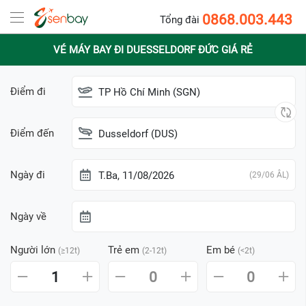
0868.003.443
Tổng đài
VÉ MÁY BAY ĐI DUESSELDORF ĐỨC GIÁ RẺ
Điểm đi
TP Hồ Chí Minh (SGN)
Điểm đến
Dusseldorf (DUS)
Ngày đi
T.Ba, 11/08/2026
(29/06 ÂL)
Ngày về
Người lớn
Trẻ em
Em bé
(≥12t)
(2-12t)
(<2t)
1
0
0