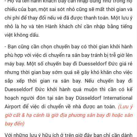
- Họ và tên hành khách bay cần nhập đúng như trong hộ
chiếu của bạn, một sai sót nhỏ cũng sẽ mất thời gian và
chi phí để thay đổi nếu vé đã được thanh toán. Một lưu ý
nhỏ là họ và tên Hành khách chỉ cần nhập bằng tiếng
việt không dấu.
- Bạn cũng cần chọn chuyến bay có thời gian khởi hành
phù hợp với việc di chuyển ra sân bay tránh bị trễ giờ lên
máy bay. Một số chuyến bay đi Duesseldorf Đức giá rẻ
nhưng thời gian bay sớm quá sẽ gây khó khăn cho việc
sắp xếp thời gian ra sân bay. Nếu chuyến bay đi
Duesseldorf Đức khởi hành quá muộn thì cần có kế
hoạch người đón tại sân bay Düsseldorf International
Airport để việc di chuyển về nhà được an toàn.
(Lưu ý
giờ cất & hạ cánh là giờ địa phương sân bay đi hoặc sân
bay đến)
Với những lưu ý hữu ích ở trên giờ đây bạn chỉ cần dành