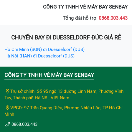
CÔNG TY TNHH VÉ MÁY BAY SENBAY
Tổng đài hỗ trợ:
0868.003.443
CHUYẾN BAY ĐI DUESSELDORF ĐỨC GIÁ RẺ
Hồ Chí Minh (SGN) đi Duesseldorf (DUS)
Hà Nội (HAN) đi Duesseldorf (DUS)
CÔNG TY TNHH VÉ MÁY BAY SENBAY
Trụ sở chính: Số 95 ngõ 13 đường Lĩnh Nam, Phường Vĩnh
Tuy, Thành phố Hà Nội, Việt Nam
VPGD: 97 Trần Quang Diệu, Phường Nhiêu Lộc, TP Hồ Chí
Minh
0868.003.443