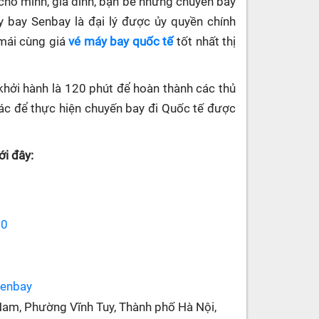
cho mình, gia đình, bạn bè những chuyến bay
áy bay Senbay
là đại lý được ủy quyền chính
 mái cùng giá
vé máy bay quốc tế
tốt nhất thị
khởi hành là 120 phút để hoàn thành các thủ
 khác để thực hiện chuyến bay đi Quốc tế được
i đây:
70
senbay
Nam, Phường Vĩnh Tuy, Thành phố Hà Nội,