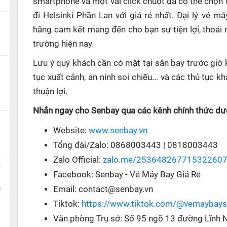
smartphone và một vài click chuột đã có thể chọn 
đi Helsinki Phần Lan với giá rẻ nhất. Đại lý vé m
hãng cam kết mang đến cho bạn sự tiện lợi, thoải
trường hiện nay.
Lưu ý quý khách cần có mặt tại sân bay trước giờ 
tục xuất cảnh, an ninh soi chiếu... và các thủ tục
thuận lợi.
Nhắn ngay cho Senbay qua các kênh chính thức dướ
Website:
www.senbay.vn
Tổng đài/Zalo: 0868003443 | 0818003443
Zalo Official:
zalo.me/25364826771532260
c
Facebook: Senbay - Vé Máy Bay Giá Rẻ
n
Email: contact@senbay.vn
Tiktok:
https://www.tiktok.com/@vemaybay
Văn phòng Trụ sở: Số 95 ngõ 13 đường Lĩnh 