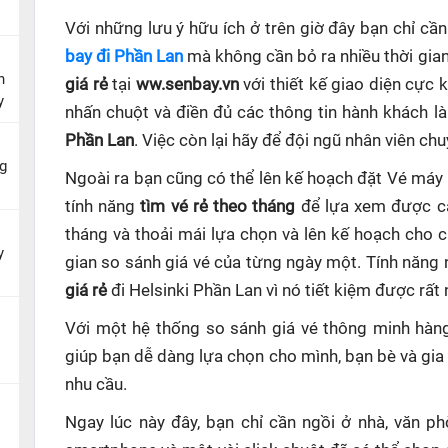
Với những lưu ý hữu ích ở trên giờ đây bạn chỉ c
bay đi Phần Lan
mà không cần bỏ ra nhiều thời gian
n
giá rẻ
tại
ww.senbay.vn
với thiết kế giao diện cực 
y
nhấn chuột và điền đủ các thông tin hành khách l
Phần Lan
. Việc còn lại hãy để đội ngũ nhân viên ch
g
Ngoài ra bạn cũng có thể lên kế hoạch đặt Vé máy
tính năng
tìm vé rẻ theo tháng
để lựa xem được cá
tháng và thoải mái lựa chọn và lên kế hoạch cho 
y
gian so sánh giá vé của từng ngày một. Tính năng
giá rẻ
đi Helsinki Phần Lan
vì nó tiết kiệm được rất 
Với một hệ thống so sánh giá vé thông minh hà
giúp
bạn dễ dàng lựa chọn cho mình, bạn bè và gia
nhu cầu.
Ngay lúc này đây, bạn chỉ cần ngồi ở nhà, văn p