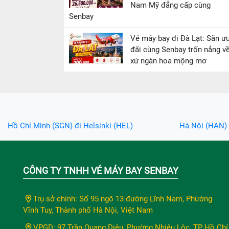
Nam Mỹ đẳng cấp cùng
Senbay
Vé máy bay đi Đà Lạt: Săn ư
đãi cùng Senbay trốn nắng v
xứ ngàn hoa mộng mơ
Hồ Chí Minh (SGN) đi Helsinki (HEL)
Hà Nội (HAN) 
CÔNG TY TNHH VÉ MÁY BAY SENBAY
Trụ sở chính: Số 95 ngõ 13 đường Lĩnh Nam, Phường
Vĩnh Tuy, Thành phố Hà Nội, Việt Nam
VPGD: 97 Trần Quang Diệu, Phường Nhiêu Lộc, TP Hồ Chí