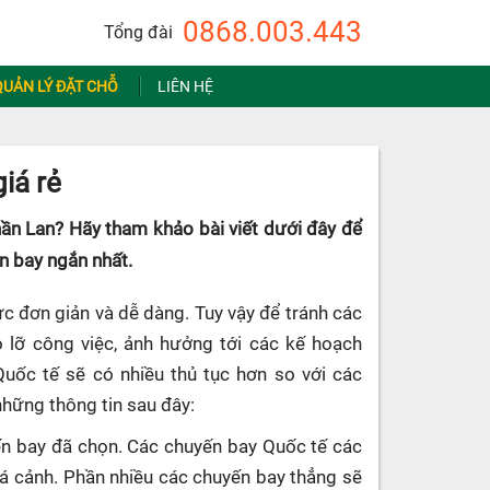
0868.003.443
Tổng đài
QUẢN LÝ ĐẶT CHỖ
LIÊN HỆ
iá rẻ
hần Lan? Hãy tham khảo bài viết dưới đây để
an bay ngắn nhất.
c đơn giản và dễ dàng. Tuy vậy để tránh các
ỏ lỡ công việc, ảnh hưởng tới các kế hoạch
Quốc tế sẽ có nhiều thủ tục hơn so với các
những thông tin sau đây:
uyến bay đã chọn. Các chuyến bay Quốc tế các
uá cảnh. Phần nhiều các chuyến bay thẳng sẽ