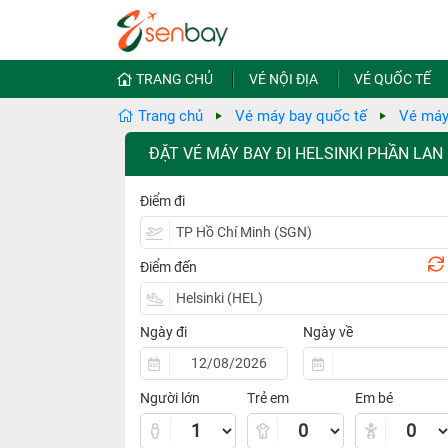
TRANG CHỦ
VÉ NỘI ĐỊA
VÉ QUỐC TẾ
Trang chủ
Vé máy bay quốc tế
Vé máy
ĐẶT VÉ MÁY BAY ĐI HELSINKI PHẦN LAN
Điểm đi
Điểm đến
Ngày đi
Ngày về
Người lớn
Trẻ em
Em bé