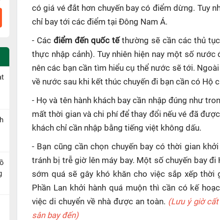
có giá vé đắt hơn chuyến bay có điểm dừng. Tuy n
chỉ bay tới các điểm tại Đông Nam Á.
- Các
điểm đến quốc tế
thường sẽ cần các thủ tục
thực nhập cảnh). Tuy nhiên hiện nay một số nước 
nên các bạn cần tìm hiểu cụ thể nước sẽ tới. Ngoài
ạt
về nước sau khi kết thúc chuyến đi bạn cần có Hộ ch
- Họ và tên hành khách bay cần nhập đúng như tron
mất thời gian và chi phí để thay đổi nếu vé đã đượ
h
khách chỉ cần nhập bằng tiếng việt không dấu.
- Bạn cũng cần chọn chuyến bay có thời gian khởi
tránh bị trễ giờ lên máy bay. Một số chuyến bay đi
Hồ
g
sớm quá sẽ gây khó khăn cho việc sắp xếp thời g
Phần Lan khởi hành quá muộn thì cần có kế hoạch
việc di chuyển về nhà được an toàn.
(Lưu ý giờ cất
sân bay đến)