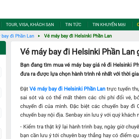
TOUR, VISA, KHÁCH SẠN
TIN TỨC
TIN KHUYẾN MẠI
 bay đi Phần Lan
Vé máy bay đi Helsinki Phần Lan
Vé máy bay đi Helsinki Phần Lan g
Bạn đang tìm mua vé máy bay giá rẻ đi Helsinki P
đưa ra được lựa chọn hành trình rẻ nhất với thời gi
Đặt
Vé máy bay đi Helsinki Phần Lan
trực tuyến thự
sai sót và có thể mất thêm các chi phí đổi vé, b
chuyến đi của mình. Đặc biệt các chuyến bay đi 
chuyến bay nội địa. Senbay xin lưu ý với quý khách 
- Kiểm tra thật kỹ lại hành trình bay, ngày giờ ch
bạn cần lưu ý tới chuyên bay thẳng hay có điểm q