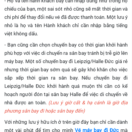
- Họ và tên hành khách bay cần nhập đúng như trong hộ
chiếu của bạn, một sai sót nhỏ cũng sẽ mất thời gian và
chi phí để thay đổi nếu vé đã được thanh toán. Một lưu ý
nhỏ là họ và tên Hành khách chỉ cần nhập bằng tiếng
việt không dấu.
- Bạn cũng cần chọn chuyến bay có thời gian khởi hành
phù hợp với việc di chuyển ra sân bay tránh bị trễ giờ lên
máy bay. Một số chuyến bay đi Leipzig/Halle Đức giá rẻ
nhưng thời gian bay sớm quá sẽ gây khó khăn cho việc
sắp xếp thời gian ra sân bay. Nếu chuyến bay đi
Leipzig/Halle Đức khởi hành quá muộn thì cần có kế
hoạch người đón tại sân bay Halle để việc di chuyển về
nhà được an toàn.
(Lưu ý giờ cất & hạ cánh là giờ địa
phương sân bay đi hoặc sân bay đến)
Với những lưu ý hữu ích ở trên giờ đây bạn chỉ cần dành
một vài phút để tìm cho mình
Vé máy bay đi Đức
mà