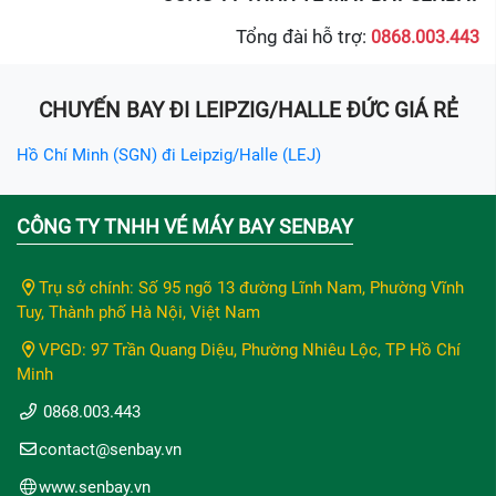
Tổng đài hỗ trợ:
0868.003.443
CHUYẾN BAY ĐI LEIPZIG/HALLE ĐỨC GIÁ RẺ
Hồ Chí Minh (SGN) đi Leipzig/Halle (LEJ)
CÔNG TY TNHH VÉ MÁY BAY SENBAY
Trụ sở chính: Số 95 ngõ 13 đường Lĩnh Nam, Phường Vĩnh
Tuy, Thành phố Hà Nội, Việt Nam
VPGD: 97 Trần Quang Diệu, Phường Nhiêu Lộc, TP Hồ Chí
Minh
0868.003.443
contact@senbay.vn
www.senbay.vn