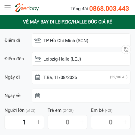
0868.003.443
Tổng đài
VÉ MÁY BAY ĐI LEIPZIG/HALLE ĐỨC GIÁ RẺ
Điểm đi
TP Hồ Chí Minh (SGN)
Điểm đến
Leipzig-Halle (LEJ)
Ngày đi
T.Ba, 11/08/2026
(29/06 ÂL)
Ngày về
Người lớn
Trẻ em
Em bé
(≥12t)
(2-12t)
(<2t)
1
0
0