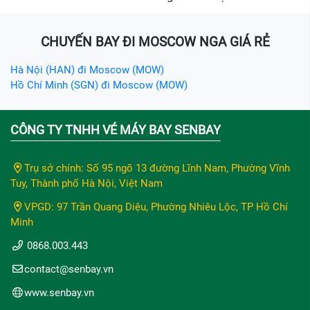
CHUYẾN BAY ĐI MOSCOW NGA GIÁ RẺ
Hà Nội (HAN) đi Moscow (MOW)
Hồ Chí Minh (SGN) đi Moscow (MOW)
CÔNG TY TNHH VÉ MÁY BAY SENBAY
Trụ sở chính: Số 95 ngõ 13 đường Lĩnh Nam, Phường Vĩnh
Tuy, Thành phố Hà Nội, Việt Nam
VPGD: 97 Trần Quang Diệu, Phường Nhiêu Lộc, TP Hồ Chí
Minh
0868.003.443
contact@senbay.vn
www.senbay.vn