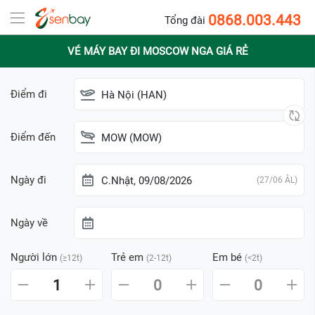
0868.003.443
Tổng đài
VÉ MÁY BAY ĐI MOSCOW NGA GIÁ RẺ
Điểm đi
Hà Nội (HAN)
Điểm đến
MOW (MOW)
Ngày đi
C.Nhật, 09/08/2026
(27/06 ÂL)
Ngày về
Người lớn
Trẻ em
Em bé
(≥12t)
(2-12t)
(<2t)
1
0
0