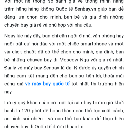
Với một hệ thống so sánh giá vé thông minh hàng
trăm hãng hàng không Quốc tế
Senbay.vn
giúp
bạn dễ
dàng lựa chọn cho mình, bạn bè và gia đình những
chuyến bay giá rẻ và phù hợp với nhu cầu.
Ngay lúc này đây, bạn chỉ cần ngồi ở nhà, văn phòng hay
ngồi bất cứ nơi đâu với một chiếc smartphone và một
vài click chuột đã có thể chọn cho mình, gia đình, bạn
bè những chuyến bay đi Moscow Nga với giá rẻ nhất.
Đại lý vé máy bay Senbay
là đại lý được ủy quyền chính
hãng cam kết mang đến cho bạn sự tiện lợi, thoải mái
cùng giá
vé máy bay quốc tế
tốt nhất thị trường hiện
nay.
Lưu ý quý khách cần có mặt tại sân bay trước giờ khởi
hành là 120 phút để hoàn thành các thủ tục xuất cảnh,
an ninh soi chiếu... và các thủ tục khác để thực hiện
chuyến bay đi Quốc tế được thuận lợi.