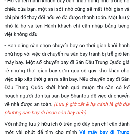
- Họ và tên hành khách bay cần nhập đúng như trong hộ
chiếu của bạn, một sai sót nhỏ cũng sẽ mất thời gian và
chi phí để thay đổi nếu vé đã được thanh toán. Một lưu ý
nhỏ là họ và tên Hành khách chỉ cần nhập bằng tiếng
việt không dấu.
- Bạn cũng cần chọn chuyến bay có thời gian khởi hành
phù hợp với việc di chuyển ra sân bay tránh bị trễ giờ lên
máy bay. Một số chuyến bay đi Sán Đầu Trung Quốc giá
rẻ nhưng thời gian bay sớm quá sẽ gây khó khăn cho
việc sắp xếp thời gian ra sân bay. Nếu chuyến bay đi Sán
Đầu Trung Quốc khởi hành quá muộn thì cần có kế
hoạch người đón tại sân bay Shantou để việc di chuyển
về nhà được an toàn.
(Lưu ý giờ cất & hạ cánh là giờ địa
phương sân bay đi hoặc sân bay đến)
Với những lưu ý hữu ích ở trên giờ đây bạn chỉ cần dành
một vài phút để tìm cho mình
Vé máy bay đi Trung