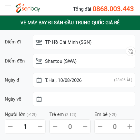
0868.003.443
Tổng đài
VÉ MÁY BAY ĐI SÁN ĐẦU TRUNG QUỐC GIÁ RẺ
Điểm đi
TP Hồ Chí Minh (SGN)
Điểm đến
Shantou (SWA)
Ngày đi
T.Hai, 10/08/2026
(28/06 ÂL)
Ngày về
Người lớn
Trẻ em
Em bé
(≥12t)
(2-12t)
(<2t)
1
0
0