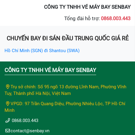
CÔNG TY TNHH VÉ MÁY BAY SENBAY
Tổng đài hỗ trợ:
0868.003.443
CHUYẾN BAY ĐI SÁN ĐẦU TRUNG QUỐC GIÁ RẺ
Hồ Chí Minh (SGN) đi Shantou (SWA)
CÔNG TY TNHH VÉ MÁY BAY SENBAY
Trụ sở chính: Số 95 ngõ 13 đường Lĩnh Nam, Phường Vĩnh
Tuy, Thành phố Hà Nội, Việt Nam
VPGD: 97 Trần Quang Diệu, Phường Nhiêu Lộc, TP Hồ Chí
Minh
0868.003.443
contact@senbay.vn