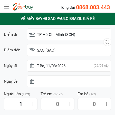
0868.003.443
Tổng đài
VÉ MÁY BAY ĐI SAO PAULO BRAZIL GIÁ RẺ
Điểm đi
TP Hồ Chí Minh (SGN)
Điểm đến
SAO (SAO)
Ngày đi
T.Ba, 11/08/2026
(29/06 ÂL)
Ngày về
Người lớn
Trẻ em
Em bé
(≥12t)
(2-12t)
(<2t)
1
0
0