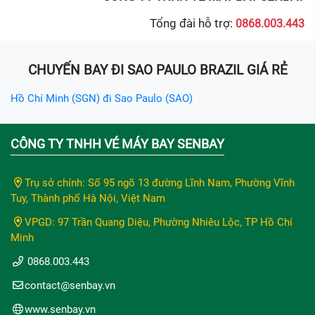
Tổng đài hỗ trợ:
0868.003.443
CHUYẾN BAY ĐI SAO PAULO BRAZIL GIÁ RẺ
Hồ Chí Minh (SGN) đi Sao Paulo (SAO)
CÔNG TY TNHH VÉ MÁY BAY SENBAY
Trụ sở chính: Số 95 ngõ 13 đường Lĩnh Nam, Phường Vĩnh
Tuy, Thành phố Hà Nội, Việt Nam
VPGD: 97 Trần Quang Diệu, Phường Nhiêu Lộc, TP Hồ Chí
Minh
0868.003.443
contact@senbay.vn
www.senbay.vn