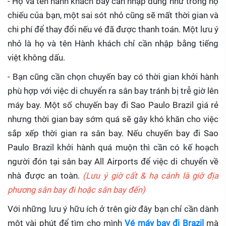
- Họ và tên hành khách bay cần nhập đúng như trong hộ
chiếu của bạn, một sai sót nhỏ cũng sẽ mất thời gian và
chi phí để thay đổi nếu vé đã được thanh toán. Một lưu ý
nhỏ là họ và tên Hành khách chỉ cần nhập bằng tiếng
việt không dấu.
- Bạn cũng cần chọn chuyến bay có thời gian khởi hành
phù hợp với việc di chuyển ra sân bay tránh bị trễ giờ lên
máy bay. Một số chuyến bay đi Sao Paulo Brazil giá rẻ
nhưng thời gian bay sớm quá sẽ gây khó khăn cho việc
sắp xếp thời gian ra sân bay. Nếu chuyến bay đi Sao
Paulo Brazil khởi hành quá muộn thì cần có kế hoạch
người đón tại sân bay All Airports để việc di chuyển về
nhà được an toàn.
(Lưu ý giờ cất & hạ cánh là giờ địa
phương sân bay đi hoặc sân bay đến)
Với những lưu ý hữu ích ở trên giờ đây bạn chỉ cần dành
một vài phút để tìm cho mình
Vé máy bay đi Brazil
mà