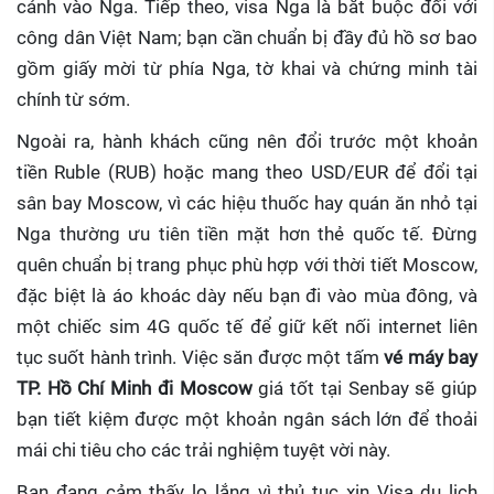
cảnh vào Nga. Tiếp theo, visa Nga là bắt buộc đối với
công dân Việt Nam; bạn cần chuẩn bị đầy đủ hồ sơ bao
gồm giấy mời từ phía Nga, tờ khai và chứng minh tài
chính từ sớm.
Ngoài ra, hành khách cũng nên đổi trước một khoản
tiền Ruble (RUB) hoặc mang theo USD/EUR để đổi tại
sân bay Moscow, vì các hiệu thuốc hay quán ăn nhỏ tại
Nga thường ưu tiên tiền mặt hơn thẻ quốc tế. Đừng
quên chuẩn bị trang phục phù hợp với thời tiết Moscow,
đặc biệt là áo khoác dày nếu bạn đi vào mùa đông, và
một chiếc sim 4G quốc tế để giữ kết nối internet liên
tục suốt hành trình. Việc săn được một tấm
vé máy bay
TP. Hồ Chí Minh đi Moscow
giá tốt tại Senbay sẽ giúp
bạn tiết kiệm được một khoản ngân sách lớn để thoải
mái chi tiêu cho các trải nghiệm tuyệt vời này.
Bạn đang cảm thấy lo lắng vì thủ tục xin Visa du lịch