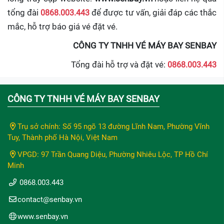
tổng đài
0868.003.443
để được tư vấn, giải đáp các thắc
mắc, hỗ trợ báo giá vé đặt vé.
CÔNG TY TNHH VÉ MÁY BAY SENBAY
Tổng đài hỗ trợ và đặt vé:
0868.003.443
CÔNG TY TNHH VÉ MÁY BAY SENBAY
Trụ sở chính: Số 95 ngõ 13 đường Lĩnh Nam, Phường Vĩnh
Tuy, Thành phố Hà Nội, Việt Nam
VPGD: 97 Trần Quang Diệu, Phường Nhiêu Lộc, TP Hồ Chí
Minh
0868.003.443
contact@senbay.vn
www.senbay.vn