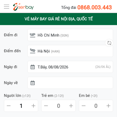
0868.003.443
Tổng đài
VÉ MÁY BAY GIÁ RẺ NỘI ĐỊA, QUỐC TẾ
Điểm đi
Hồ Chí Minh
(SGN)
Điểm đến
Hà Nội
(HAN)
Ngày đi
T.Bảy, 08/08/2026
(26/06 ÂL)
Ngày về
Người lớn
Trẻ em
Em bé
(≥12t)
(2-12t)
(<2t)
1
0
0