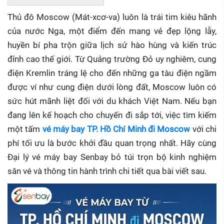
Thủ đô Moscow (Mát-xcơ-va) luôn là trái tim kiêu hãnh
của nước Nga, một điểm đến mang vẻ đẹp lộng lẫy,
huyền bí pha trộn giữa lịch sử hào hùng và kiến trúc
đỉnh cao thế giới. Từ Quảng trường Đỏ uy nghiêm, cung
điện Kremlin tráng lệ cho đến những ga tàu điện ngầm
được ví như cung điện dưới lòng đất, Moscow luôn có
sức hút mãnh liệt đối với du khách Việt Nam. Nếu bạn
đang lên kế hoạch cho chuyến đi sắp tới, việc tìm kiếm
một tấm
vé máy bay TP. Hồ Chí Minh đi Moscow
với chi
phí tối ưu là bước khởi đầu quan trọng nhất. Hãy cùng
Đại lý vé máy bay Senbay bỏ túi trọn bộ kinh nghiệm
săn vé và thông tin hành trình chi tiết qua bài viết sau.