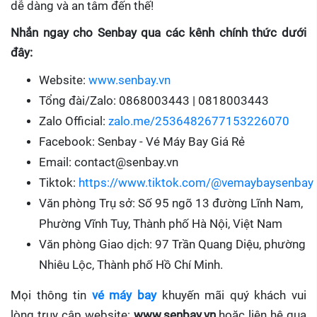
dễ dàng và an tâm đến thế!
Nhắn ngay cho Senbay qua các kênh chính thức dưới
đây:
Website:
www.senbay.vn
Tổng đài/Zalo: 0868003443 | 0818003443
Zalo Official:
zalo.me/2536482677153226070
Facebook: Senbay - Vé Máy Bay Giá Rẻ
Email: contact@senbay.vn
Tiktok:
https://www.tiktok.com/@vemaybaysenbay
Văn phòng Trụ sở: Số 95 ngõ 13 đường Lĩnh Nam,
Phường Vĩnh Tuy, Thành phố Hà Nội, Việt Nam
Văn phòng Giao dịch: 97 Trần Quang Diệu, phường
Nhiêu Lộc, Thành phố Hồ Chí Minh.
Mọi thông tin
vé máy bay
khuyến mãi quý khách vui
lòng truy cập website:
www.senbay.vn
hoặc liên hệ qua