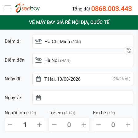
0868.003.443
Tổng đài
VÉ MÁY BAY GIÁ RẺ NỘI ĐỊA, QUỐC TẾ
Điểm đi
Hồ Chí Minh
(SGN)
Điểm đến
Hà Nội
(HAN)
Ngày đi
T.Hai, 10/08/2026
(28/06 ÂL)
Ngày về
Người lớn
Trẻ em
Em bé
(≥12t)
(2-12t)
(<2t)
1
0
0