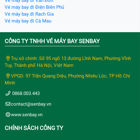
Vé máy bay đi Vân Đồn
Vé máy bay đi Điện Biên Phủ
Vé máy bay đi Rach Gia
Vé máy bay đi Cà Mau
CÔNG TY TNHH VÉ MÁY BAY SENBAY
Trụ sở chính: Số 95 ngõ 13 đường Lĩnh Nam, Phường Vĩnh
Tuy, Thành phố Hà Nội, Việt Nam
VPGD: 97 Trần Quang Diệu, Phường Nhiêu Lộc, TP Hồ Chí
Minh
0868.003.443
contact@senbay.vn
www.senbay.vn
CHÍNH SÁCH CÔNG TY