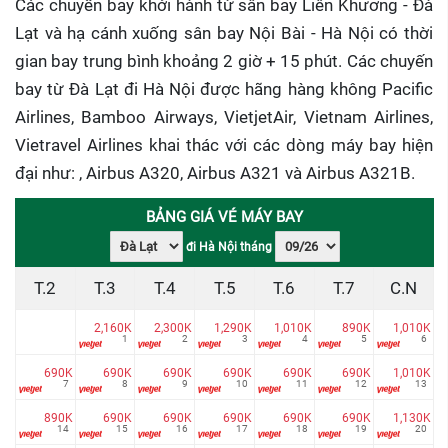
Các chuyến bay khởi hành từ sân bay Liên Khương - Đà
Lạt và hạ cánh xuống sân bay Nội Bài - Hà Nội có thời
gian bay trung bình khoảng 2 giờ + 15 phút. Các chuyến
bay từ Đà Lạt đi Hà Nội được hãng hàng không Pacific
Airlines, Bamboo Airways, VietjetAir, Vietnam Airlines,
Vietravel Airlines khai thác với các dòng máy bay hiện
đại như: , Airbus A320, Airbus A321 và Airbus A321B.
BẢNG GIÁ VÉ MÁY BAY
đi Hà Nội tháng
T.2
T.3
T.4
T.5
T.6
T.7
C.N
2,160K
2,300K
1,290K
1,010K
890K
1,010K
1
2
3
4
5
6
690K
690K
690K
690K
690K
690K
1,010K
7
8
9
10
11
12
13
890K
690K
690K
690K
690K
690K
1,130K
14
15
16
17
18
19
20