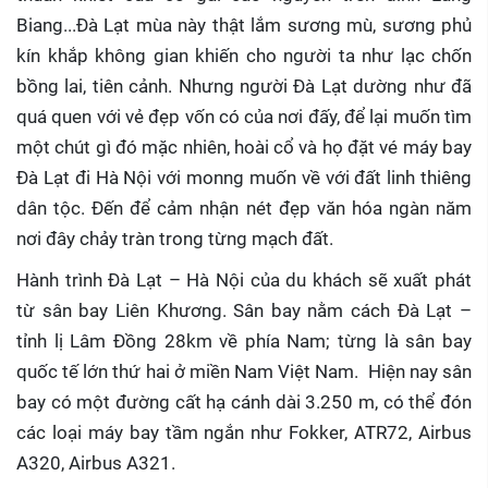
Biang...Đà Lạt mùa này thật lắm sương mù, sương phủ
kín khắp không gian khiến cho người ta như lạc chốn
bồng lai, tiên cảnh. Nhưng người Đà Lạt dường như đã
quá quen với vẻ đẹp vốn có của nơi đấy, để lại muốn tìm
một chút gì đó mặc nhiên, hoài cổ và họ đặt vé máy bay
Đà Lạt đi Hà Nội với monng muốn về với đất linh thiêng
dân tộc. Đến để cảm nhận nét đẹp văn hóa ngàn năm
nơi đây chảy tràn trong từng mạch đất.
Hành trình Đà Lạt – Hà Nội của du khách sẽ xuất phát
từ sân bay Liên Khương. Sân bay nằm cách Đà Lạt –
tỉnh lị Lâm Đồng 28km về phía Nam; từng là sân bay
quốc tế lớn thứ hai ở miền Nam Việt Nam. Hiện nay sân
bay có một đường cất hạ cánh dài 3.250 m, có thể đón
các loại máy bay tầm ngắn như Fokker, ATR72, Airbus
A320, Airbus A321.