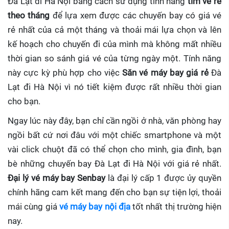
Đà Lạt đi Hà Nội bằng cách sử dụng tính năng
tìm vé rẻ
theo tháng
để lựa xem được các chuyến bay có giá vé
rẻ nhất của cả một tháng và thoải mái lựa chọn và lên
kế hoạch cho chuyến đi của mình mà không mất nhiều
thời gian so sánh giá vé của từng ngày một. Tính năng
này cực kỳ phù hợp cho việc
Săn vé máy bay giá rẻ
Đà
Lạt đi Hà Nội
vì nó tiết kiệm được rất nhiều thời gian
cho bạn.
Ngay lúc này đây, bạn chỉ cần ngồi ở nhà, văn phòng hay
ngồi bất cứ nơi đâu với một chiếc smartphone và một
vài click chuột đã có thể chọn cho mình, gia đình, bạn
bè những chuyến bay Đà Lạt đi Hà Nội với giá rẻ nhất.
Đại lý vé máy bay Senbay
là đại lý cấp 1 được ủy quyền
chính hãng cam kết mang đến cho bạn sự tiện lợi, thoải
mái cùng giá
vé máy bay nội địa
tốt nhất thị trường hiện
nay.