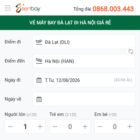
0868.003.443
Tổng đài
VÉ MÁY BAY ĐÀ LẠT ĐI HÀ NỘI GIÁ RẺ
Điểm đi
Đà Lạt (DLI)
Điểm đến
Hà Nội (HAN)
Ngày đi
T.Tư, 12/08/2026
(30/06 ÂL)
Ngày về
Người lớn
Trẻ em
Em bé
(≥12t)
(2-12t)
(<2t)
1
0
0