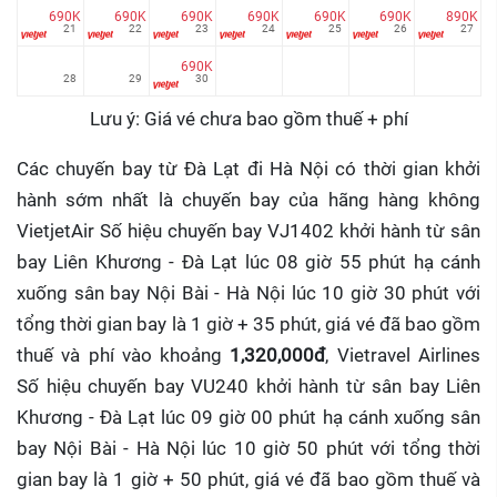
690K
690K
690K
690K
690K
690K
890K
21
22
23
24
25
26
27
690K
28
29
30
Lưu ý: Giá vé chưa bao gồm thuế + phí
Các chuyến bay từ Đà Lạt đi Hà Nội có thời gian khởi
hành sớm nhất là chuyến bay của hãng hàng không
VietjetAir Số hiệu chuyến bay VJ1402 khởi hành từ sân
bay Liên Khương - Đà Lạt lúc 08 giờ 55 phút hạ cánh
xuống sân bay Nội Bài - Hà Nội lúc 10 giờ 30 phút với
tổng thời gian bay là 1 giờ + 35 phút, giá vé đã bao gồm
thuế và phí vào khoảng
1,320,000đ
, Vietravel Airlines
Số hiệu chuyến bay VU240 khởi hành từ sân bay Liên
Khương - Đà Lạt lúc 09 giờ 00 phút hạ cánh xuống sân
bay Nội Bài - Hà Nội lúc 10 giờ 50 phút với tổng thời
gian bay là 1 giờ + 50 phút, giá vé đã bao gồm thuế và