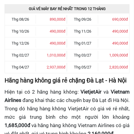
GIÁ VÉ MÁY BAY RẺ NHẤT TRONG 12 THÁNG
Thg 08/26
890,000đ
Thg 09/26
690,000đ
Thg 10/26
490,000đ
Thg 11/26
490,000đ
Thg 12/26
490,000đ
Thg 01/27
490,000đ
Thg 02/27
1,010,000đ
Thg 03/27
1,009,000đ
Thg 04/27
2,937,000đ
Thg 05/27
2,820,000đ
Hãng hàng không giá rẻ chặng Đà Lạt - Hà Nội
Hiện tại có 2 hãng hàng không:
VietjetAir
và
Vietnam
Airlines
đang khai thác các chuyến bay Đà Lạt đi Hà Nội.
Trong dó hãng hàng không VietjetAir có giá vé rẻ nhất,
mức giá trung bình cho một người lớn khoảng
1,685,000đ
và hãng hàng không Vietnam Airlines có giá
vé đắt nhất, giá vé trung bình khoảng
2,160,000đ
.