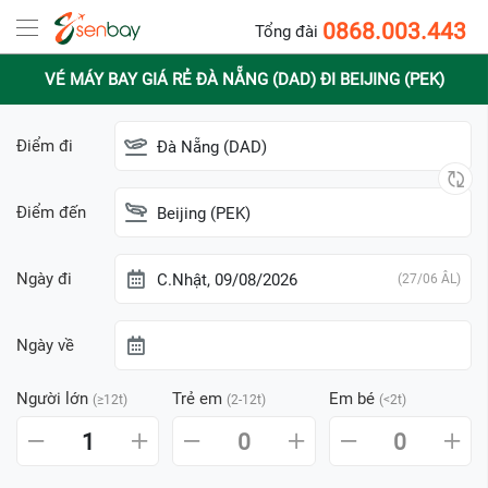
0868.003.443
Tổng đài
VÉ MÁY BAY GIÁ RẺ ĐÀ NẴNG (DAD) ĐI BEIJING (PEK)
Điểm đi
Đà Nẵng (DAD)
Điểm đến
Beijing (PEK)
Ngày đi
C.Nhật, 09/08/2026
(27/06 ÂL)
Ngày về
Người lớn
Trẻ em
Em bé
(≥12t)
(2-12t)
(<2t)
1
0
0