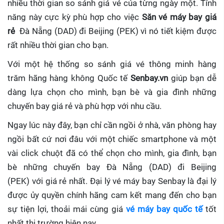
nhiều thời gian so sánh giá vé của từng ngày một. Tính
năng này cực kỳ phù hợp cho việc
Săn vé máy bay giá
rẻ
Đà Nẵng (DAD) đi Beijing (PEK)
vì nó tiết kiệm được
rất nhiều thời gian cho bạn.
Với một hệ thống so sánh giá vé thông minh hàng
trăm hãng hàng không Quốc tế
Senbay.vn
giúp
bạn dễ
dàng lựa chọn cho mình, bạn bè và gia đình những
chuyến bay giá rẻ và phù hợp với nhu cầu.
Ngay lúc này đây, bạn chỉ cần ngồi ở nhà, văn phòng hay
ngồi bất cứ nơi đâu với một chiếc smartphone và một
vài click chuột đã có thể chọn cho mình, gia đình, bạn
bè những chuyến bay Đà Nẵng (DAD) đi Beijing
(PEK) với giá rẻ nhất. Đại lý vé máy bay Senbay
là đại lý
được ủy quyền chính hãng cam kết mang đến cho bạn
sự tiện lợi, thoải mái cùng giá
vé máy bay quốc tế
tốt
nhất thị trường hiện nay.