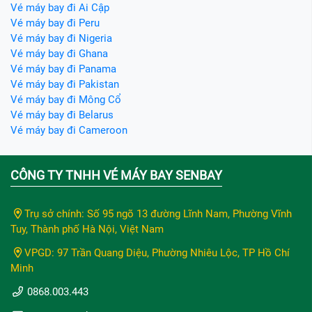
Vé máy bay đi Ai Cập
Vé máy bay đi Peru
Vé máy bay đi Nigeria
Vé máy bay đi Ghana
Vé máy bay đi Panama
Vé máy bay đi Pakistan
Vé máy bay đi Mông Cổ
Vé máy bay đi Belarus
Vé máy bay đi Cameroon
CÔNG TY TNHH VÉ MÁY BAY SENBAY
Trụ sở chính: Số 95 ngõ 13 đường Lĩnh Nam, Phường Vĩnh
Tuy, Thành phố Hà Nội, Việt Nam
VPGD: 97 Trần Quang Diệu, Phường Nhiêu Lộc, TP Hồ Chí
Minh
0868.003.443