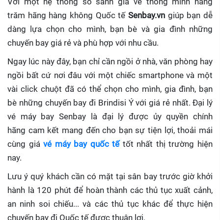
Với một hệ thống so sánh giá vé thông minh hàng
trăm hãng hàng không Quốc tế
Senbay.vn
giúp
bạn dễ
dàng lựa chọn cho mình, bạn bè và gia đình những
chuyến bay giá rẻ và phù hợp với nhu cầu.
Ngay lúc này đây, bạn chỉ cần ngồi ở nhà, văn phòng hay
ngồi bất cứ nơi đâu với một chiếc smartphone và một
vài click chuột đã có thể chọn cho mình, gia đình, bạn
bè những chuyến bay đi Brindisi Ý với giá rẻ nhất. Đại lý
vé máy bay Senbay
là đại lý được ủy quyền chính
hãng cam kết mang đến cho bạn sự tiện lợi, thoải mái
cùng giá
vé máy bay quốc tế
tốt nhất thị trường hiện
nay.
Lưu ý quý khách cần có mặt tại sân bay trước giờ khởi
hành là 120 phút để hoàn thành các thủ tục xuất cảnh,
an ninh soi chiếu... và các thủ tục khác để thực hiện
chuyến bay đi Quốc tế được thuận lợi.