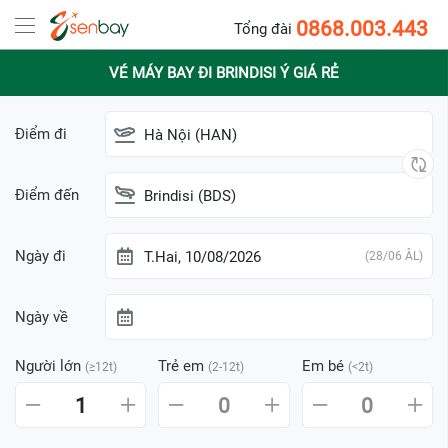
0868.003.443
Tổng đài
VÉ MÁY BAY ĐI BRINDISI Ý GIÁ RẺ
Điểm đi
Hà Nội (HAN)
Điểm đến
Brindisi (BDS)
Ngày đi
T.Hai, 10/08/2026
(28/06 ÂL)
Ngày về
Người lớn
Trẻ em
Em bé
(≥12t)
(2-12t)
(<2t)
1
0
0