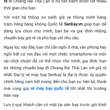
rẻ
đi Chiang Rai Thái Lan
vì nó tiết kiệm được rất nhiều
thời gian cho bạn.
Với một hệ thống so sánh giá vé thông minh hàng
trăm hãng hàng không Quốc tế
Senbay.vn
giúp
bạn dễ
dàng lựa chọn cho mình, bạn bè và gia đình những
chuyến bay giá rẻ và phù hợp với nhu cầu.
Ngay lúc này đây, bạn chỉ cần ngồi ở nhà, văn phòng hay
ngồi bất cứ nơi đâu với một chiếc smartphone và một
vài click chuột đã có thể chọn cho mình, gia đình, bạn
bè những chuyến bay đi Chiang Rai Thái Lan với giá rẻ
nhất. Đại lý vé máy bay Senbay
là đại lý được ủy quyền
chính hãng cam kết mang đến cho bạn sự tiện lợi, thoải
mái cùng giá
vé máy bay quốc tế
tốt nhất thị trường
hiện nay.
Lưu ý quý khách cần có mặt tại sân bay trước giờ khởi