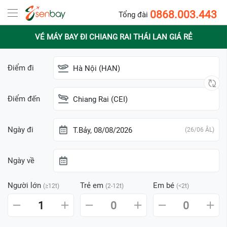
0868.003.443
Tổng đài
VÉ MÁY BAY ĐI CHIANG RAI THÁI LAN GIÁ RẺ
Điểm đi
Hà Nội (HAN)
Điểm đến
Chiang Rai (CEI)
Ngày đi
T.Bảy, 08/08/2026
(26/06 ÂL)
Ngày về
Người lớn
Trẻ em
Em bé
(≥12t)
(2-12t)
(<2t)
1
0
0