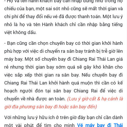
- Họ và tên hành khách bay cần nhập đúng như trong hộ
chiếu của bạn, một sai sót nhỏ cũng sẽ mất thời gian và
chi phí để thay đổi nếu vé đã được thanh toán. Một lưu ý
nhỏ là họ và tên Hành khách chỉ cần nhập bằng tiếng
việt không dấu.
- Bạn cũng cần chọn chuyến bay có thời gian khởi hành
phù hợp với việc di chuyển ra sân bay tránh bị trễ giờ lên
máy bay. Một số chuyến bay đi Chiang Rai Thái Lan giá
rẻ nhưng thời gian bay sớm quá sẽ gây khó khăn cho
việc sắp xếp thời gian ra sân bay. Nếu chuyến bay đi
Chiang Rai Thái Lan khởi hành quá muộn thì cần có kế
hoạch người đón tại sân bay Chiang Rai để việc di
chuyển về nhà được an toàn.
(Lưu ý giờ cất & hạ cánh là
giờ địa phương sân bay đi hoặc sân bay đến)
Với những lưu ý hữu ích ở trên giờ đây bạn chỉ cần dành
một vài phút để tìm cho mình
Vé máy bay đi Thái