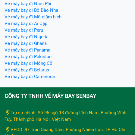
Vé máy bay đi Nam Phi
Vé máy bay đi Bồ Đào Nha
Vé máy bay đi Mô giăm bích
Vé máy bay đi Ai Cập
Vé máy bay đi Peru
Vé máy bay đi Nigeria
Vé máy bay đi Ghana
Vé máy bay đi Panama
Vé máy bay đi Pakistan
Vé máy bay đi Mông Cổ
Vé máy bay đi Belarus
Vé máy bay đi Cameroon
CÔNG TY TNHH VÉ MÁY BAY SENBAY
Trụ sở chính: Số 95 ngõ 13 đường Lĩnh Nam, Phường Vĩnh
Tuy, Thành phố Hà Nội, Việt Nam
VPGD: 97 Trần Quang Diệu, Phường Nhiêu Lộc, TP Hồ Chí