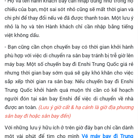
- Họ và tên hành khách bay cần nhập đúng như trong hộ
chiếu của bạn, một sai sót nhỏ cũng sẽ mất thời gian và
chi phí để thay đổi nếu vé đã được thanh toán. Một lưu ý
nhỏ là họ và tên Hành khách chỉ cần nhập bằng tiếng
việt không dấu.
- Bạn cũng cần chọn chuyến bay có thời gian khởi hành
phù hợp với việc di chuyển ra sân bay tránh bị trễ giờ lên
máy bay. Một số chuyến bay đi Enshi Trung Quốc giá rẻ
nhưng thời gian bay sớm quá sẽ gây khó khăn cho việc
sắp xếp thời gian ra sân bay. Nếu chuyến bay đi Enshi
Trung Quốc khởi hành quá muộn thì cần có kế hoạch
người đón tại sân bay Enshi để việc di chuyển về nhà
được an toàn.
(Lưu ý giờ cất & hạ cánh là giờ địa phương
sân bay đi hoặc sân bay đến)
Với những lưu ý hữu ích ở trên giờ đây bạn chỉ cần dành
một vài phút để tìm cho mình
Vé máy bay đi Trung