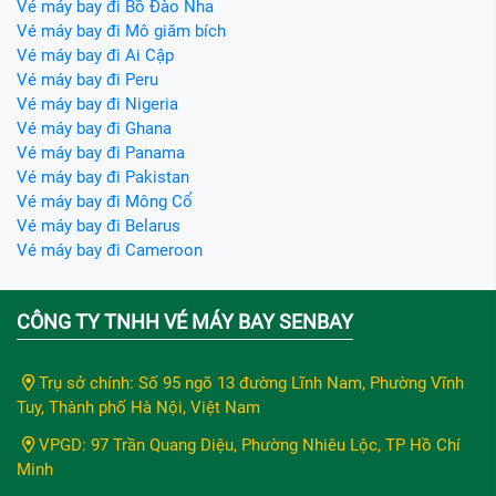
Vé máy bay đi Bồ Đào Nha
Vé máy bay đi Mô giăm bích
Vé máy bay đi Ai Cập
Vé máy bay đi Peru
Vé máy bay đi Nigeria
Vé máy bay đi Ghana
Vé máy bay đi Panama
Vé máy bay đi Pakistan
Vé máy bay đi Mông Cổ
Vé máy bay đi Belarus
Vé máy bay đi Cameroon
CÔNG TY TNHH VÉ MÁY BAY SENBAY
Trụ sở chính: Số 95 ngõ 13 đường Lĩnh Nam, Phường Vĩnh
Tuy, Thành phố Hà Nội, Việt Nam
VPGD: 97 Trần Quang Diệu, Phường Nhiêu Lộc, TP Hồ Chí
Minh