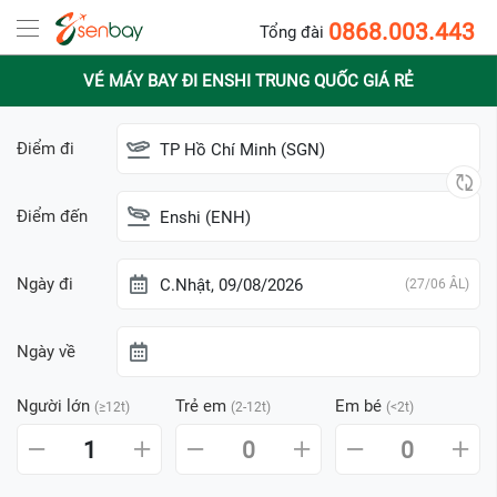
0868.003.443
Tổng đài
VÉ MÁY BAY ĐI ENSHI TRUNG QUỐC GIÁ RẺ
Điểm đi
TP Hồ Chí Minh (SGN)
Điểm đến
Enshi (ENH)
Ngày đi
C.Nhật, 09/08/2026
(27/06 ÂL)
Ngày về
Người lớn
Trẻ em
Em bé
(≥12t)
(2-12t)
(<2t)
1
0
0