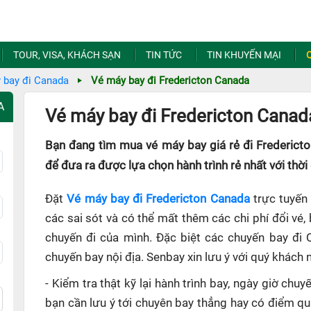
TOUR, VISA, KHÁCH SẠN
TIN TỨC
TIN KHUYẾN MẠI
 bay đi Canada
Vé máy bay đi Fredericton Canada
A
Vé máy bay đi Fredericton Canada
Bạn đang tìm mua vé máy bay giá rẻ đi Frederict
để đưa ra được lựa chọn hành trình rẻ nhất với thời
Đặt
Vé máy bay đi Fredericton Canada
trực tuyến 
các sai sót và có thể mất thêm các chi phí đổi vé,
chuyến đi của mình. Đặc biệt các chuyến bay đi 
chuyến bay nội địa. Senbay xin lưu ý với quý khách 
- Kiểm tra thật kỹ lại hành trình bay, ngày giờ ch
bạn cần lưu ý tới chuyên bay thẳng hay có điểm q