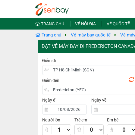
TRANG CHỦ
VÉ NỘI ĐỊA
VÉ QUỐC TẾ
Trang chủ
Vé máy bay quốc tế
Vé máy
ĐẶT VÉ MÁY BAY ĐI FREDERICTON CANAD
Điểm đi
Điểm đến
Ngày đi
Ngày về
Người lớn
Trẻ em
Em bé