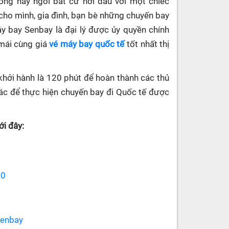
hòng hay ngồi bất cứ nơi đâu với một chiếc
cho mình, gia đình, bạn bè những chuyến bay
máy bay Senbay
là đại lý được ủy quyền chính
 mái cùng giá
vé máy bay quốc tế
tốt nhất thị
khởi hành là 120 phút để hoàn thành các thủ
 khác để thực hiện chuyến bay đi Quốc tế được
i đây:
70
senbay