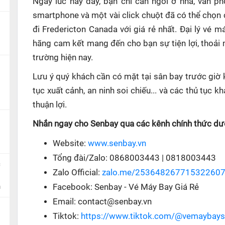
Ngay lúc này đây, bạn chỉ cần ngồi ở nhà, văn p
smartphone và một vài click chuột đã có thể chọn 
đi Fredericton Canada với giá rẻ nhất. Đại lý vé 
hãng cam kết mang đến cho bạn sự tiện lợi, thoải
trường hiện nay.
Lưu ý quý khách cần có mặt tại sân bay trước giờ 
tục xuất cảnh, an ninh soi chiếu... và các thủ tục
thuận lợi.
Nhắn ngay cho Senbay qua các kênh chính thức dướ
Website:
www.senbay.vn
Tổng đài/Zalo: 0868003443 | 0818003443
c
Zalo Official:
zalo.me/25364826771532260
n
Facebook: Senbay - Vé Máy Bay Giá Rẻ
Email: contact@senbay.vn
Tiktok:
https://www.tiktok.com/@vemaybay