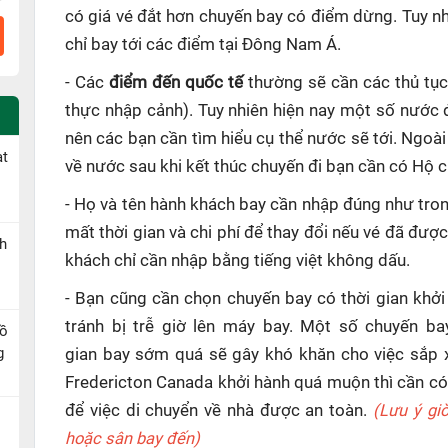
có giá vé đắt hơn chuyến bay có điểm dừng. Tuy n
chỉ bay tới các điểm tại Đông Nam Á.
- Các
điểm đến quốc tế
thường sẽ cần các thủ tục
thực nhập cảnh). Tuy nhiên hiện nay một số nước 
nên các bạn cần tìm hiểu cụ thể nước sẽ tới. Ngoài
ạt
về nước sau khi kết thúc chuyến đi bạn cần có Hộ ch
- Họ và tên hành khách bay cần nhập đúng như tron
mất thời gian và chi phí để thay đổi nếu vé đã đượ
h
khách chỉ cần nhập bằng tiếng việt không dấu.
- Bạn cũng cần chọn chuyến bay có thời gian khởi
tránh bị trễ giờ lên máy bay. Một số chuyến ba
Hồ
g
gian bay sớm quá sẽ gây khó khăn cho việc sắp x
Fredericton Canada khởi hành quá muộn thì cần có
để việc di chuyển về nhà được an toàn.
(Lưu ý gi
hoặc sân bay đến)