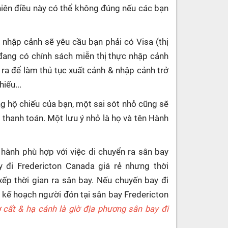
hiên điều này có thể không đúng nếu các bạn
 nhập cảnh sẽ yêu cầu bạn phải có Visa (thị
đang có chính sách miễn thị thực nhập cảnh
 ra để làm thủ tục xuất cảnh & nhập cảnh trở
iếu...
g hộ chiếu của bạn, một sai sót nhỏ cũng sẽ
c thanh toán. Một lưu ý nhỏ là họ và tên Hành
 hành phù hợp với việc di chuyển ra sân bay
y đi Fredericton Canada giá rẻ nhưng thời
ếp thời gian ra sân bay. Nếu chuyến bay đi
 kế hoạch người đón tại sân bay Fredericton
ờ cất & hạ cánh là giờ địa phương sân bay đi