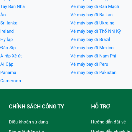
 Tây Ban Nha
Vé máy bay đi Đan Mạch
 Áo
Vé máy bay đi Ba Lan
Sri lanka
Vé máy bay đi Ukraine
Ireland
Vé máy bay đi Thổ Nhĩ Kỳ
 Hy lạp
Vé máy bay đi Brazil
 Đảo Síp
Vé máy bay đi Mexico
Ả rập Xê út
Vé máy bay đi Nam Phi
 Ai Cập
Vé máy bay đi Peru
i Panama
Vé máy bay đi Pakistan
i Cameroon
CHÍNH SÁCH CÔNG TY
HỖ TRỢ
Điều khoản sử dụng
Hướng dẫn đặt vé