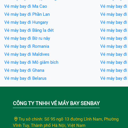
Vé máy bay đi Ma Cao
Vé máy bay đi
Vé máy bay đi Phần Lan
Vé máy bay đi
Vé máy bay đi Hungary
Vé máy bay đi 
Vé máy bay đi Băng la đét
Vé máy bay đi 
Vé máy bay đi Bờ ru nây
Vé máy bay đi
Vé máy bay đi Romania
Vé máy bay đi
Vé máy bay đi Maldives
Vé máy bay đi 
Vé máy bay đi Mô giăm bích
Vé máy bay đi
Vé máy bay đi Ghana
Vé máy bay đ
Vé máy bay đi Belarus
Vé máy bay đ
CÔNG TY TNHH VÉ MÁY BAY SENBAY
Trụ sở chính: Số 95 ngõ 13 đường Lĩnh Nam, Phường
Vĩnh Tuy, Thành phố Hà Nội, Việt Nam