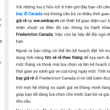
Với những lưu ý hữu ích ở trên giờ đây bạn chỉ c
bay đi Canada
mà không cần bỏ ra nhiều thời gian
n
giá rẻ
tại
ww.senbay.vn
với thiết kế giao diện cực 
y
nhấn chuột và điền đủ các thông tin hành khá
Fredericton Canada
. Việc còn lại hãy để đội ngũ 
g
bạn.
Ngoài ra bạn cũng có thể lên kế hoạch đặt Vé m
dụng tính năng
tìm vé rẻ theo tháng
để lựa xem đư
y
một tháng và thoải mái lựa chọn và lên kế hoạch
thời gian so sánh giá vé của từng ngày một. Tính 
bay giá rẻ
đi Fredericton Canada
vì nó tiết kiệm đư
Với một hệ thống so sánh giá vé thông minh hà
giúp
bạn dễ dàng lựa chọn cho mình, bạn bè và gia
nhu cầu.