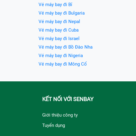
Vé máy bay đi Bỉ
Vé máy bay đi Bulgaria
Vé máy bay đi Nepal
Vé máy bay đi Cuba
Vé máy bay đi Israel
Vé máy bay đi Bồ Đào Nha
Vé máy bay đi Nigeria
Vé máy bay đi Mông Cổ
KẾT NỐI VỚI SENBAY
Giới thiệu công ty
Tuyển dụng