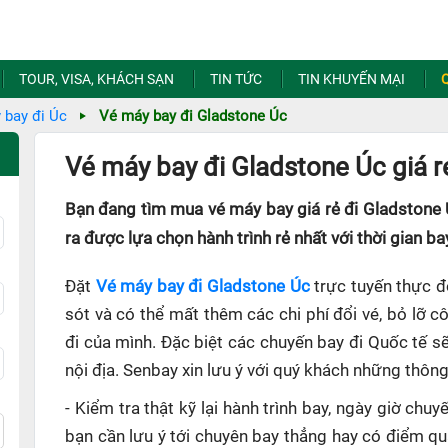
TOUR, VISA, KHÁCH SẠN
TIN TỨC
TIN KHUYẾN MẠI
 bay đi Úc
Vé máy bay đi Gladstone Úc
Vé máy bay đi Gladstone Úc giá r
Bạn đang tìm mua vé máy bay giá rẻ đi Gladstone 
ra được lựa chọn hành trình rẻ nhất với thời gian ba
Đặt
Vé máy bay đi Gladstone Úc
trực tuyến thực đ
sót và có thể mất thêm các chi phí đổi vé, bỏ lỡ 
đi của mình. Đặc biệt các chuyến bay đi Quốc tế s
nội địa. Senbay xin lưu ý với quý khách những thông
- Kiểm tra thật kỹ lại hành trình bay, ngày giờ ch
bạn cần lưu ý tới chuyên bay thẳng hay có điểm q