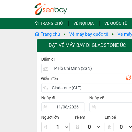
TRANG CHỦ
VÉ NỘI ĐỊA
VÉ QUỐC TẾ
Trang chủ
Vé máy bay quốc tế
Vé máy
ĐẶT VÉ MÁY BAY ĐI GLADSTONE ÚC
Điểm đi
Điểm đến
Ngày đi
Ngày về
Người lớn
Trẻ em
Em bé