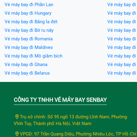
Vé máy bay đi Phần Lan
Vé máy bay đi
Vé máy bay đi Hungary
Vé máy bay đi 
Vé máy bay đi Băng la đét
Vé máy bay đi 
Vé máy bay đi Bờ ru nây
Vé máy bay đi
Vé máy bay đi Romania
Vé máy bay đi
Vé máy bay đi Maldives
Vé máy bay đi 
Vé máy bay đi Mô giăm bích
Vé máy bay đi
Vé máy bay đi Ghana
Vé máy bay đ
Vé máy bay đi Belarus
Vé máy bay đ
CÔNG TY TNHH VÉ MÁY BAY SENBAY
Trụ sở chính: Số 95 ngõ 13 đường Lĩnh Nam, Phường
Vĩnh Tuy, Thành phố Hà Nội, Việt Nam
VPGD: 97 Trần Quang Diệu, Phường Nhiêu Lộc, TP Hồ Chí