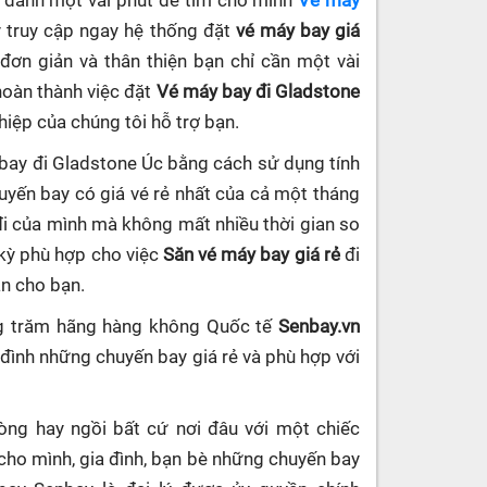
ần dành một vài phút để tìm cho mình
Vé máy
y truy cập ngay hệ thống đặt
vé máy bay giá
 đơn giản và thân thiện bạn chỉ cần một vài
hoàn thành việc đặt
Vé máy bay đi Gladstone
hiệp của chúng tôi hỗ trợ bạn.
 bay đi Gladstone Úc bằng cách sử dụng tính
yến bay có giá vé rẻ nhất của cả một tháng
đi của mình mà không mất nhiều thời gian so
 kỳ phù hợp cho việc
Săn vé máy bay giá rẻ
đi
an cho bạn.
ng trăm hãng hàng không Quốc tế
Senbay.vn
 đình những chuyến bay giá rẻ và phù hợp với
hòng hay ngồi bất cứ nơi đâu với một chiếc
cho mình, gia đình, bạn bè những chuyến bay