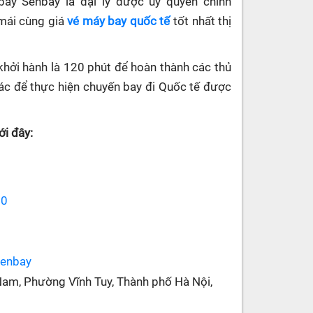
 bay Senbay
là đại lý được ủy quyền chính
 mái cùng giá
vé máy bay quốc tế
tốt nhất thị
khởi hành là 120 phút để hoàn thành các thủ
 khác để thực hiện chuyến bay đi Quốc tế được
i đây:
70
senbay
Nam, Phường Vĩnh Tuy, Thành phố Hà Nội,