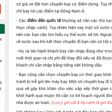
có giá vé đắt hơn chuyến bay có điểm dừng. Tuy n
chỉ bay tới các điểm tại Đông Nam Á.
- Các
điểm đến quốc tế
thường sẽ cần các thủ tục
thực nhập cảnh). Tuy nhiên hiện nay một số nước 
nên các bạn cần tìm hiểu cụ thể nước sẽ tới. Ngoài
ạt
về nước sau khi kết thúc chuyến đi bạn cần có Hộ ch
- Họ và tên hành khách bay cần nhập đúng như tron
mất thời gian và chi phí để thay đổi nếu vé đã đượ
h
khách chỉ cần nhập bằng tiếng việt không dấu.
- Bạn cũng cần chọn chuyến bay có thời gian khởi
tránh bị trễ giờ lên máy bay. Một số chuyến bay đi
Hồ
g
quá sẽ gây khó khăn cho việc sắp xếp thời gian 
khởi hành quá muộn thì cần có kế hoạch người đón
nhà được an toàn.
(Lưu ý giờ cất & hạ cánh là giờ đ