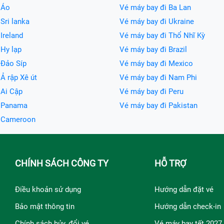
 Áo
Vé máy bay đi Ba Lan
Sri lanka
Vé máy bay đi Ukraine
Ireland
Vé máy bay đi Thổ Nhĩ Kỳ
 Hy lạp
Vé máy bay đi Brazil
 Đảo Síp
Vé máy bay đi Mexico
Ả rập Xê út
Vé máy bay đi Nam Phi
 Ai Cập
Vé máy bay đi Peru
i Panama
Vé máy bay đi Pakistan
i Cameroon
CHÍNH SÁCH CÔNG TY
HỖ TRỢ
Điều khoản sử dụng
Hướng dẫn đặt vé
Bảo mật thông tin
Hướng dẫn check-in
Chính sách hủy, đổi vé
Vé máy bay tết 2027