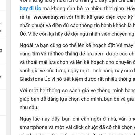
Với những lưu ý hữu ích ở trên giờ đây bạn chỉ c
bay đi Úc
mà không cần bỏ ra nhiều thời gian. Hã
rẻ
tại
ww.senbay.vn
với thiết kế giao diện cực kỳ
n
nhấn chuột và điền đủ các thông tin hành khách là 
y
Úc
. Việc còn lại hãy để đội ngũ nhân viên chuyên ng
Ngoài ra bạn cũng có thể lên kế hoạch đặt Vé máy
g
năng
tìm vé rẻ theo tháng
để lựa xem được các chu
và thoải mái lựa chọn và lên kế hoạch cho chuyến 
sánh giá vé của từng ngày một. Tính năng này cực
y
Gladstone Úc
vì nó tiết kiệm được rất nhiều thời gi
Với một hệ thống so sánh giá vé thông minh hà
giúp
bạn dễ dàng lựa chọn cho mình, bạn bè và gia
nhu cầu.
Ngay lúc này đây, bạn chỉ cần ngồi ở nhà, văn p
smartphone và một vài click chuột đã có thể chọn 