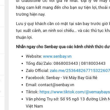
đi Gladstone Úc với giá rẻ nhất. Đại lý vé máy
hãng cam kết mang đến cho bạn sự tiện lợi, thoải
trường hiện nay.
Lưu ý quý khách cần có mặt tại sân bay trước giờ 
tục xuất cảnh, an ninh soi chiếu... và các thủ tục
thuận lợi.
Nhắn ngay cho Senbay qua các kênh chính thức dướ
Website:
www.senbay.vn
Tổng đài/Zalo: 0868003443 | 0818003443
Zalo Official:
zalo.me/25364826771532260
Facebook: Senbay - Vé Máy Bay Giá Rẻ
c
Email: contact@senbay.vn
n
Tiktok:
https://www.tiktok.com/@vemaybay
Văn phòng Trụ sở: Số 95 ngõ 13 đường Lĩnh 
Việt Nam