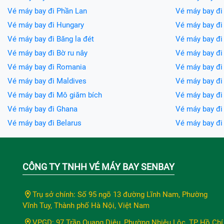
Vé máy bay đi Phần Lan
Vé máy bay đi
Vé máy bay đi Hungary
Vé máy bay đi 
Vé máy bay đi Băng la đét
Vé máy bay đi 
Vé máy bay đi Bờ ru nây
Vé máy bay đi
Vé máy bay đi Romania
Vé máy bay đi
Vé máy bay đi Maldives
Vé máy bay đi 
Vé máy bay đi Mô giăm bích
Vé máy bay đi
Vé máy bay đi Ghana
Vé máy bay đ
Vé máy bay đi Belarus
Vé máy bay đ
CÔNG TY TNHH VÉ MÁY BAY SENBAY
Trụ sở chính: Số 95 ngõ 13 đường Lĩnh Nam, Phường
Vĩnh Tuy, Thành phố Hà Nội, Việt Nam
VPGD: 97 Trần Quang Diệu, Phường Nhiêu Lộc, TP Hồ Chí