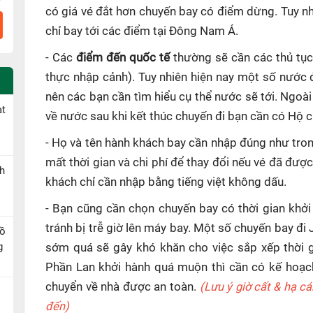
có giá vé đắt hơn chuyến bay có điểm dừng. Tuy n
chỉ bay tới các điểm tại Đông Nam Á.
- Các
điểm đến quốc tế
thường sẽ cần các thủ tục
thực nhập cảnh). Tuy nhiên hiện nay một số nước 
nên các bạn cần tìm hiểu cụ thể nước sẽ tới. Ngoài
ạt
về nước sau khi kết thúc chuyến đi bạn cần có Hộ ch
- Họ và tên hành khách bay cần nhập đúng như tron
mất thời gian và chi phí để thay đổi nếu vé đã đượ
h
khách chỉ cần nhập bằng tiếng việt không dấu.
- Bạn cũng cần chọn chuyến bay có thời gian khởi
tránh bị trễ giờ lên máy bay. Một số chuyến bay đi
Hồ
g
sớm quá sẽ gây khó khăn cho việc sắp xếp thời g
Phần Lan khởi hành quá muộn thì cần có kế hoạch
chuyển về nhà được an toàn.
(Lưu ý giờ cất & hạ c
đến)