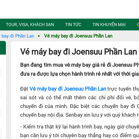
TOUR, VISA, KHÁCH SẠN
TIN TỨC
TIN KHUYẾN MẠI
 bay đi Phần Lan
Vé máy bay đi Joensuu Phần Lan
Vé máy bay đi Joensuu Phần Lan 
Bạn đang tìm mua vé máy bay giá rẻ đi Joensuu Ph
đưa ra được lựa chọn hành trình rẻ nhất với thời gi
Đặt
Vé máy bay đi Joensuu Phần Lan
trực tuyến th
sai sót và có thể mất thêm các chi phí đổi vé, b
chuyến đi của mình. Đặc biệt các chuyến bay đi 
chuyến bay nội địa. Senbay xin lưu ý với quý khách 
- Kiểm tra thật kỹ lại hành trình bay, ngày giờ ch
bạn cần lưu ý tới chuyên bay thẳng hay có điểm q