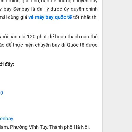
cho mình, gia đình, bạn bè những chuyến bay
áy bay Senbay
là đại lý được ủy quyền chính
 mái cùng giá
vé máy bay quốc tế
tốt nhất thị
khởi hành là 120 phút để hoàn thành các thủ
 khác để thực hiện chuyến bay đi Quốc tế được
i đây:
70
senbay
Nam, Phường Vĩnh Tuy, Thành phố Hà Nội,