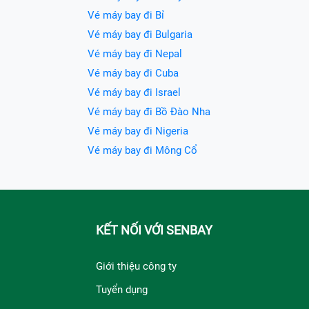
Vé máy bay đi Bỉ
Vé máy bay đi Bulgaria
Vé máy bay đi Nepal
Vé máy bay đi Cuba
Vé máy bay đi Israel
Vé máy bay đi Bồ Đào Nha
Vé máy bay đi Nigeria
Vé máy bay đi Mông Cổ
KẾT NỐI VỚI SENBAY
Giới thiệu công ty
Tuyển dụng