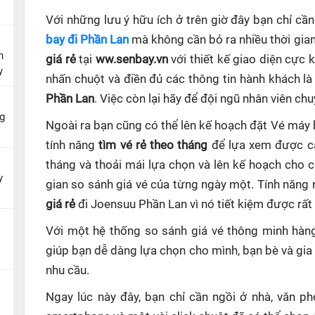
Với những lưu ý hữu ích ở trên giờ đây bạn chỉ c
bay đi Phần Lan
mà không cần bỏ ra nhiều thời gian
n
giá rẻ
tại
ww.senbay.vn
với thiết kế giao diện cực 
y
nhấn chuột và điền đủ các thông tin hành khách là
Phần Lan
. Việc còn lại hãy để đội ngũ nhân viên ch
g
Ngoài ra bạn cũng có thể lên kế hoạch đặt Vé máy
tính năng
tìm vé rẻ theo tháng
để lựa xem được cá
tháng và thoải mái lựa chọn và lên kế hoạch cho 
y
gian so sánh giá vé của từng ngày một. Tính năng
giá rẻ
đi Joensuu Phần Lan
vì nó tiết kiệm được rất
Với một hệ thống so sánh giá vé thông minh hà
giúp
bạn dễ dàng lựa chọn cho mình, bạn bè và gia
nhu cầu.
Ngay lúc này đây, bạn chỉ cần ngồi ở nhà, văn p