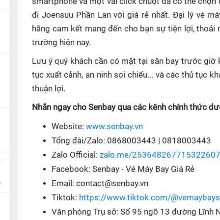
smartphone và một vài click chuột đã có thể chọn 
đi Joensuu Phần Lan với giá rẻ nhất. Đại lý vé m
hãng cam kết mang đến cho bạn sự tiện lợi, thoải
trường hiện nay.
Lưu ý quý khách cần có mặt tại sân bay trước giờ 
tục xuất cảnh, an ninh soi chiếu... và các thủ tục
thuận lợi.
Nhắn ngay cho Senbay qua các kênh chính thức dướ
Website:
www.senbay.vn
Tổng đài/Zalo: 0868003443 | 0818003443
Zalo Official:
zalo.me/25364826771532260
c
Facebook: Senbay - Vé Máy Bay Giá Rẻ
n
Email: contact@senbay.vn
Tiktok:
https://www.tiktok.com/@vemaybay
Văn phòng Trụ sở: Số 95 ngõ 13 đường Lĩnh 