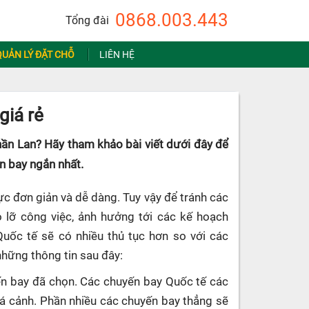
0868.003.443
Tổng đài
QUẢN LÝ ĐẶT CHỖ
LIÊN HỆ
giá rẻ
ần Lan? Hãy tham khảo bài viết dưới đây để
an bay ngắn nhất.
ực đơn giản và dễ dàng. Tuy vậy để tránh các
ỏ lỡ công việc, ảnh hưởng tới các kế hoạch
Quốc tế sẽ có nhiều thủ tục hơn so với các
những thông tin sau đây:
uyến bay đã chọn. Các chuyến bay Quốc tế các
uá cảnh. Phần nhiều các chuyến bay thẳng sẽ