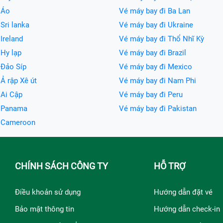
 Áo
Vé máy bay đi Ba Lan
Sri lanka
Vé máy bay đi Ukraine
Ireland
Vé máy bay đi Thổ Nhĩ Kỳ
 Hy lạp
Vé máy bay đi Brazil
 Đảo Síp
Vé máy bay đi Mexico
Ả rập Xê út
Vé máy bay đi Nam Phi
 Ai Cập
Vé máy bay đi Peru
i Panama
Vé máy bay đi Pakistan
i Cameroon
CHÍNH SÁCH CÔNG TY
HỖ TRỢ
Điều khoản sử dụng
Hướng dẫn đặt vé
Bảo mật thông tin
Hướng dẫn check-in