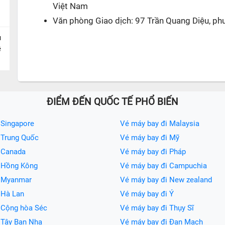
Việt Nam
Văn phòng Giao dịch: 97 Trần Quang Diệu, ph
u
ề
ĐIỂM ĐẾN QUỐC TẾ PHỔ BIẾN
 Singapore
Vé máy bay đi Malaysia
 Trung Quốc
Vé máy bay đi Mỹ
 Canada
Vé máy bay đi Pháp
i Hồng Kông
Vé máy bay đi Campuchia
i Myanmar
Vé máy bay đi New zealand
 Hà Lan
Vé máy bay đi Ý
 Cộng hòa Séc
Vé máy bay đi Thụy Sĩ
 Tây Ban Nha
Vé máy bay đi Đan Mạch