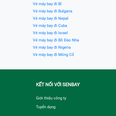
Vé máy bay đi Bỉ
Vé máy bay đi Bulgaria
Vé máy bay đi Nepal
Vé máy bay đi Cuba
Vé máy bay đi Israel
Vé máy bay đi Bồ Đào Nha
Vé máy bay đi Nigeria
Vé máy bay đi Mông Cổ
KẾT NỐI VỚI SENBAY
Giới thiệu công ty
Tuyển dụng