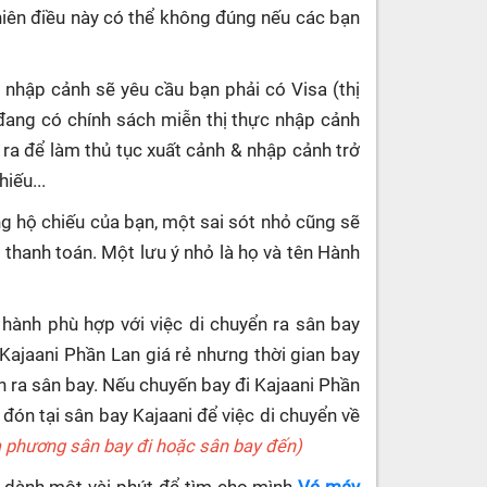
hiên điều này có thể không đúng nếu các bạn
 nhập cảnh sẽ yêu cầu bạn phải có Visa (thị
đang có chính sách miễn thị thực nhập cảnh
 ra để làm thủ tục xuất cảnh & nhập cảnh trở
iếu...
g hộ chiếu của bạn, một sai sót nhỏ cũng sẽ
c thanh toán. Một lưu ý nhỏ là họ và tên Hành
 hành phù hợp với việc di chuyển ra sân bay
 Kajaani Phần Lan giá rẻ nhưng thời gian bay
n ra sân bay. Nếu chuyến bay đi Kajaani Phần
đón tại sân bay Kajaani để việc di chuyển về
ịa phương sân bay đi hoặc sân bay đến)