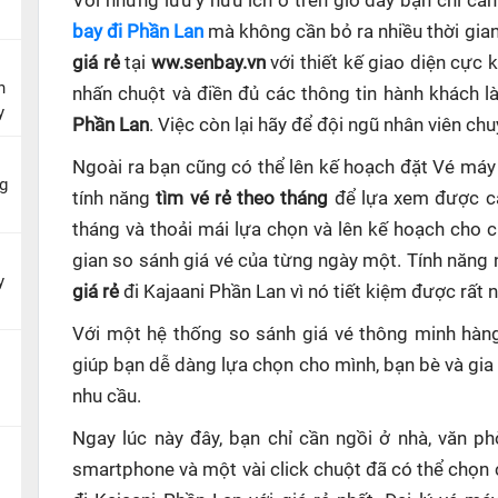
Với những lưu ý hữu ích ở trên giờ đây bạn chỉ c
bay đi Phần Lan
mà không cần bỏ ra nhiều thời gian
giá rẻ
tại
ww.senbay.vn
với thiết kế giao diện cực 
n
nhấn chuột và điền đủ các thông tin hành khách l
y
Phần Lan
. Việc còn lại hãy để đội ngũ nhân viên ch
Ngoài ra bạn cũng có thể lên kế hoạch đặt Vé máy
g
tính năng
tìm vé rẻ theo tháng
để lựa xem được cá
tháng và thoải mái lựa chọn và lên kế hoạch cho 
gian so sánh giá vé của từng ngày một. Tính năng
y
giá rẻ
đi Kajaani Phần Lan
vì nó tiết kiệm được rất 
Với một hệ thống so sánh giá vé thông minh hà
giúp
bạn dễ dàng lựa chọn cho mình, bạn bè và gia
nhu cầu.
Ngay lúc này đây, bạn chỉ cần ngồi ở nhà, văn p
smartphone và một vài click chuột đã có thể chọn 