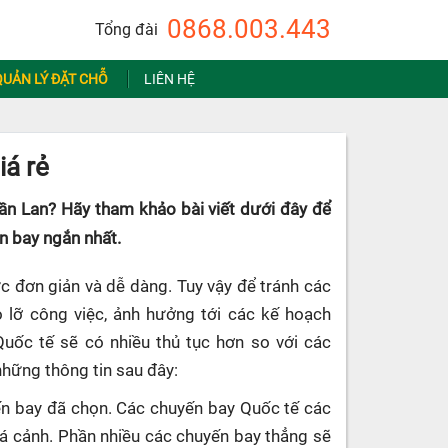
0868.003.443
Tổng đài
QUẢN LÝ ĐẶT CHỖ
LIÊN HỆ
iá rẻ
ần Lan? Hãy tham khảo bài viết dưới đây để
an bay ngắn nhất.
c đơn giản và dễ dàng. Tuy vậy để tránh các
ỏ lỡ công việc, ảnh hưởng tới các kế hoạch
Quốc tế sẽ có nhiều thủ tục hơn so với các
những thông tin sau đây:
uyến bay đã chọn. Các chuyến bay Quốc tế các
uá cảnh. Phần nhiều các chuyến bay thẳng sẽ