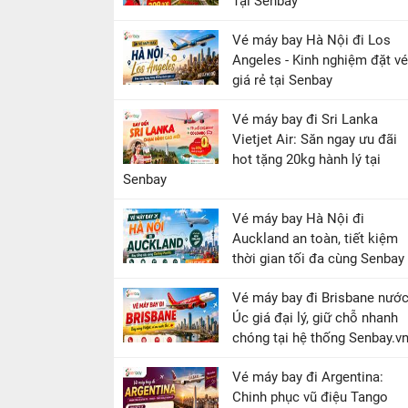
Tại Senbay
Vé máy bay Hà Nội đi Los
Angeles - Kinh nghiệm đặt vé
giá rẻ tại Senbay
Vé máy bay đi Sri Lanka
Vietjet Air: Săn ngay ưu đãi
hot tặng 20kg hành lý tại
Senbay
Vé máy bay Hà Nội đi
Auckland an toàn, tiết kiệm
thời gian tối đa cùng Senbay
Vé máy bay đi Brisbane nướ
Úc giá đại lý, giữ chỗ nhanh
chóng tại hệ thống Senbay.v
Vé máy bay đi Argentina:
Chinh phục vũ điệu Tango