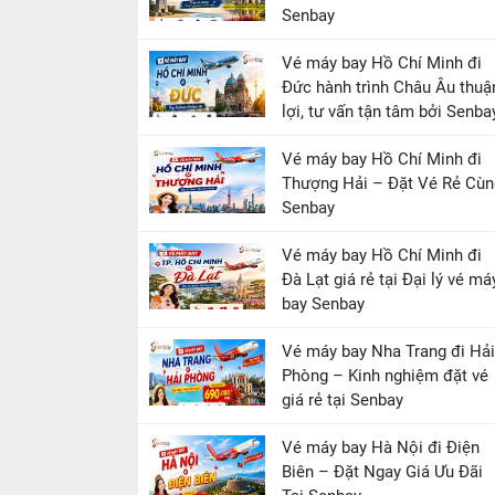
Senbay
Vé máy bay Hồ Chí Minh đi
Đức hành trình Châu Âu thuậ
lợi, tư vấn tận tâm bởi Senba
Vé máy bay Hồ Chí Minh đi
Thượng Hải – Đặt Vé Rẻ Cùn
Senbay
Vé máy bay Hồ Chí Minh đi
Đà Lạt giá rẻ tại Đại lý vé má
bay Senbay
Vé máy bay Nha Trang đi Hải
Phòng – Kinh nghiệm đặt vé
giá rẻ tại Senbay
Vé máy bay Hà Nội đi Điện
Biên – Đặt Ngay Giá Ưu Đãi