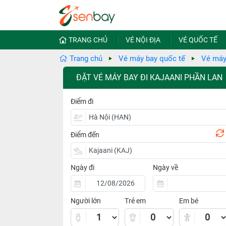
TRANG CHỦ
VÉ NỘI ĐỊA
VÉ QUỐC TẾ
Trang chủ
Vé máy bay quốc tế
Vé máy
ĐẶT VÉ MÁY BAY ĐI KAJAANI PHẦN LAN
Điểm đi
Điểm đến
Ngày đi
Ngày về
Người lớn
Trẻ em
Em bé