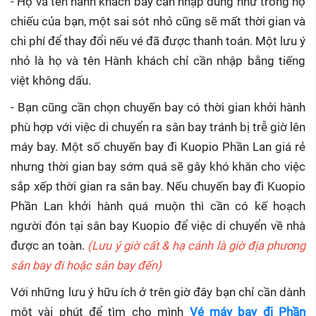
- Họ và tên hành khách bay cần nhập đúng như trong hộ
chiếu của bạn, một sai sót nhỏ cũng sẽ mất thời gian và
chi phí để thay đổi nếu vé đã được thanh toán. Một lưu ý
nhỏ là họ và tên Hành khách chỉ cần nhập bằng tiếng
việt không dấu.
- Bạn cũng cần chọn chuyến bay có thời gian khởi hành
phù hợp với việc di chuyển ra sân bay tránh bị trễ giờ lên
máy bay. Một số chuyến bay đi Kuopio Phần Lan giá rẻ
nhưng thời gian bay sớm quá sẽ gây khó khăn cho việc
sắp xếp thời gian ra sân bay. Nếu chuyến bay đi Kuopio
Phần Lan khởi hành quá muộn thì cần có kế hoạch
người đón tại sân bay Kuopio để việc di chuyển về nhà
được an toàn.
(Lưu ý giờ cất & hạ cánh là giờ địa phương
sân bay đi hoặc sân bay đến)
Với những lưu ý hữu ích ở trên giờ đây bạn chỉ cần dành
một vài phút để tìm cho mình
Vé máy bay đi Phần