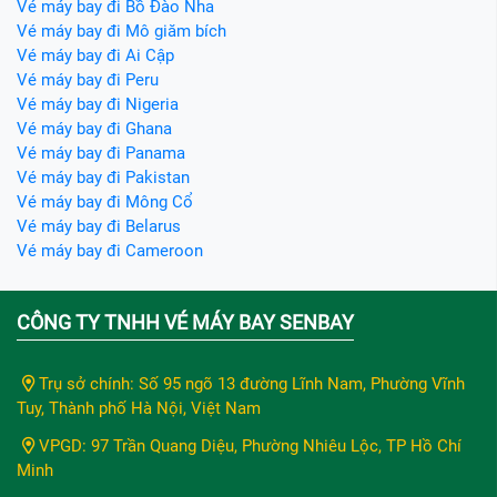
Vé máy bay đi Bồ Đào Nha
Vé máy bay đi Mô giăm bích
Vé máy bay đi Ai Cập
Vé máy bay đi Peru
Vé máy bay đi Nigeria
Vé máy bay đi Ghana
Vé máy bay đi Panama
Vé máy bay đi Pakistan
Vé máy bay đi Mông Cổ
Vé máy bay đi Belarus
Vé máy bay đi Cameroon
CÔNG TY TNHH VÉ MÁY BAY SENBAY
Trụ sở chính: Số 95 ngõ 13 đường Lĩnh Nam, Phường Vĩnh
Tuy, Thành phố Hà Nội, Việt Nam
VPGD: 97 Trần Quang Diệu, Phường Nhiêu Lộc, TP Hồ Chí
Minh