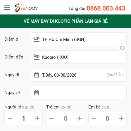
0868.003.443
Tổng đài
VÉ MÁY BAY ĐI KUOPIO PHẦN LAN GIÁ RẺ
Điểm đi
TP Hồ Chí Minh (SGN)
Điểm đến
Kuopio (KUO)
Ngày đi
T.Bảy, 08/08/2026
(26/06 ÂL)
Ngày về
Người lớn
Trẻ em
Em bé
(≥12t)
(2-12t)
(<2t)
1
0
0