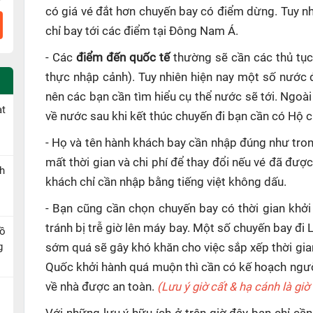
có giá vé đắt hơn chuyến bay có điểm dừng. Tuy n
chỉ bay tới các điểm tại Đông Nam Á.
- Các
điểm đến quốc tế
thường sẽ cần các thủ tục
thực nhập cảnh). Tuy nhiên hiện nay một số nước 
nên các bạn cần tìm hiểu cụ thể nước sẽ tới. Ngoài
ạt
về nước sau khi kết thúc chuyến đi bạn cần có Hộ ch
- Họ và tên hành khách bay cần nhập đúng như tron
mất thời gian và chi phí để thay đổi nếu vé đã đượ
h
khách chỉ cần nhập bằng tiếng việt không dấu.
- Bạn cũng cần chọn chuyến bay có thời gian khởi
tránh bị trễ giờ lên máy bay. Một số chuyến bay đi 
Hồ
g
sớm quá sẽ gây khó khăn cho việc sắp xếp thời gian
Quốc khởi hành quá muộn thì cần có kế hoạch người
về nhà được an toàn.
(Lưu ý giờ cất & hạ cánh là gi