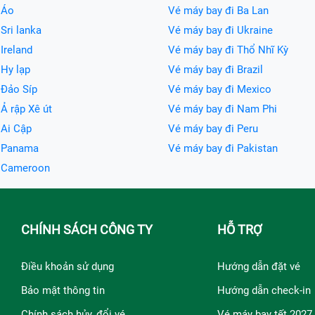
 Áo
Vé máy bay đi Ba Lan
Sri lanka
Vé máy bay đi Ukraine
Ireland
Vé máy bay đi Thổ Nhĩ Kỳ
 Hy lạp
Vé máy bay đi Brazil
 Đảo Síp
Vé máy bay đi Mexico
Ả rập Xê út
Vé máy bay đi Nam Phi
 Ai Cập
Vé máy bay đi Peru
i Panama
Vé máy bay đi Pakistan
i Cameroon
CHÍNH SÁCH CÔNG TY
HỖ TRỢ
Điều khoản sử dụng
Hướng dẫn đặt vé
Bảo mật thông tin
Hướng dẫn check-in
Chính sách hủy, đổi vé
Vé máy bay tết 2027