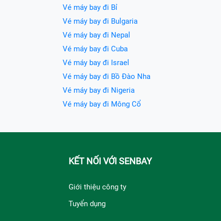
Vé máy bay đi Bỉ
Vé máy bay đi Bulgaria
Vé máy bay đi Nepal
Vé máy bay đi Cuba
Vé máy bay đi Israel
Vé máy bay đi Bồ Đào Nha
Vé máy bay đi Nigeria
Vé máy bay đi Mông Cổ
KẾT NỐI VỚI SENBAY
Giới thiệu công ty
Tuyển dụng