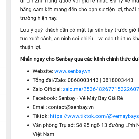
đi Lin Zhi Trung Quốc với giá rẻ nhất. Đại lý vé 
hãng cam kết mang đến cho bạn sự tiện lợi, thoải
trường hiện nay.
Lưu ý quý khách cần có mặt tại sân bay trước giờ 
tục xuất cảnh, an ninh soi chiếu... và các thủ tục
thuận lợi.
Nhắn ngay cho Senbay qua các kênh chính thức dướ
Website:
www.senbay.vn
Tổng đài/Zalo: 0868003443 | 0818003443
Zalo Official:
zalo.me/25364826771532260
Facebook: Senbay - Vé Máy Bay Giá Rẻ
c
Email: contact@senbay.vn
n
Tiktok:
https://www.tiktok.com/@vemaybay
Văn phòng Trụ sở: Số 95 ngõ 13 đường Lĩnh 
Việt Nam