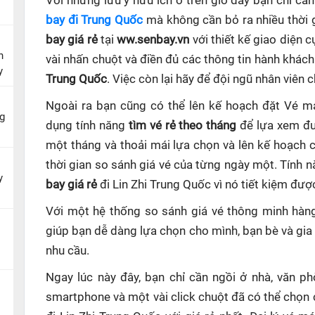
Với những lưu ý hữu ích ở trên giờ đây bạn chỉ c
bay đi Trung Quốc
mà không cần bỏ ra nhiều thời 
bay giá rẻ
tại
ww.senbay.vn
với thiết kế giao diện 
n
vài nhấn chuột và điền đủ các thông tin hành khách
y
Trung Quốc
. Việc còn lại hãy để đội ngũ nhân viên 
Ngoài ra bạn cũng có thể lên kế hoạch đặt Vé m
g
dụng tính năng
tìm vé rẻ theo tháng
để lựa xem đư
một tháng và thoải mái lựa chọn và lên kế hoạch
thời gian so sánh giá vé của từng ngày một. Tính 
y
bay giá rẻ
đi Lin Zhi Trung Quốc
vì nó tiết kiệm đượ
Với một hệ thống so sánh giá vé thông minh hà
giúp
bạn dễ dàng lựa chọn cho mình, bạn bè và gia
nhu cầu.
Ngay lúc này đây, bạn chỉ cần ngồi ở nhà, văn p
smartphone và một vài click chuột đã có thể chọn 