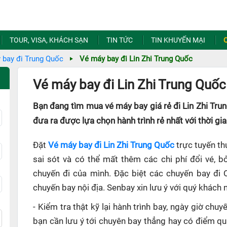
TOUR, VISA, KHÁCH SẠN
TIN TỨC
TIN KHUYẾN MẠI
 bay đi Trung Quốc
Vé máy bay đi Lin Zhi Trung Quốc
Vé máy bay đi Lin Zhi Trung Quốc 
Bạn đang tìm mua vé máy bay giá rẻ đi Lin Zhi Tru
đưa ra được lựa chọn hành trình rẻ nhất với thời gi
Đặt
Vé máy bay đi Lin Zhi Trung Quốc
trực tuyến th
sai sót và có thể mất thêm các chi phí đổi vé, b
chuyến đi của mình. Đặc biệt các chuyến bay đi 
chuyến bay nội địa. Senbay xin lưu ý với quý khách 
- Kiểm tra thật kỹ lại hành trình bay, ngày giờ ch
bạn cần lưu ý tới chuyên bay thẳng hay có điểm q