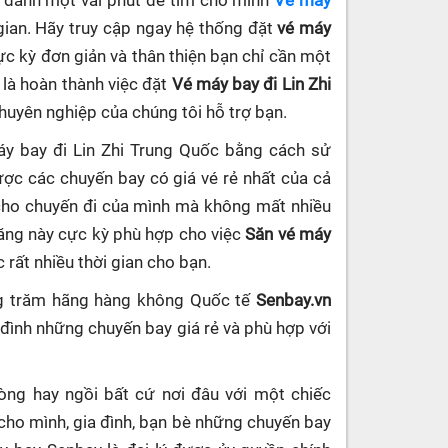
ần dành một vài phút để tìm cho mình
Vé máy
gian. Hãy truy cập ngay hệ thống đặt
vé máy
cực kỳ đơn giản và thân thiện bạn chỉ cần một
 là hoàn thành việc đặt
Vé máy bay đi Lin Zhi
chuyên nghiệp của chúng tôi hỗ trợ bạn.
áy bay đi Lin Zhi Trung Quốc bằng cách sử
ợc các chuyến bay có giá vé rẻ nhất của cả
 cho chuyến đi của mình mà không mất nhiều
năng này cực kỳ phù hợp cho việc
Săn vé máy
c rất nhiều thời gian cho bạn.
ng trăm hãng hàng không Quốc tế
Senbay.vn
 đình những chuyến bay giá rẻ và phù hợp với
hòng hay ngồi bất cứ nơi đâu với một chiếc
cho mình, gia đình, bạn bè những chuyến bay