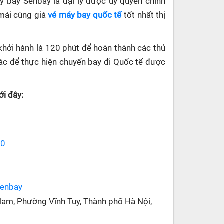
máy bay Senbay
là đại lý được ủy quyền chính
 mái cùng giá
vé máy bay quốc tế
tốt nhất thị
khởi hành là 120 phút để hoàn thành các thủ
 khác để thực hiện chuyến bay đi Quốc tế được
i đây:
70
senbay
Nam, Phường Vĩnh Tuy, Thành phố Hà Nội,