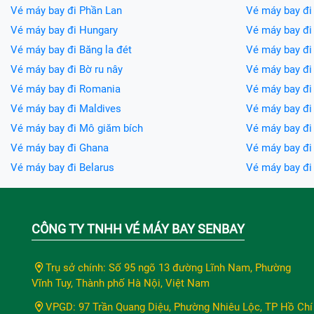
Vé máy bay đi Phần Lan
Vé máy bay đi
Vé máy bay đi Hungary
Vé máy bay đi 
Vé máy bay đi Băng la đét
Vé máy bay đi 
Vé máy bay đi Bờ ru nây
Vé máy bay đi
Vé máy bay đi Romania
Vé máy bay đi
Vé máy bay đi Maldives
Vé máy bay đi 
Vé máy bay đi Mô giăm bích
Vé máy bay đi
Vé máy bay đi Ghana
Vé máy bay đ
Vé máy bay đi Belarus
Vé máy bay đ
CÔNG TY TNHH VÉ MÁY BAY SENBAY
Trụ sở chính: Số 95 ngõ 13 đường Lĩnh Nam, Phường
Vĩnh Tuy, Thành phố Hà Nội, Việt Nam
VPGD: 97 Trần Quang Diệu, Phường Nhiêu Lộc, TP Hồ Chí