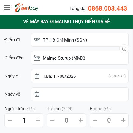
0868.003.443
Tổng đài
VÉ MÁY BAY ĐI MALMO THỤY ĐIỂN GIÁ RẺ
Điểm đi
TP Hồ Chí Minh (SGN)
Điểm đến
Malmo Sturup (MMX)
Ngày đi
T.Ba, 11/08/2026
(29/06 ÂL)
Ngày về
Người lớn
Trẻ em
Em bé
(≥12t)
(2-12t)
(<2t)
1
0
0