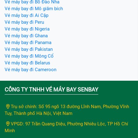
Vé máy bay đi Bồ Đào Nha
Vé máy bay đi Mô giăm bích
Vé máy bay đi Ai Cập
Vé máy bay đi Peru
Vé máy bay đi Nigeria
Vé máy bay đi Ghana
Vé máy bay đi Panama
Vé máy bay đi Pakistan
Vé máy bay đi Mông Cổ
Vé máy bay đi Belarus
Vé máy bay đi Cameroon
CÔNG TY TNHH VÉ MÁY BAY SENBAY
Trụ sở chính: Số 95 ngõ 13 đường Lĩnh Nam, Phường Vĩnh
Tuy, Thành phố Hà Nội, Việt Nam
VPGD: 97 Trần Quang Diệu, Phường Nhiêu Lộc, TP Hồ Chí
Minh