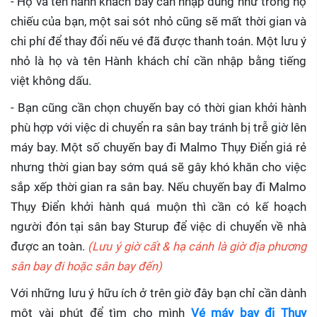
- Họ và tên hành khách bay cần nhập đúng như trong hộ
chiếu của bạn, một sai sót nhỏ cũng sẽ mất thời gian và
chi phí để thay đổi nếu vé đã được thanh toán. Một lưu ý
nhỏ là họ và tên Hành khách chỉ cần nhập bằng tiếng
việt không dấu.
- Bạn cũng cần chọn chuyến bay có thời gian khởi hành
phù hợp với việc di chuyển ra sân bay tránh bị trễ giờ lên
máy bay. Một số chuyến bay đi Malmo Thụy Điển giá rẻ
nhưng thời gian bay sớm quá sẽ gây khó khăn cho việc
sắp xếp thời gian ra sân bay. Nếu chuyến bay đi Malmo
Thụy Điển khởi hành quá muộn thì cần có kế hoạch
người đón tại sân bay Sturup để việc di chuyển về nhà
được an toàn.
(Lưu ý giờ cất & hạ cánh là giờ địa phương
sân bay đi hoặc sân bay đến)
Với những lưu ý hữu ích ở trên giờ đây bạn chỉ cần dành
một vài phút để tìm cho mình
Vé máy bay đi Thụy