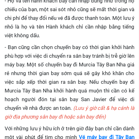
- Họ và tên hành khách bay cần nhập đúng như trong hộ
chiếu của bạn, một sai sót nhỏ cũng sẽ mất thời gian và
chi phí để thay đổi nếu vé đã được thanh toán. Một lưu ý
nhỏ là họ và tên Hành khách chỉ cần nhập bằng tiếng
việt không dấu.
- Bạn cũng cần chọn chuyến bay có thời gian khởi hành
phù hợp với việc di chuyển ra sân bay tránh bị trễ giờ lên
máy bay. Một số chuyến bay đi Murcia Tây Ban Nha giá
rẻ nhưng thời gian bay sớm quá sẽ gây khó khăn cho
việc sắp xếp thời gian ra sân bay. Nếu chuyến bay đi
Murcia Tây Ban Nha khởi hành quá muộn thì cần có kế
hoạch người đón tại sân bay San Javier để việc di
chuyển về nhà được an toàn.
(Lưu ý giờ cất & hạ cánh là
giờ địa phương sân bay đi hoặc sân bay đến)
Với những lưu ý hữu ích ở trên giờ đây bạn chỉ cần dành
một vài phút để tìm cho mình
Vé máy bay đi Tây Ban