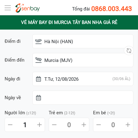
0868.003.443
Tổng đài
VÉ MÁY BAY ĐI MURCIA TÂY BAN NHA GIÁ RẺ
Điểm đi
Hà Nội (HAN)
Điểm đến
Murcia (MJV)
Ngày đi
T.Tư, 12/08/2026
(30/06 ÂL)
Ngày về
Người lớn
Trẻ em
Em bé
(≥12t)
(2-12t)
(<2t)
1
0
0