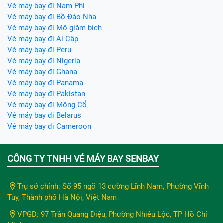
Vé máy bay đi Nam Phi
Vé máy bay đi Bồ Đào Nha
Vé máy bay đi Mô giăm bích
Vé máy bay đi Ai Cập
Vé máy bay đi Peru
Vé máy bay đi Nigeria
Vé máy bay đi Ghana
Vé máy bay đi Panama
Vé máy bay đi Pakistan
Vé máy bay đi Mông Cổ
Vé máy bay đi Belarus
Vé máy bay đi Cameroon
CÔNG TY TNHH VÉ MÁY BAY SENBAY
Trụ sở chính: Số 95 ngõ 13 đường Lĩnh Nam, Phường Vĩnh
Tuy, Thành phố Hà Nội, Việt Nam
VPGD: 97 Trần Quang Diệu, Phường Nhiêu Lộc, TP Hồ Chí