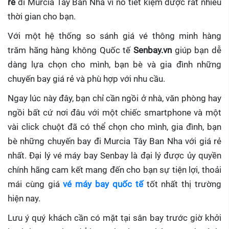
rẻ
đi Murcia Tây Ban Nha
vì nó tiết kiệm được rất nhiều
thời gian cho bạn.
Với một hệ thống so sánh giá vé thông minh hàng
trăm hãng hàng không Quốc tế
Senbay.vn
giúp
bạn dễ
dàng lựa chọn cho mình, bạn bè và gia đình những
chuyến bay giá rẻ và phù hợp với nhu cầu.
Ngay lúc này đây, bạn chỉ cần ngồi ở nhà, văn phòng hay
ngồi bất cứ nơi đâu với một chiếc smartphone và một
vài click chuột đã có thể chọn cho mình, gia đình, bạn
bè những chuyến bay đi Murcia Tây Ban Nha với giá rẻ
nhất. Đại lý vé máy bay Senbay
là đại lý được ủy quyền
chính hãng cam kết mang đến cho bạn sự tiện lợi, thoải
mái cùng giá
vé máy bay quốc tế
tốt nhất thị trường
hiện nay.
Lưu ý quý khách cần có mặt tại sân bay trước giờ khởi