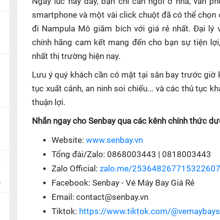
Ngay lúc này đây, bạn chỉ cần ngồi ở nhà, văn p
smartphone và một vài click chuột đã có thể chọn 
đi Nampula Mô giăm bích với giá rẻ nhất. Đại lý
chính hãng cam kết mang đến cho bạn sự tiện lợi
nhất thị trường hiện nay.
Lưu ý quý khách cần có mặt tại sân bay trước giờ 
tục xuất cảnh, an ninh soi chiếu... và các thủ tục
thuận lợi.
Nhắn ngay cho Senbay qua các kênh chính thức dướ
Website:
www.senbay.vn
Tổng đài/Zalo: 0868003443 | 0818003443
c
Zalo Official:
zalo.me/25364826771532260
n
Facebook: Senbay - Vé Máy Bay Giá Rẻ
Email: contact@senbay.vn
Tiktok:
https://www.tiktok.com/@vemaybay