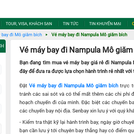
TOUR, VISA, KHÁCH SẠN
TIN TỨC
TIN KHUYẾN MẠI
 bay đi Mô giăm bích
Vé máy bay đi Nampula Mô giăm bích
CH
Vé máy bay đi Nampula Mô giăm b
Bạn đang tìm mua vé máy bay giá rẻ đi Nampula 
đây để đưa ra được lựa chọn hành trình rẻ nhất với 
Đặt
Vé máy bay đi Nampula Mô giăm bích
trực t
tránh các sai sót và có thể mất thêm các chi phí đ
hoạch chuyến đi của mình. Đặc biệt các chuyến ba
các chuyến bay nội địa. Senbay xin lưu ý với quý kh
- Kiểm tra thật kỹ lại hành trình bay, ngày giờ ch
bạn cần lưu ý tới chuyên bay thẳng hay có điểm q