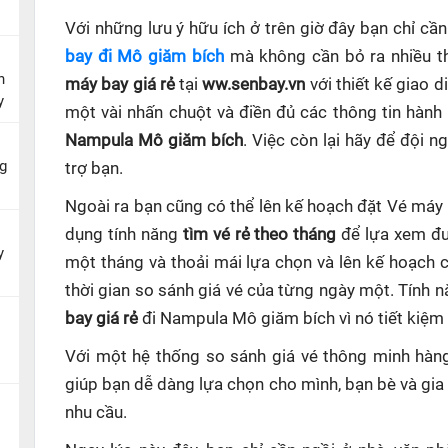
Với những lưu ý hữu ích ở trên giờ đây bạn chỉ c
bay đi Mô giăm bích
mà không cần bỏ ra nhiều th
n
máy bay giá rẻ
tại
ww.senbay.vn
với thiết kế giao d
y
một vài nhấn chuột và điền đủ các thông tin hành
Nampula Mô giăm bích
. Việc còn lại hãy để đội 
g
trợ bạn.
Ngoài ra bạn cũng có thể lên kế hoạch đặt Vé má
dụng tính năng
tìm vé rẻ theo tháng
để lựa xem đư
y
một tháng và thoải mái lựa chọn và lên kế hoạch
thời gian so sánh giá vé của từng ngày một. Tính 
bay giá rẻ
đi Nampula Mô giăm bích
vì nó tiết kiệm
Với một hệ thống so sánh giá vé thông minh hà
giúp
bạn dễ dàng lựa chọn cho mình, bạn bè và gia
nhu cầu.