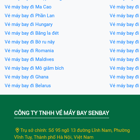
Vé máy bay đi Ma Cao
Vé máy bay đi
Vé máy bay đi Phần Lan
Vé máy bay đi
Vé máy bay đi Hungary
Vé máy bay đi 
Vé máy bay đi Băng la đét
Vé máy bay đi 
Vé máy bay đi Bờ ru nây
Vé máy bay đi
Vé máy bay đi Romania
Vé máy bay đi
Vé máy bay đi Maldives
Vé máy bay đi 
Vé máy bay đi Mô giăm bích
Vé máy bay đi
Vé máy bay đi Ghana
Vé máy bay đ
Vé máy bay đi Belarus
Vé máy bay đ
CÔNG TY TNHH VÉ MÁY BAY SENBAY
Trụ sở chính: Số 95 ngõ 13 đường Lĩnh Nam, Phường
Vĩnh Tuy, Thành phố Hà Nội, Việt Nam