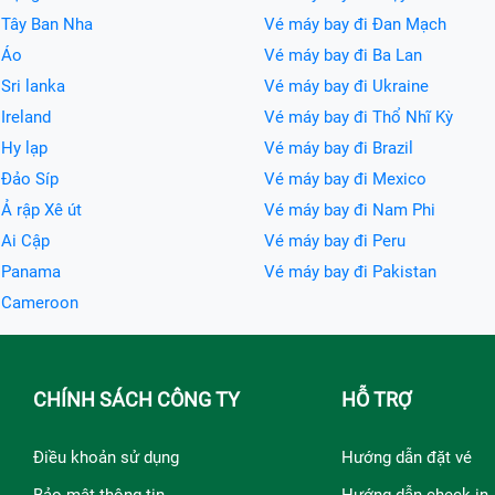
 Tây Ban Nha
Vé máy bay đi Đan Mạch
 Áo
Vé máy bay đi Ba Lan
Sri lanka
Vé máy bay đi Ukraine
Ireland
Vé máy bay đi Thổ Nhĩ Kỳ
 Hy lạp
Vé máy bay đi Brazil
 Đảo Síp
Vé máy bay đi Mexico
Ả rập Xê út
Vé máy bay đi Nam Phi
 Ai Cập
Vé máy bay đi Peru
i Panama
Vé máy bay đi Pakistan
i Cameroon
CHÍNH SÁCH CÔNG TY
HỖ TRỢ
Điều khoản sử dụng
Hướng dẫn đặt vé