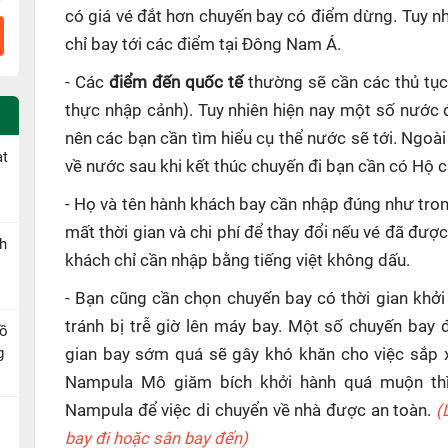
có giá vé đắt hơn chuyến bay có điểm dừng. Tuy n
chỉ bay tới các điểm tại Đông Nam Á.
- Các
điểm đến quốc tế
thường sẽ cần các thủ tục
thực nhập cảnh). Tuy nhiên hiện nay một số nước 
nên các bạn cần tìm hiểu cụ thể nước sẽ tới. Ngoài
ạt
về nước sau khi kết thúc chuyến đi bạn cần có Hộ ch
- Họ và tên hành khách bay cần nhập đúng như tron
mất thời gian và chi phí để thay đổi nếu vé đã đượ
h
khách chỉ cần nhập bằng tiếng việt không dấu.
- Bạn cũng cần chọn chuyến bay có thời gian khởi
tránh bị trễ giờ lên máy bay. Một số chuyến bay
Hồ
g
gian bay sớm quá sẽ gây khó khăn cho việc sắp x
Nampula Mô giăm bích khởi hành quá muộn thì
Nampula để việc di chuyển về nhà được an toàn.
(
bay đi hoặc sân bay đến)