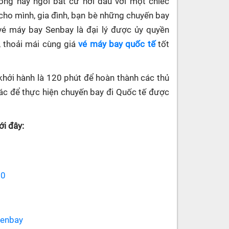
hòng hay ngồi bất cứ nơi đâu với một chiếc
cho mình, gia đình, bạn bè những chuyến bay
 vé máy bay Senbay
là đại lý được ủy quyền
, thoải mái cùng giá
vé máy bay quốc tế
tốt
khởi hành là 120 phút để hoàn thành các thủ
 khác để thực hiện chuyến bay đi Quốc tế được
i đây:
70
senbay