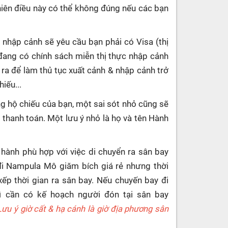
hiên điều này có thể không đúng nếu các bạn
 nhập cảnh sẽ yêu cầu bạn phải có Visa (thị
đang có chính sách miễn thị thực nhập cảnh
 ra để làm thủ tục xuất cảnh & nhập cảnh trở
iếu...
g hộ chiếu của bạn, một sai sót nhỏ cũng sẽ
c thanh toán. Một lưu ý nhỏ là họ và tên Hành
 hành phù hợp với việc di chuyển ra sân bay
 đi Nampula Mô giăm bích giá rẻ nhưng thời
ếp thời gian ra sân bay. Nếu chuyến bay đi
 cần có kế hoạch người đón tại sân bay
Lưu ý giờ cất & hạ cánh là giờ địa phương sân