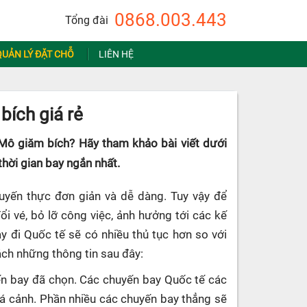
0868.003.443
Tổng đài
QUẢN LÝ ĐẶT CHỖ
LIÊN HỆ
ích giá rẻ
Mô giăm bích? Hãy tham khảo bài viết dưới
thời gian bay ngắn nhất.
uyến thực đơn giản và dễ dàng. Tuy vậy để
ổi vé, bỏ lỡ công việc, ảnh hưởng tới các kế
y đi Quốc tế sẽ có nhiều thủ tục hơn so với
ách những thông tin sau đây:
uyến bay đã chọn. Các chuyến bay Quốc tế các
uá cảnh. Phần nhiều các chuyến bay thẳng sẽ