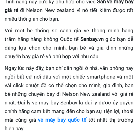
Tính năng này cực kỳ phù hợp cho việc
Săn vé máy bay
giá rẻ
đi Nelson New zealand
vì nó tiết kiệm được rất
nhiều thời gian cho bạn.
Với một hệ thống so sánh giá vé thông minh hàng
trăm hãng hàng không Quốc tế
Senbay.vn
giúp
bạn dễ
dàng lựa chọn cho mình, bạn bè và gia đình những
chuyến bay giá rẻ và phù hợp với nhu cầu.
Ngay lúc này đây, bạn chỉ cần ngồi ở nhà, văn phòng hay
ngồi bất cứ nơi đâu với một chiếc smartphone và một
vài click chuột đã có thể chọn cho mình, gia đình, bạn
bè những chuyến bay đi Nelson New zealand với giá rẻ
nhất. Đại lý vé máy bay Senbay
là đại lý được ủy quyền
chính hãng cam kết mang đến cho bạn sự tiện lợi, thoải
mái cùng giá
vé máy bay quốc tế
tốt nhất thị trường
hiện nay.