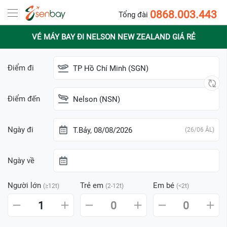
0868.003.443
Tổng đài
VÉ MÁY BAY ĐI NELSON NEW ZEALAND GIÁ RẺ
Điểm đi
TP Hồ Chí Minh (SGN)
Điểm đến
Nelson (NSN)
Ngày đi
T.Bảy, 08/08/2026
(26/06 ÂL)
Ngày về
Người lớn
Trẻ em
Em bé
(≥12t)
(2-12t)
(<2t)
1
0
0