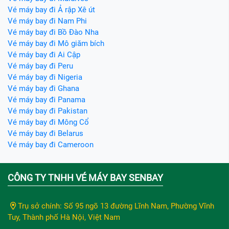
Vé máy bay đi Ả rập Xê út
Vé máy bay đi Nam Phi
Vé máy bay đi Bồ Đào Nha
Vé máy bay đi Mô giăm bích
Vé máy bay đi Ai Cập
Vé máy bay đi Peru
Vé máy bay đi Nigeria
Vé máy bay đi Ghana
Vé máy bay đi Panama
Vé máy bay đi Pakistan
Vé máy bay đi Mông Cổ
Vé máy bay đi Belarus
Vé máy bay đi Cameroon
CÔNG TY TNHH VÉ MÁY BAY SENBAY
Trụ sở chính: Số 95 ngõ 13 đường Lĩnh Nam, Phường Vĩnh
Tuy, Thành phố Hà Nội, Việt Nam