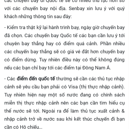
các chuyến bay đi Quốc tế sẽ có nhiều thủ tục hơn so
với các chuyến bay nội địa. Senbay xin lưu ý với quý
khách những thông tin sau đây:
- Kiểm tra thật kỹ lại hành trình bay, ngày giờ chuyến bay
đã chọn. Các chuyến bay Quốc tế các bạn cần lưu ý tới
chuyên bay thẳng hay có điểm quá cảnh. Phần nhiều
các chuyến bay thẳng sẽ có giá vé đắt hơn chuyến bay
có điểm dừng. Tuy nhiên điều này có thể không đúng
nếu các bạn chỉ bay tới các điểm tại Đông Nam Á.
- Các
điểm đến quốc tế
thường sẽ cần các thủ tục nhập
cảnh sẽ yêu cầu bạn phải có Visa (thị thực nhập cảnh).
Tuy nhiên hiện nay một số nước đang có chính sách
miễn thị thực nhập cảnh nên các bạn cần tìm hiểu cụ
thể nước sẽ tới. Ngoài ra để làm thủ tục xuất cảnh &
nhập cảnh trở về nước sau khi kết thúc chuyến đi bạn
cần có Hộ chiếu...