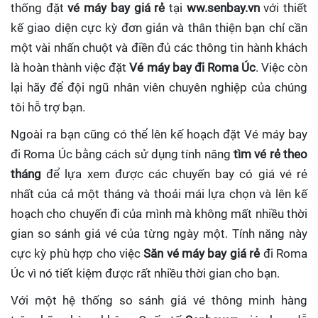
thống đặt
vé máy bay giá rẻ
tại
ww.senbay.vn
với thiết
kế giao diện cực kỳ đơn giản và thân thiện bạn chỉ cần
một vài nhấn chuột và điền đủ các thông tin hành khách
là hoàn thành việc đặt
Vé máy bay đi Roma Úc
. Việc còn
lại hãy để đội ngũ nhân viên chuyên nghiệp của chúng
tôi hỗ trợ bạn.
Ngoài ra bạn cũng có thể lên kế hoạch đặt Vé máy bay
đi Roma Úc bằng cách sử dụng tính năng
tìm vé rẻ theo
tháng
để lựa xem được các chuyến bay có giá vé rẻ
nhất của cả một tháng và thoải mái lựa chọn và lên kế
hoạch cho chuyến đi của mình mà không mất nhiều thời
gian so sánh giá vé của từng ngày một. Tính năng này
cực kỳ phù hợp cho việc
Săn vé máy bay giá rẻ
đi Roma
Úc
vì nó tiết kiệm được rất nhiều thời gian cho bạn.
Với một hệ thống so sánh giá vé thông minh hàng