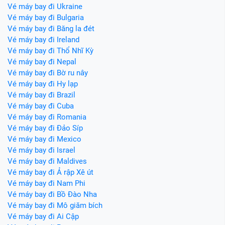
Vé máy bay đi Ukraine
Vé máy bay đi Bulgaria
Vé máy bay đi Băng la đét
Vé máy bay đi Ireland
Vé máy bay đi Thổ Nhĩ Kỳ
Vé máy bay đi Nepal
Vé máy bay đi Bờ ru nây
Vé máy bay đi Hy lạp
Vé máy bay đi Brazil
Vé máy bay đi Cuba
Vé máy bay đi Romania
Vé máy bay đi Đảo Síp
Vé máy bay đi Mexico
Vé máy bay đi Israel
Vé máy bay đi Maldives
Vé máy bay đi Ả rập Xê út
Vé máy bay đi Nam Phi
Vé máy bay đi Bồ Đào Nha
Vé máy bay đi Mô giăm bích
Vé máy bay đi Ai Cập