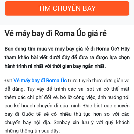
Vé máy bay đi Roma Úc giá rẻ
Bạn đang tìm mua vé máy bay giá rẻ đi Roma Úc? Hãy
tham khảo bài viết dưới đây để đưa ra được lựa chọn
hành trình rẻ nhất với thời gian bay ngắn nhất.
Đặt
Vé máy bay đi Roma Úc
trực tuyến thực đơn giản và
dễ dàng. Tuy vậy để tránh các sai sót và có thể mất
thêm các chi phí đổi vé, bỏ lỡ công việc, ảnh hưởng tới
các kế hoạch chuyến đi của mình. Đặc biệt các chuyến
bay đi Quốc tế sẽ có nhiều thủ tục hơn so với các
chuyến bay nội địa. Senbay xin lưu ý với quý khách
những thông tin sau đây: