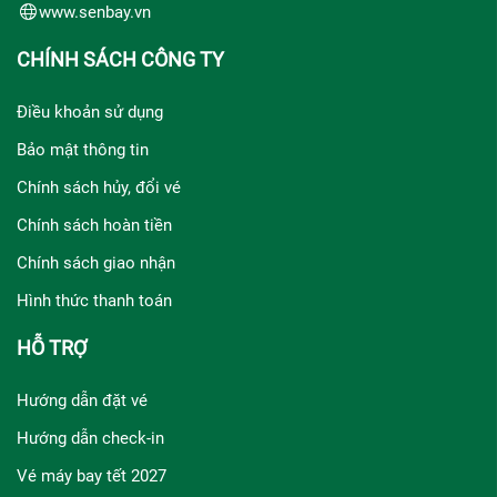
www.senbay.vn
CHÍNH SÁCH CÔNG TY
Điều khoản sử dụng
Bảo mật thông tin
Chính sách hủy, đổi vé
Chính sách hoàn tiền
Chính sách giao nhận
Hình thức thanh toán
HỖ TRỢ
Hướng dẫn đặt vé
Hướng dẫn check-in
Vé máy bay tết 2027