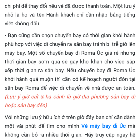
chi phí để thay đổi nếu vé đã được thanh toán. Một lưu ý
nhỏ là họ và tên Hành khách chỉ cần nhập bằng tiếng
việt không dấu.
- Bạn cũng cần chọn chuyến bay có thời gian khởi hành
phù hợp với việc di chuyển ra sân bay tránh bị trễ giờ lên
máy bay. Một số chuyến bay đi Roma Úc giá rẻ nhưng
thời gian bay sớm quá sẽ gây khó khăn cho việc sắp
xếp thời gian ra sân bay. Nếu chuyến bay đi Roma Úc
khởi hành quá muộn thì cần có kế hoạch người đón tại
sân bay Roma để việc di chuyển về nhà được an toàn.
(Lưu ý giờ cất & hạ cánh là giờ địa phương sân bay đi
hoặc sân bay đến)
Với những lưu ý hữu ích ở trên giờ đây bạn chỉ cần dành
một vài phút để tìm cho mình
Vé máy bay đi Úc
mà
không cần bỏ ra nhiều thời gian. Hãy truy cập ngay hệ