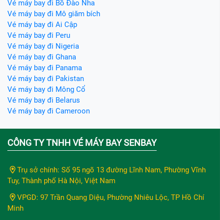
Vé máy bay đi Bồ Đào Nha
Vé máy bay đi Mô giăm bích
Vé máy bay đi Ai Cập
Vé máy bay đi Peru
Vé máy bay đi Nigeria
Vé máy bay đi Ghana
Vé máy bay đi Panama
Vé máy bay đi Pakistan
Vé máy bay đi Mông Cổ
Vé máy bay đi Belarus
Vé máy bay đi Cameroon
CÔNG TY TNHH VÉ MÁY BAY SENBAY
Trụ sở chính: Số 95 ngõ 13 đường Lĩnh Nam, Phường Vĩnh
Tuy, Thành phố Hà Nội, Việt Nam
VPGD: 97 Trần Quang Diệu, Phường Nhiêu Lộc, TP Hồ Chí
Minh