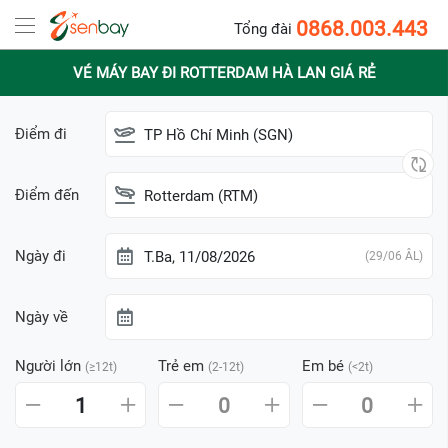
0868.003.443
Tổng đài
VÉ MÁY BAY ĐI ROTTERDAM HÀ LAN GIÁ RẺ
Điểm đi
TP Hồ Chí Minh (SGN)
Điểm đến
Rotterdam (RTM)
Ngày đi
T.Ba, 11/08/2026
(29/06 ÂL)
Ngày về
Người lớn
Trẻ em
Em bé
(≥12t)
(2-12t)
(<2t)
1
0
0