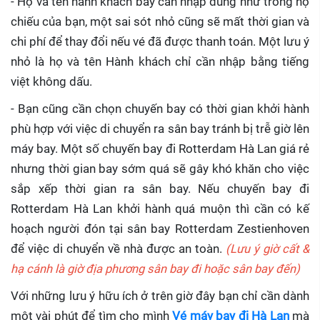
- Họ và tên hành khách bay cần nhập đúng như trong hộ
chiếu của bạn, một sai sót nhỏ cũng sẽ mất thời gian và
chi phí để thay đổi nếu vé đã được thanh toán. Một lưu ý
nhỏ là họ và tên Hành khách chỉ cần nhập bằng tiếng
việt không dấu.
- Bạn cũng cần chọn chuyến bay có thời gian khởi hành
phù hợp với việc di chuyển ra sân bay tránh bị trễ giờ lên
máy bay. Một số chuyến bay đi Rotterdam Hà Lan giá rẻ
nhưng thời gian bay sớm quá sẽ gây khó khăn cho việc
sắp xếp thời gian ra sân bay. Nếu chuyến bay đi
Rotterdam Hà Lan khởi hành quá muộn thì cần có kế
hoạch người đón tại sân bay Rotterdam Zestienhoven
để việc di chuyển về nhà được an toàn.
(Lưu ý giờ cất &
hạ cánh là giờ địa phương sân bay đi hoặc sân bay đến)
Với những lưu ý hữu ích ở trên giờ đây bạn chỉ cần dành
một vài phút để tìm cho mình
Vé máy bay đi Hà Lan
mà