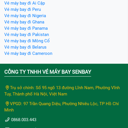
Vé máy bay đi Ai Cập
Vé máy bay đi Peru
Vé máy bay đi Nigeria
Vé máy bay đi Ghana
Vé máy bay đi Panama
Vé máy bay đi Pakistan
Vé máy bay đi Mông Cổ
Vé máy bay đi Belarus
Vé máy bay đi Cameroon
CÔNG TY TNHH VÉ MÁY BAY SENBAY
Trụ sở chính: Số 95 ngõ 13 đường Lĩnh Nam, Phường Vĩnh
Tuy, Thành phố Hà Nội, Việt Nam
VPGD: 97 Trần Quang Diệu, Phường Nhiêu Lộc, TP Hồ Chí
Minh
0868.003.443