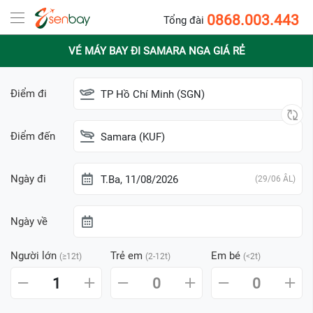
0868.003.443
Tổng đài
VÉ MÁY BAY ĐI SAMARA NGA GIÁ RẺ
Điểm đi
TP Hồ Chí Minh (SGN)
Điểm đến
Samara (KUF)
Ngày đi
T.Ba, 11/08/2026
(29/06 ÂL)
Ngày về
Người lớn
Trẻ em
Em bé
(≥12t)
(2-12t)
(<2t)
1
0
0