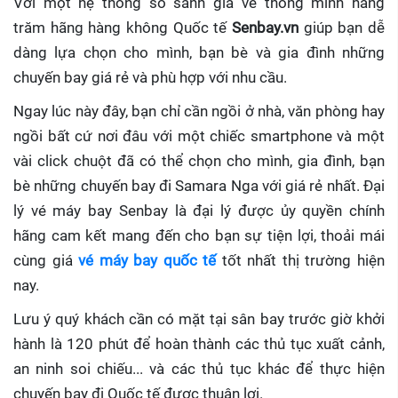
Với một hệ thống so sánh giá vé thông minh hàng
trăm hãng hàng không Quốc tế
Senbay.vn
giúp
bạn dễ
dàng lựa chọn cho mình, bạn bè và gia đình những
chuyến bay giá rẻ và phù hợp với nhu cầu.
Ngay lúc này đây, bạn chỉ cần ngồi ở nhà, văn phòng hay
ngồi bất cứ nơi đâu với một chiếc smartphone và một
vài click chuột đã có thể chọn cho mình, gia đình, bạn
bè những chuyến bay đi Samara Nga với giá rẻ nhất. Đại
lý vé máy bay Senbay
là đại lý được ủy quyền chính
hãng cam kết mang đến cho bạn sự tiện lợi, thoải mái
cùng giá
vé máy bay quốc tế
tốt nhất thị trường hiện
nay.
Lưu ý quý khách cần có mặt tại sân bay trước giờ khởi
hành là 120 phút để hoàn thành các thủ tục xuất cảnh,
an ninh soi chiếu... và các thủ tục khác để thực hiện
chuyến bay đi Quốc tế được thuận lợi.